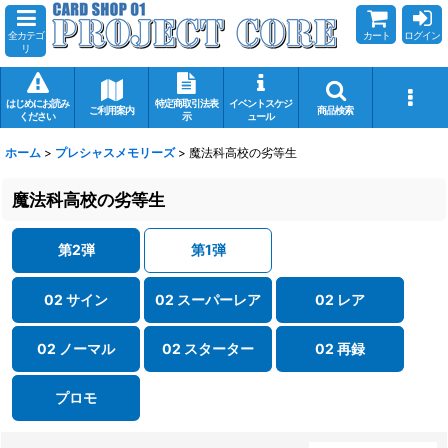
全カテゴ
カート
ログイン
リ
はじめにお読み
特定商取引法表
イベントスケジ
ご利用案内
商品検索
ください
示
ュール
ホーム
>
プレシャスメモリーズ
>
魔法科高校の劣等生
魔法科高校の劣等生
第2弾
第1弾
02 サイン
02 スーパーレア
02 レア
02 ノーマル
02 スターター
02 再録
プロモ