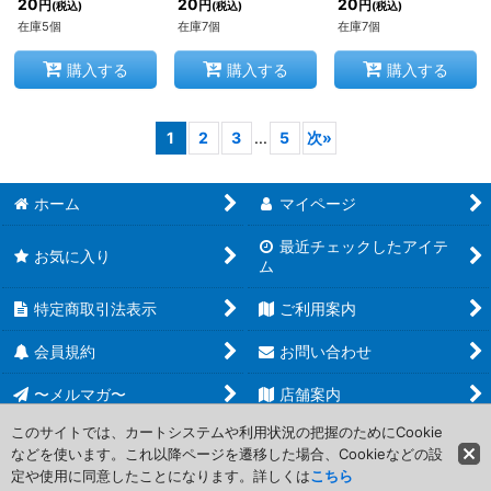
20
20
20
円
円
円
(税込)
(税込)
(税込)
在庫5個
在庫7個
在庫7個
購入する
購入する
購入する
1
2
3
...
5
次
»
ホーム
マイページ
最近チェックしたアイテ
お気に入り
ム
特定商取引法表示
ご利用案内
会員規約
お問い合わせ
〜メルマガ〜
店舗案内
このサイトでは、カートシステムや利用状況の把握のためにCookie
などを使います。これ以降ページを遷移した場合、Cookieなどの設
Copyright (C) 2006-2017 PROJECT CORE Corporation. All Rights
定や使用に同意したことになります。詳しくは
こちら
Reserved.