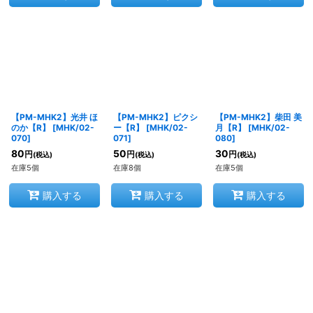
【PM-MHK2】光井 ほ
【PM-MHK2】ピクシ
【PM-MHK2】柴田 美
のか【R】
[
MHK/02-
ー【R】
[
MHK/02-
月【R】
[
MHK/02-
070
]
071
]
080
]
80
50
30
円
円
円
(税込)
(税込)
(税込)
在庫5個
在庫8個
在庫5個
購入する
購入する
購入する