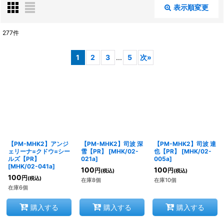
表示順変更
閉じる
277
件
表示数
:
1
2
3
...
5
次
»
在庫あり
並び順
:
絞り込む
【PM-MHK2】アンジ
【PM-MHK2】司波 深
【PM-MHK2】司波 達
ェリーナ=クドウ=シー
雪【PR】
[
MHK/02-
也【PR】
[
MHK/02-
ルズ【PR】
021a
]
005a
]
[
MHK/02-041a
]
100
100
円
円
(税込)
(税込)
100
円
(税込)
在庫8個
在庫10個
在庫6個
購入する
購入する
購入する