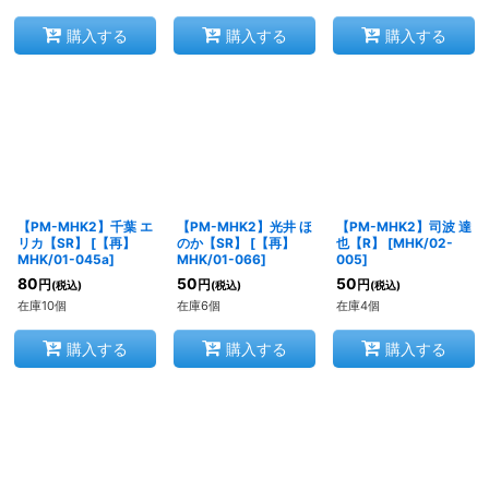
購入する
購入する
購入する
【PM-MHK2】千葉 エ
【PM-MHK2】光井 ほ
【PM-MHK2】司波 達
リカ【SR】
[
【再】
のか【SR】
[
【再】
也【R】
[
MHK/02-
MHK/01-045a
]
MHK/01-066
]
005
]
80
50
50
円
円
円
(税込)
(税込)
(税込)
在庫10個
在庫6個
在庫4個
購入する
購入する
購入する