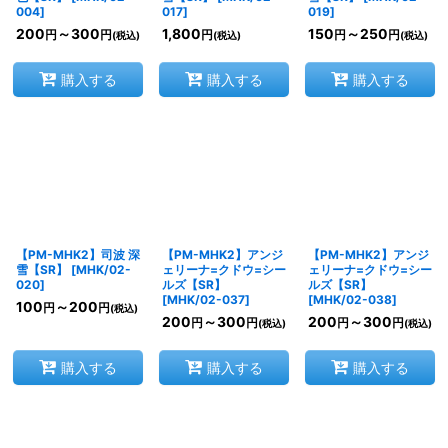
004
]
017
]
019
]
200
～300
1,800
150
～250
円
円
円
円
円
(税込)
(税込)
(税込)
購入する
購入する
購入する
【PM-MHK2】司波 深
【PM-MHK2】アンジ
【PM-MHK2】アンジ
雪【SR】
[
MHK/02-
ェリーナ=クドウ=シー
ェリーナ=クドウ=シー
020
]
ルズ【SR】
ルズ【SR】
[
MHK/02-037
]
[
MHK/02-038
]
100
～200
円
円
(税込)
200
～300
200
～300
円
円
円
円
(税込)
(税込)
購入する
購入する
購入する