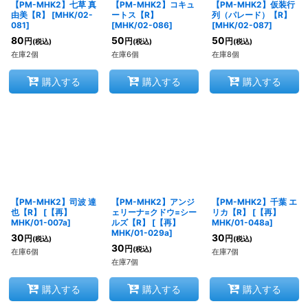
【PM-MHK2】七草 真
【PM-MHK2】コキュ
【PM-MHK2】仮装行
由美【R】
[
MHK/02-
ートス【R】
列（パレード）【R】
081
]
[
MHK/02-086
]
[
MHK/02-087
]
80
50
50
円
円
円
(税込)
(税込)
(税込)
在庫2個
在庫6個
在庫8個
購入する
購入する
購入する
【PM-MHK2】司波 達
【PM-MHK2】アンジ
【PM-MHK2】千葉 エ
也【R】
[
【再】
ェリーナ=クドウ=シー
リカ【R】
[
【再】
MHK/01-007a
]
ルズ【R】
[
【再】
MHK/01-048a
]
MHK/01-029a
]
30
30
円
円
(税込)
(税込)
30
円
(税込)
在庫6個
在庫7個
在庫7個
購入する
購入する
購入する