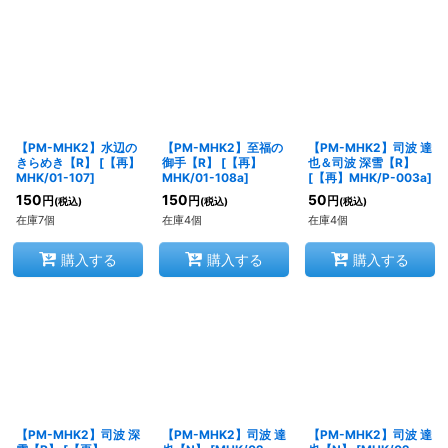
【PM-MHK2】水辺の
【PM-MHK2】至福の
【PM-MHK2】司波 達
きらめき【R】
[
【再】
御手【R】
[
【再】
也＆司波 深雪【R】
MHK/01-107
]
MHK/01-108a
]
[
【再】MHK/P-003a
]
150
150
50
円
円
円
(税込)
(税込)
(税込)
在庫7個
在庫4個
在庫4個
購入する
購入する
購入する
【PM-MHK2】司波 深
【PM-MHK2】司波 達
【PM-MHK2】司波 達