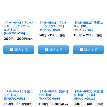
【PM-MHK2】アンジ
【PM-MHK2】アンジ
【PM-MHK2】千葉 エ
ェリーナ=クドウ=シー
ー・シリウス【SR】
リカ【SR】
ルズ【SR】
[
MHK/02-040
]
[
MHK/02-057
]
[
MHK/02-039
]
50
～150
150
～250
円
円
円
円
(税込)
(税込)
200
～300
円
円
(税込)
購入する
購入する
購入する
【PM-MHK2】千葉 エ
【PM-MHK2】光井 ほ
【PM-MHK2】司波 達
リカ【SR】
のか【SR】
也【SR】
[
【再】
[
MHK/02-058
]
[
MHK/02-069
]
MHK/01-003a
]
150
～250
100
～200
300
～400
円
円
円
円
円
円
(税込)
(税込)
(税込)