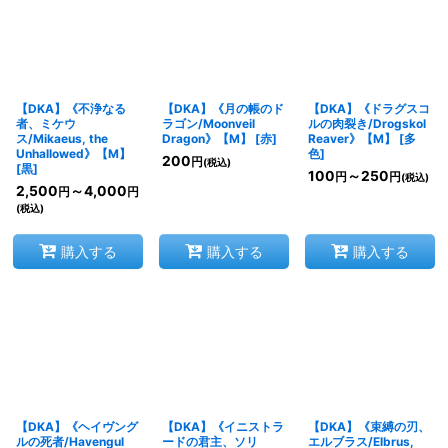
【DKA】《不浄なる
【DKA】《月の帳のド
【DKA】《ドラグスコ
者、ミケウ
ラゴン/Moonveil
ルの肉裂き/Drogskol
ス/Mikaeus, the
Dragon》【M】
[
赤
]
Reaver》【M】
[
多
Unhallowed》【M】
色
]
200
円
(税込)
[
黒
]
100
～250
円
円
(税込)
2,500
～4,000
円
円
(税込)
購入する
購入する
購入する
【DKA】《ヘイヴング
【DKA】《イニストラ
【DKA】《束縛の刃、
ルの死者/Havengul
ードの君主、ソリ
エルブラス/Elbrus,