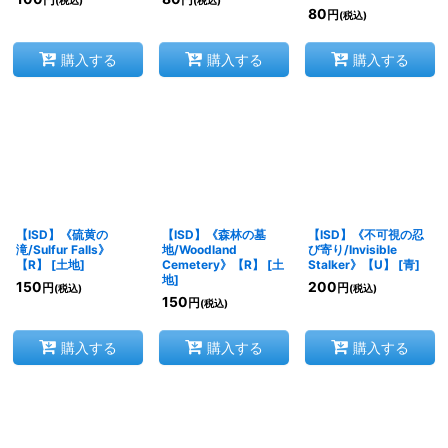
円
円
(税込)
(税込)
80
円
(税込)
購入する
購入する
購入する
【ISD】《硫黄の
【ISD】《森林の墓
【ISD】《不可視の忍
滝/Sulfur Falls》
地/Woodland
び寄り/Invisible
【R】
[
土地
]
Cemetery》【R】
[
土
Stalker》【U】
[
青
]
地
]
150
200
円
円
(税込)
(税込)
150
円
(税込)
購入する
購入する
購入する