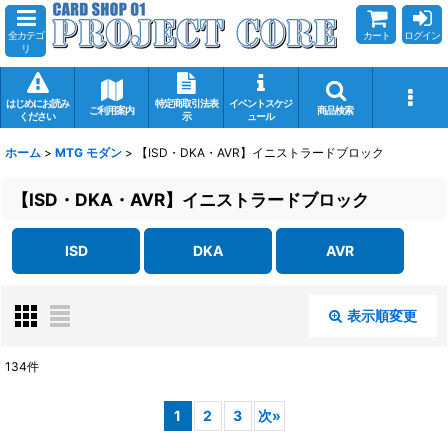
全カテゴ
カート
ログイン
リ
はじめにお読み
特定商取引法表
イベントスケジ
ご利用案内
商品検索
ください
示
ュール
ホーム
>
MTG モダン
>
【ISD・DKA・AVR】イニストラードブロック
【ISD・DKA・AVR】イニストラードブロック
ISD
DKA
AVR
表示順変更
閉じる
134
件
表示数
:
1
2
3
次
»
在庫あり