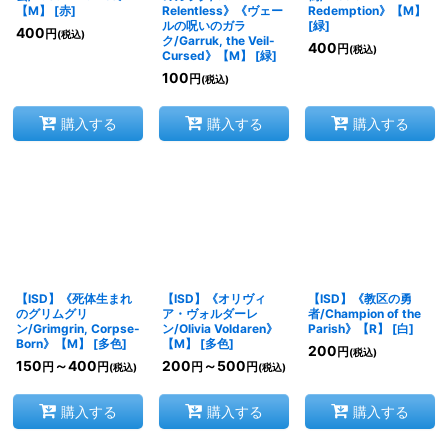
【M】
[
赤
]
Relentless》《ヴェー
Redemption》【M】
ルの呪いのガラ
[
緑
]
400
円
(税込)
ク/Garruk, the Veil-
400
円
(税込)
Cursed》【M】
[
緑
]
100
円
(税込)
購入する
購入する
購入する
【ISD】《死体生まれ
【ISD】《オリヴィ
【ISD】《教区の勇
のグリムグリ
ア・ヴォルダーレ
者/Champion of the
ン/Grimgrin, Corpse-
ン/Olivia Voldaren》
Parish》【R】
[
白
]
Born》【M】
[
多色
]
【M】
[
多色
]
200
円
(税込)
150
～400
200
～500
円
円
円
円
(税込)
(税込)
購入する
購入する
購入する