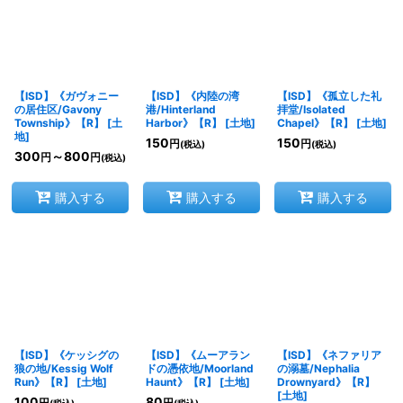
【ISD】《ガヴォニー
【ISD】《内陸の湾
【ISD】《孤立した礼
の居住区/Gavony
港/Hinterland
拝堂/Isolated
Township》【R】
[
土
Harbor》【R】
[
土地
]
Chapel》【R】
[
土地
]
地
]
150
150
円
円
(税込)
(税込)
300
～800
円
円
(税込)
購入する
購入する
購入する
【ISD】《ケッシグの
【ISD】《ムーアラン
【ISD】《ネファリア
狼の地/Kessig Wolf
ドの憑依地/Moorland
の溺墓/Nephalia
Run》【R】
[
土地
]
Haunt》【R】
[
土地
]
Drownyard》【R】
[
土地
]
100
80