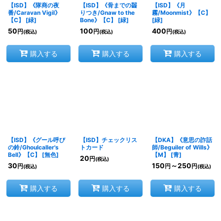
【ISD】《隊商の夜
【ISD】《骨までの齧
【ISD】《月
番/Caravan Vigil》
りつき/Gnaw to the
霧/Moonmist》【C】
【C】
[
緑
]
Bone》【C】
[
緑
]
[
緑
]
50
100
400
円
円
円
(税込)
(税込)
(税込)
購入する
購入する
購入する
【ISD】《グール呼び
【ISD】チェックリス
【DKA】《意思の詐話
の鈴/Ghoulcaller's
トカード
師/Beguiler of Wills》
Bell》【C】
[
無色
]
【M】
[
青
]
20
円
(税込)
30
150
～250
円
円
円
(税込)
(税込)
購入する
購入する
購入する