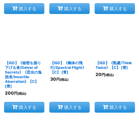
購入する
購入する
購入する
【ISD】《秘密を掘り
【ISD】《幽体の飛
【ISD】《熟慮/Think
下げる者/Delver of
行/Spectral Flight》
Twice》【C】
[
青
]
Secrets》《昆虫の逸
【C】
[
青
]
20
円
(税込)
脱者/Insectile
30
円
(税込)
Aberration》【C】
[
青
]
200
円
(税込)
購入する
購入する
購入する