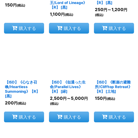
王/Lord of Lineage》
【R】
[
黒
]
150
円
(税込)
【R】
[
黒
]
250
～1,200
円
円
1,100
円
(税込)
(税込)
購入する
購入する
購入する
【ISD】《心なき召
【ISD】《似通った生
【ISD】《断崖の避難
喚/Heartless
命/Parallel Lives》
所/Clifftop Retreat》
Summoning》【R】
【R】
[
緑
]
【R】
[
土地
]
[
黒
]
2,500
～5,000
150
円
円
円
(税込)
200
円
(税込)
(税込)
購入する
購入する
購入する