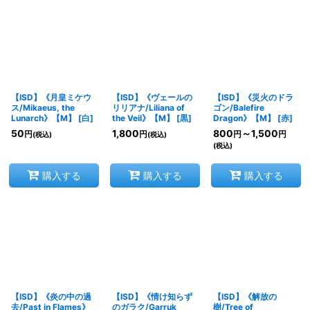
並び順
:
絞り込む
【ISD】《月皇ミケウ
【ISD】《ヴェールの
【ISD】《災火のドラ
ス/Mikaeus, the
リリアナ/Liliana of
ゴン/Balefire
Lunarch》【M】
[
白
]
the Veil》【M】
[
黒
]
Dragon》【M】
[
赤
]
50
1,800
800
～1,500
円
円
円
円
(税込)
(税込)
(税込)
購入する
購入する
購入する
【ISD】《炎の中の過
【ISD】《情け知らず
【ISD】《解放の
去/Past in Flames》
のガラク/Garruk
樹/Tree of