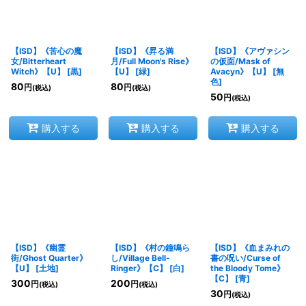
【ISD】《苦心の魔
【ISD】《昇る満
【ISD】《アヴァシン
女/Bitterheart
月/Full Moon's Rise》
の仮面/Mask of
Witch》【U】
[
黒
]
【U】
[
緑
]
Avacyn》【U】
[
無
色
]
80
80
円
円
(税込)
(税込)
50
円
(税込)
購入する
購入する
購入する
【ISD】《幽霊
【ISD】《村の鐘鳴ら
【ISD】《血まみれの
街/Ghost Quarter》
し/Village Bell-
書の呪い/Curse of
【U】
[
土地
]
Ringer》【C】
[
白
]
the Bloody Tome》
【C】
[
青
]
300
200
円
円
(税込)
(税込)
30
円
(税込)