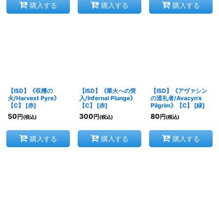
購入する
購入する
購入する
【ISD】《収穫の
【ISD】《業火への突
【ISD】《アヴァシン
火/Harvest Pyre》
入/Infernal Plunge》
の巡礼者/Avacyn's
【C】
[
赤
]
【C】
[
赤
]
Pilgrim》【C】
[
緑
]
50
300
80
円
円
円
(税込)
(税込)
(税込)
購入する
購入する
購入する