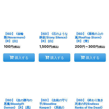
【ISD】《金輪
【ISD】《石のような
【ISD】《屋根の上の
際/Nevermore》
静寂/Stony Silence》
嵐/Rooftop Storm》
【R】
[
白
]
【R】
[
白
]
【R】
[
青
]
100
1,500
200
～300
円
円
円
円
(税込)
(税込)
(税込)
購入する
購入する
購入する
【ISD】《血の贈与の
【ISD】《血統の守り
【ISD】《終わり無き
悪魔/Bloodgift
手/Bloodline
死者の列/Endless
Demon》【R】
[
黒
]
Keeper》《系統の
Ranks of the Dead》