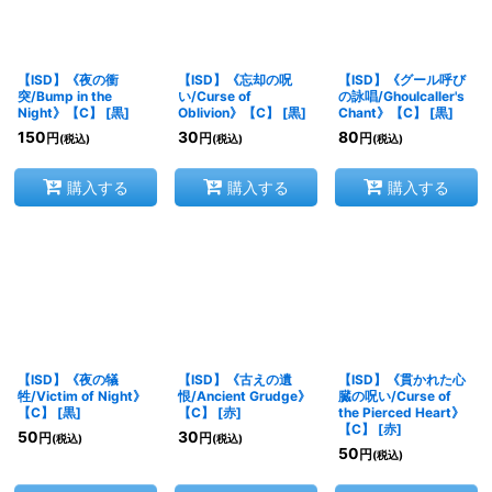
【ISD】《夜の衝
【ISD】《忘却の呪
【ISD】《グール呼び
突/Bump in the
い/Curse of
の詠唱/Ghoulcaller's
Night》【C】
[
黒
]
Oblivion》【C】
[
黒
]
Chant》【C】
[
黒
]
150
30
80
円
円
円
(税込)
(税込)
(税込)
購入する
購入する
購入する
【ISD】《夜の犠
【ISD】《古えの遺
【ISD】《貫かれた心
牲/Victim of Night》
恨/Ancient Grudge》
臓の呪い/Curse of
【C】
[
黒
]
【C】
[
赤
]
the Pierced Heart》
【C】
[
赤
]
50
30
円
円
(税込)
(税込)
50
円
(税込)