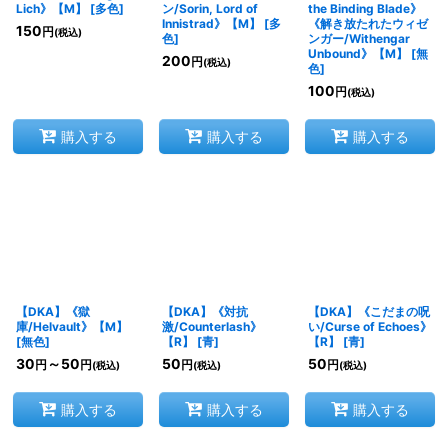
Lich》【M】
[
多色
]
ン/Sorin, Lord of
the Binding Blade》
Innistrad》【M】
[
多
《解き放たれたウィゼ
150
円
(税込)
色
]
ンガー/Withengar
Unbound》【M】
[
無
200
円
(税込)
色
]
100
円
(税込)
購入する
購入する
購入する
【DKA】《獄
【DKA】《対抗
【DKA】《こだまの呪
庫/Helvault》【M】
激/Counterlash》
い/Curse of Echoes》
[
無色
]
【R】
[
青
]
【R】
[
青
]
30
～50
50
50
円
円
円
円
(税込)
(税込)
(税込)
購入する
購入する
購入する