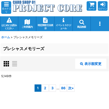
全カテゴ
カート
ログイン
リ
はじめにお読み
特定商取引法表
イベントスケジ
ご利用案内
商品検索
ください
示
ュール
ホーム
>
プレシャスメモリーズ
プレシャスメモリーズ
表示順変更
閉じる
5,149
件
サブカテゴリ
:
1
2
3
...
86
次
»
表示数
: