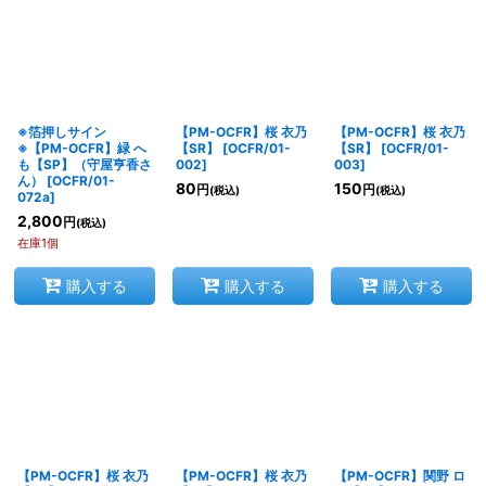
※箔押しサイン
【PM-OCFR】桜 衣乃
【PM-OCFR】桜 衣乃
※【PM-OCFR】緑 へ
【SR】
[
OCFR/01-
【SR】
[
OCFR/01-
も【SP】（守屋亨香さ
002
]
003
]
ん）
[
OCFR/01-
80
150
円
円
(税込)
(税込)
072a
]
2,800
円
(税込)
在庫1個
購入する
購入する
購入する
【PM-OCFR】桜 衣乃
【PM-OCFR】桜 衣乃
【PM-OCFR】関野 ロ