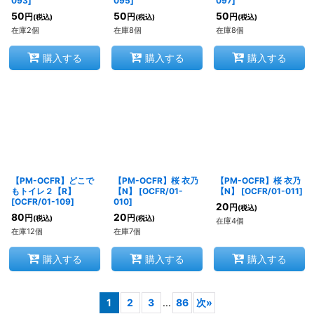
093
]
095
]
097
]
50
50
50
円
円
円
(税込)
(税込)
(税込)
在庫2個
在庫8個
在庫8個
購入する
購入する
購入する
【PM-OCFR】どこで
【PM-OCFR】桜 衣乃
【PM-OCFR】桜 衣乃
もトイレ２【R】
【N】
[
OCFR/01-
【N】
[
OCFR/01-011
]
[
OCFR/01-109
]
010
]
20
円
(税込)
80
20
円
円
(税込)
(税込)
在庫4個
在庫12個
在庫7個
購入する
購入する
購入する
1
2
3
...
86
次
»