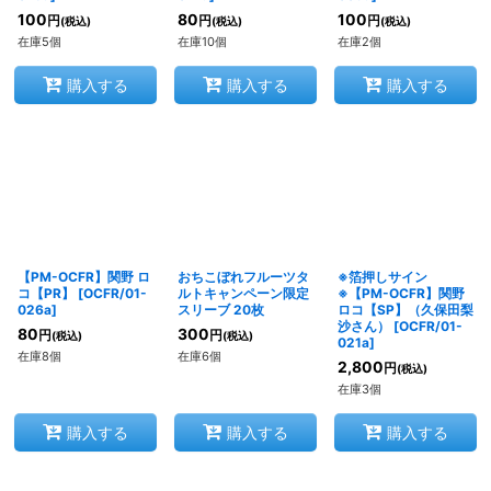
100
80
100
円
円
円
(税込)
(税込)
(税込)
在庫5個
在庫10個
在庫2個
購入する
購入する
購入する
【PM-OCFR】関野 ロ
おちこぼれフルーツタ
※箔押しサイン
コ【PR】
[
OCFR/01-
ルトキャンペーン限定
※【PM-OCFR】関野
026a
]
スリーブ 20枚
ロコ【SP】（久保田梨
沙さん）
[
OCFR/01-
80
300
円
円
(税込)
(税込)
021a
]
在庫8個
在庫6個
2,800
円
(税込)
在庫3個
購入する
購入する
購入する