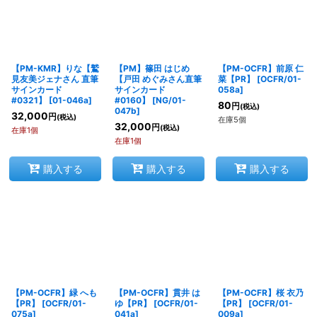
【PM-KMR】りな【鷲
【PM】篠田 はじめ
【PM-OCFR】前原 仁
見友美ジェナさん 直筆
【戸田 めぐみさん直筆
菜【PR】
[
OCFR/01-
サインカード
サインカード
058a
]
#0321】
[
01-046a
]
#0160】
[
NG/01-
80
円
(税込)
047b
]
32,000
円
(税込)
在庫5個
32,000
円
(税込)
在庫1個
在庫1個
購入する
購入する
購入する
【PM-OCFR】緑 へも
【PM-OCFR】貫井 は
【PM-OCFR】桜 衣乃
【PR】
[
OCFR/01-
ゆ【PR】
[
OCFR/01-
【PR】
[
OCFR/01-
075a
]
041a
]
009a
]