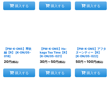
購入する
購入する
購入する
【PM-K-ON5】琴吹
【PM-K-ON5】Ho-
【PM-K-ON5】アフタ
紬【R】
[
K-ON/05-
kago Tea Time【R】
ヌーンティー【R】
018
]
[
K-ON/05-021
]
[
K-ON/05-022
]
20
30
～50
50
～100
円
円
円
円
円
(税込)
(税込)
(税込)
購入する
購入する
購入する