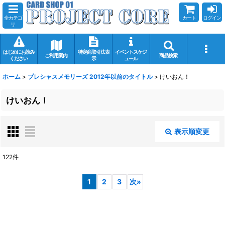
全カテゴ
カート
ログイン
リ
はじめにお読み
特定商取引法表
イベントスケジ
ご利用案内
商品検索
ください
示
ュール
ホーム
>
プレシャスメモリーズ 2012年以前のタイトル
>
けいおん！
けいおん！
表示順変更
閉じる
122
件
表示数
:
1
2
3
次
»
在庫あり
並び順
: