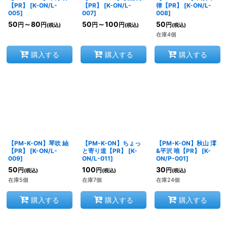
【PR】
[
K-ON/L-
【PR】
[
K-ON/L-
律【PR】
[
K-ON/L-
005
]
007
]
008
]
50
～80
50
～100
50
円
円
円
円
円
(税込)
(税込)
(税込)
在庫4個
購入する
購入する
購入する
【PM-K-ON】琴吹 紬
【PM-K-ON】ちょっ
【PM-K-ON】秋山 澪
【PR】
[
K-ON/L-
と寄り道【PR】
[
K-
&平沢 唯【PR】
[
K-
009
]
ON/L-011
]
ON/P-001
]
50
100
30
円
円
円
(税込)
(税込)
(税込)
在庫5個
在庫7個
在庫24個
購入する
購入する
購入する