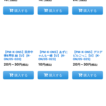
円
円
円
(税込)
(税込)
(税込)
購入する
購入する
購入する
【PM-K-ON5】田井中
【PM-K-ON5】あずに
【PM-K-ON5】デスデ
律&琴吹 紬【U】
[
K-
ゃんも一緒【U】
[
K-
ビルごっこ【U】
[
K-
ON/05-020
]
ON/05-023
]
ON/05-025
]
20
～30
10
20
～30
円
円
円
円
円
(税込)
(税込)
(税込)
購入する
購入する
購入する