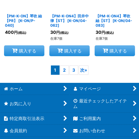
【PM-K-ON】琴吹 紬
【PM-K-ON4】田井中
【PM-K-ON4】琴吹
【PR】
[
K-ON/P-
律【ST】
[
K-ON/04-
紬【ST】
[
K-ON/04-
040
]
062
]
083
]
400
30
30
円
円
円
(税込)
(税込)
(税込)
在庫7個
在庫7個
購入する
購入する
購入する
1
2
3
次
»
ホーム
マイページ
最近チェックしたアイテ
お気に入り
ム
特定商取引法表示
ご利用案内
会員規約
お問い合わせ