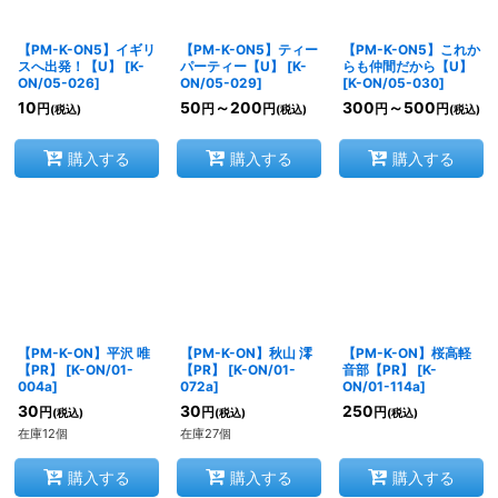
【PM-K-ON5】イギリ
【PM-K-ON5】ティー
【PM-K-ON5】これか
スへ出発！【U】
[
K-
パーティー【U】
[
K-
らも仲間だから【U】
ON/05-026
]
ON/05-029
]
[
K-ON/05-030
]
10
50
～200
300
～500
円
円
円
円
円
(税込)
(税込)
(税込)
購入する
購入する
購入する
【PM-K-ON】平沢 唯
【PM-K-ON】秋山 澪
【PM-K-ON】桜高軽
【PR】
[
K-ON/01-
【PR】
[
K-ON/01-
音部【PR】
[
K-
004a
]
072a
]
ON/01-114a
]
30
30
250
円
円
円
(税込)
(税込)
(税込)
在庫12個
在庫27個
購入する
購入する
購入する