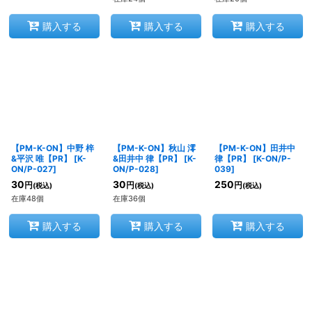
購入する
購入する
購入する
【PM-K-ON】中野 梓
【PM-K-ON】秋山 澪
【PM-K-ON】田井中
&平沢 唯【PR】
[
K-
&田井中 律【PR】
[
K-
律【PR】
[
K-ON/P-
ON/P-027
]
ON/P-028
]
039
]
30
30
250
円
円
円
(税込)
(税込)
(税込)
在庫48個
在庫36個
購入する
購入する
購入する