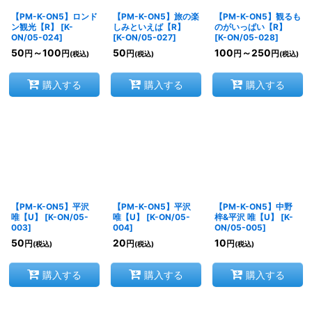
【PM-K-ON5】ロンド
【PM-K-ON5】旅の楽
【PM-K-ON5】観るも
ン観光【R】
[
K-
しみといえば【R】
のがいっぱい【R】
ON/05-024
]
[
K-ON/05-027
]
[
K-ON/05-028
]
50
～100
50
100
～250
円
円
円
円
円
(税込)
(税込)
(税込)
購入する
購入する
購入する
【PM-K-ON5】平沢
【PM-K-ON5】平沢
【PM-K-ON5】中野
唯【U】
[
K-ON/05-
唯【U】
[
K-ON/05-
梓&平沢 唯【U】
[
K-
003
]
004
]
ON/05-005
]
50
20
10
円
円
円
(税込)
(税込)
(税込)
購入する
購入する
購入する