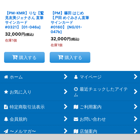
【PM-KMR】りな【鷲
【PM】篠田 はじめ
見友美ジェナさん 直筆
【戸田 めぐみさん直筆
サインカード
サインカード
#0321】
[
01-046a
]
#0160】
[
NG/01-
047b
]
32,000
円
(税込)
32,000
円
(税込)
在庫1個
在庫1個
購入する
購入する
ホーム
マイページ
最近チェックしたアイテ
お気に入り
ム
特定商取引法表示
ご利用案内
会員規約
お問い合わせ
〜メルマガ〜
店舗案内