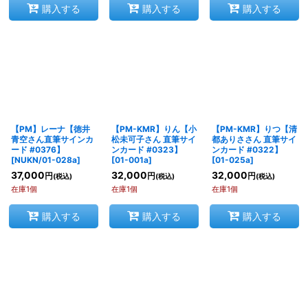
購入する
購入する
購入する
【PM】レーナ【徳井
【PM-KMR】りん【小
【PM-KMR】りつ【清
青空さん直筆サインカ
松未可子さん 直筆サイ
都ありささん 直筆サイ
ード #0376】
ンカード #0323】
ンカード #0322】
[
NUKN/01-028a
]
[
01-001a
]
[
01-025a
]
37,000
32,000
32,000
円
円
円
(税込)
(税込)
(税込)
在庫1個
在庫1個
在庫1個
購入する
購入する
購入する