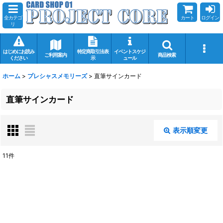
全カテゴ
カート
ログイン
リ
はじめにお読み
特定商取引法表
イベントスケジ
ご利用案内
商品検索
ください
示
ュール
ホーム
>
プレシャスメモリーズ
>
直筆サインカード
直筆サインカード
表示順変更
閉じる
11
件
表示数
:
在庫あり
並び順
: