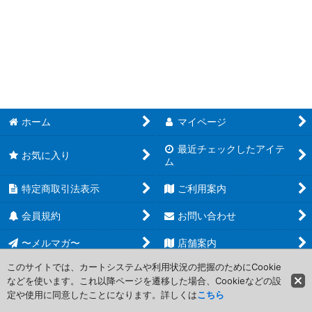
絞り込む
ホーム
マイページ
最近チェックしたアイテ
お気に入り
ム
特定商取引法表示
ご利用案内
会員規約
お問い合わせ
〜メルマガ〜
店舗案内
このサイトでは、カートシステムや利用状況の把握のためにCookie
などを使います。これ以降ページを遷移した場合、Cookieなどの設
Copyright (C) 2006-2017 PROJECT CORE Corporation. All Rights
定や使用に同意したことになります。詳しくは
こちら
Reserved.