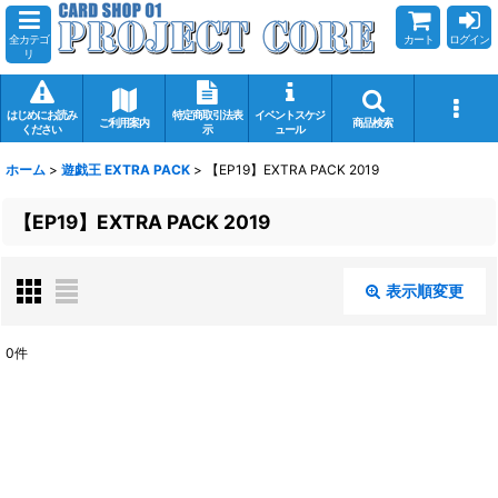
全カテゴ
カート
ログイン
リ
はじめにお読み
特定商取引法表
イベントスケジ
ご利用案内
商品検索
ください
示
ュール
ホーム
>
遊戯王 EXTRA PACK
>
【EP19】EXTRA PACK 2019
【EP19】EXTRA PACK 2019
表示順変更
閉じる
0
件
表示数
:
在庫あり
並び順
: