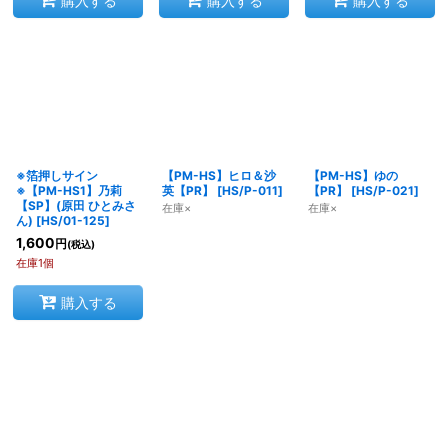
購入する
購入する
購入する
※箔押しサイン
【PM-HS】ヒロ＆沙
【PM-HS】ゆの
※【PM-HS1】乃莉
英【PR】
[
HS/P-011
]
【PR】
[
HS/P-021
]
【SP】(原田 ひとみさ
在庫×
在庫×
ん)
[
HS/01-125
]
1,600
円
(税込)
在庫1個
購入する