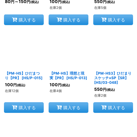
80
～150
100
550
円
円
円
円
(税込)
(税込)
(税込)
在庫2個
在庫5個
購入する
購入する
購入する
【PM-HS】ひだまつ
【PM-HS】理想と現
【PM-HS3】ひだまり
り【PR】
[
HS/P-015
]
実【PR】
[
HS/P-013
]
スケッチ×SP【SR】
[
HS/03-048
]
100
100
円
円
(税込)
(税込)
550
円
(税込)
在庫12個
在庫4個
在庫2個
購入する
購入する
購入する