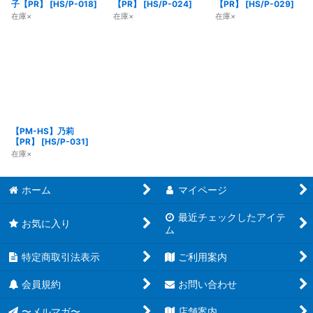
子【PR】
[
HS/P-018
]
【PR】
[
HS/P-024
]
【PR】
[
HS/P-029
]
在庫×
在庫×
在庫×
【PM-HS】乃莉
【PR】
[
HS/P-031
]
在庫×
ホーム
マイページ
最近チェックしたアイテ
お気に入り
ム
特定商取引法表示
ご利用案内
会員規約
お問い合わせ
〜メルマガ〜
店舗案内