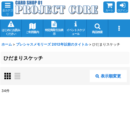
全カテゴ
カート
ログイン
リ
はじめにお読み
特定商取引法表
イベントスケジ
ご利用案内
商品検索
ください
示
ュール
ホーム
>
プレシャスメモリーズ 2012年以前のタイトル
>
ひだまりスケッチ
ひだまりスケッチ
表示順変更
閉じる
34
件
表示数
:
在庫あり
並び順
: