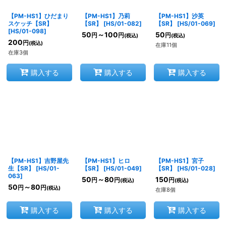
【PM-HS1】ひだまり
【PM-HS1】乃莉
【PM-HS1】沙英
絞り込む
スケッチ【SR】
【SR】
[
HS/01-082
]
【SR】
[
HS/01-069
]
[
HS/01-098
]
50
～100
50
円
円
円
(税込)
(税込)
200
円
(税込)
在庫11個
在庫3個
購入する
購入する
購入する
【PM-HS1】吉野屋先
【PM-HS1】ヒロ
【PM-HS1】宮子
生【SR】
[
HS/01-
【SR】
[
HS/01-049
]
【SR】
[
HS/01-028
]
063
]
50
～80
150
円
円
円
(税込)
(税込)
50
～80
円
円
(税込)
在庫8個
購入する
購入する
購入する