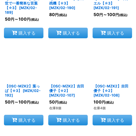
世で一番簡単な言葉
残機【☆3】
エル【☆3】
【☆3】
[
MZK/02-
[
MZK/02-190
]
[
MZK/02-191
]
189
]
80
50
～100
円
円
円
(税込)
(税込)
50
～100
円
円
(税込)
購入する
購入する
購入する
【OSC-MZK2】葉っ
【OSC-MZK2】吉田
【OSC-MZK2】吉田
ぱ【☆3】
[
MZK/02-
優子【☆2】
優子【☆2】
192
]
[
MZK/02-107
]
[
MZK/02-108
]
50
～100
50
100
円
円
円
円
(税込)
(税込)
(税込)
在庫8個
在庫4個
購入する
購入する
購入する