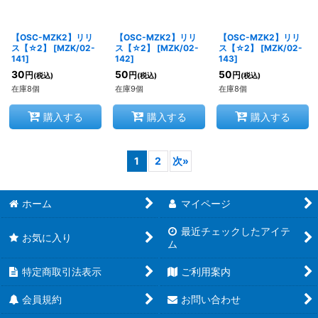
【OSC-MZK2】リリ
【OSC-MZK2】リリ
【OSC-MZK2】リリ
ス【☆2】
[
MZK/02-
ス【☆2】
[
MZK/02-
ス【☆2】
[
MZK/02-
141
]
142
]
143
]
30
50
50
円
円
円
(税込)
(税込)
(税込)
在庫8個
在庫9個
在庫8個
購入する
購入する
購入する
1
2
次
»
ホーム
マイページ
最近チェックしたアイテ
お気に入り
ム
特定商取引法表示
ご利用案内
会員規約
お問い合わせ