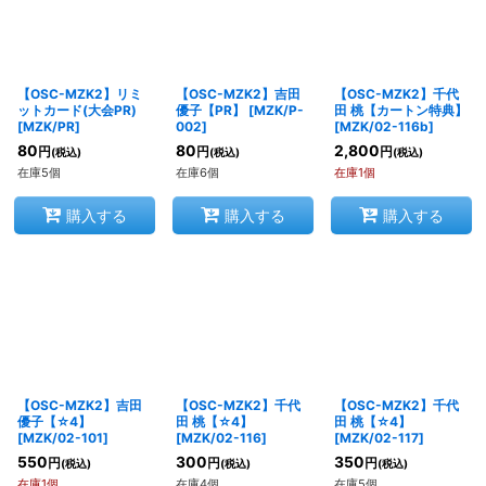
絞り込む
【OSC-MZK2】リミ
【OSC-MZK2】吉田
【OSC-MZK2】千代
ットカード(大会PR)
優子【PR】
[
MZK/P-
田 桃【カートン特典】
[
MZK/PR
]
002
]
[
MZK/02-116b
]
80
80
2,800
円
円
円
(税込)
(税込)
(税込)
在庫5個
在庫6個
在庫1個
購入する
購入する
購入する
【OSC-MZK2】吉田
【OSC-MZK2】千代
【OSC-MZK2】千代
優子【☆4】
田 桃【☆4】
田 桃【☆4】
[
MZK/02-101
]
[
MZK/02-116
]
[
MZK/02-117
]
550
300
350
円
円
円
(税込)
(税込)
(税込)
在庫1個
在庫4個
在庫5個