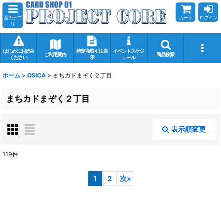
全カテゴ
カート
ログイン
リ
はじめにお読み
特定商取引法表
イベントスケジ
ご利用案内
商品検索
ください
示
ュール
ホーム
>
OSICA
>
まちカドまぞく２丁目
まちカドまぞく２丁目
表示順変更
閉じる
119
件
表示数
:
1
2
次
»
在庫あり
並び順
: