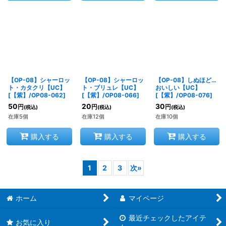
【OP-08】シャーロッ
【OP-08】シャーロッ
【OP-08】しぬほど…
ト・カタクリ【UC】
ト・ブリュレ【UC】
おいしい【UC】
[
【紫】/OP08-062
]
[
【紫】/OP08-066
]
[
【紫】/OP08-076
]
50
20
30
円
円
円
(税込)
(税込)
(税込)
在庫5個
在庫12個
在庫10個
購入する
購入する
購入する
1
2
3
次
»
ホーム
マイページ
最近チェックしたアイテ
お気に入り