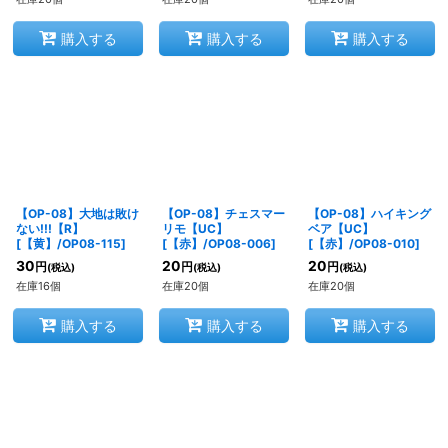
購入する
購入する
購入する
【OP-08】大地は敗け
【OP-08】チェスマー
【OP-08】ハイキング
ない!!!【R】
リモ【UC】
ベア【UC】
[
【黄】/OP08-115
]
[
【赤】/OP08-006
]
[
【赤】/OP08-010
]
30
20
20
円
円
円
(税込)
(税込)
(税込)
在庫16個
在庫20個
在庫20個
購入する
購入する
購入する