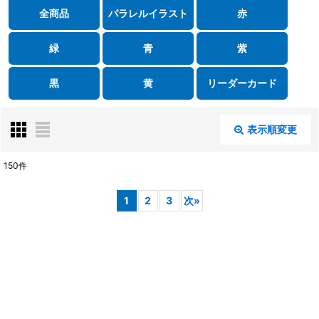
全商品
パラレルイラスト
赤
緑
青
紫
黒
黄
リーダーカード
表示順変更
閉じる
150
件
表示数
:
1
2
3
次
»
在庫あり
並び順
:
絞り込む