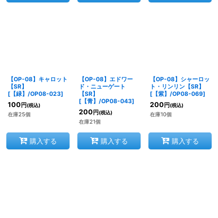
【OP-08】キャロット
【OP-08】エドワー
【OP-08】シャーロッ
【SR】
ド・ニューゲート
ト・リンリン【SR】
[
【緑】/OP08-023
]
【SR】
[
【紫】/OP08-069
]
[
【青】/OP08-043
]
100
200
円
円
(税込)
(税込)
200
円
(税込)
在庫25個
在庫10個
在庫21個
購入する
購入する
購入する