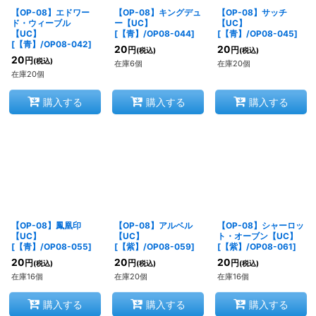
【OP-08】エドワー
【OP-08】キングデュ
【OP-08】サッチ
ド・ウィーブル
ー【UC】
【UC】
【UC】
[
【青】/OP08-044
]
[
【青】/OP08-045
]
[
【青】/OP08-042
]
20
20
円
円
(税込)
(税込)
20
円
(税込)
在庫6個
在庫20個
在庫20個
購入する
購入する
購入する
【OP-08】鳳凰印
【OP-08】アルベル
【OP-08】シャーロッ
【UC】
【UC】
ト・オーブン【UC】
[
【青】/OP08-055
]
[
【紫】/OP08-059
]
[
【紫】/OP08-061
]
20
20
20
円
円
円
(税込)
(税込)
(税込)
在庫16個
在庫20個
在庫16個
購入する
購入する
購入する