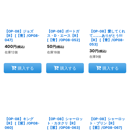
【OP-08】ジョズ
【OP-08】ポートガ
【OP-08】愛してくれ
【R】
[
【青】/OP08-
ス・D・エース【R】
て………ありがとう!!!
047
]
[
【青】/OP08-052
]
【R】
[
【青】/OP08-
053
]
400
50
円
円
(税込)
(税込)
30
円
(税込)
在庫12個
在庫18個
在庫9個
購入する
購入する
購入する
【OP-08】キング
【OP-08】シャーロッ
【OP-08】シャーロッ
【R】
[
【紫】/OP08-
ト・カタクリ【R】
ト・プリン【R】
060
]
[
【紫】/OP08-063
]
[
【紫】/OP08-067
]