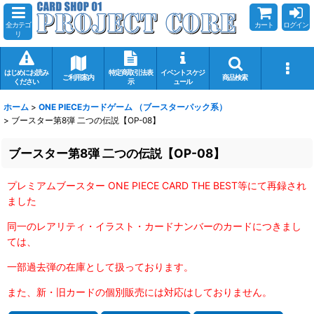
全カテゴ
カート
ログイン
リ
はじめにお読み
特定商取引法表
イベントスケジ
ご利用案内
商品検索
ください
示
ュール
ホーム
>
ONE PIECEカードゲーム （ブースターパック系）
>
ブースター第8弾 二つの伝説【OP-08】
ブースター第8弾 二つの伝説【OP-08】
プレミアムブースター ONE PIECE CARD THE BEST等にて再録され
ました
同一のレアリティ・イラスト・カードナンバーのカードにつきまし
ては、
一部過去弾の在庫として扱っております。
また、新・旧カードの個別販売には対応はしておりません。