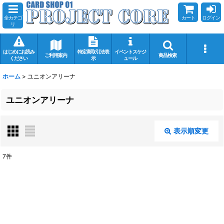
全カテゴ
カート
ログイン
リ
はじめにお読み
特定商取引法表
イベントスケジ
ご利用案内
商品検索
ください
示
ュール
ホーム
>
ユニオンアリーナ
ユニオンアリーナ
表示順変更
閉じる
7
件
サブカテゴリ
:
表示数
:
在庫あり