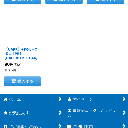
【UAPR】※FOIL※ロ
ボコ【PR】
[
UAPR/BTR-1-044
]
80
円
(税込)
在庫6個
購入する
ホーム
マイページ
最近チェックしたアイテ
お気に入り
ム
特定商取引法表示
ご利用案内