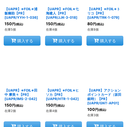
【UAPR】※FOIL※浦
【UAPR】※FOIL※七
【UAPR】※FOIL※ト
並び順
:
飯幽助【PR】
海建人【PR】
リコ【PR】
[
UAPR/YYH-1-036
]
[
UAPR/JJK-3-018
]
[
UAPR/TRK-1-079
]
150
150
80
円
円
円
(税込)
(税込)
(税込)
絞り込む
在庫5個
在庫4個
在庫8個
購入する
購入する
購入する
【UAPR】※FOIL※田
【UAPR】※FOIL※ヒ
【UAPR】アクション
中 摩美々【PR】
ソカ【PR】
ポイントカード（坂田
[
UAPR/IMS-2-042
]
[
UAPR/HTR-1-042
]
銀時）【PR】
[
UAPR/GNT-AP01
]
150
150
円
円
(税込)
(税込)
100
円
(税込)
在庫2個
在庫4個
在庫3個
購入する
購入する
購入する