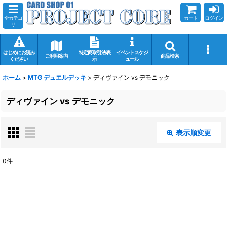
全カテゴ
カート
ログイン
リ
はじめにお読み
特定商取引法表
イベントスケジ
ご利用案内
商品検索
ください
示
ュール
ホーム
>
MTG デュエルデッキ
>
ディヴァイン vs デモニック
ディヴァイン vs デモニック
表示順変更
閉じる
0
件
表示数
:
在庫あり
並び順
: