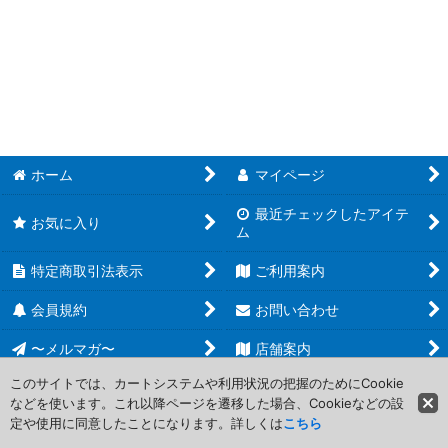
絞り込む
ホーム
マイページ
最近チェックしたアイテ
お気に入り
ム
特定商取引法表示
ご利用案内
会員規約
お問い合わせ
〜メルマガ〜
店舗案内
このサイトでは、カートシステムや利用状況の把握のためにCookie
などを使います。これ以降ページを遷移した場合、Cookieなどの設
Copyright (C) 2006-2017 PROJECT CORE Corporation. All Rights
定や使用に同意したことになります。詳しくは
こちら
Reserved.