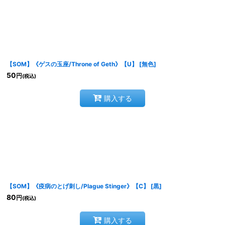
【SOM】《ゲスの玉座/Throne of Geth》【U】
[
無色
]
50
円
(税込)
購入する
【SOM】《疫病のとげ刺し/Plague Stinger》【C】
[
黒
]
80
円
(税込)
購入する