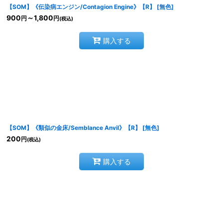
【SOM】《伝染病エンジン/Contagion Engine》【R】
[
無色
]
900
～1,800
円
円
(税込)
購入する
【SOM】《類似の金床/Semblance Anvil》【R】
[
無色
]
200
円
(税込)
購入する