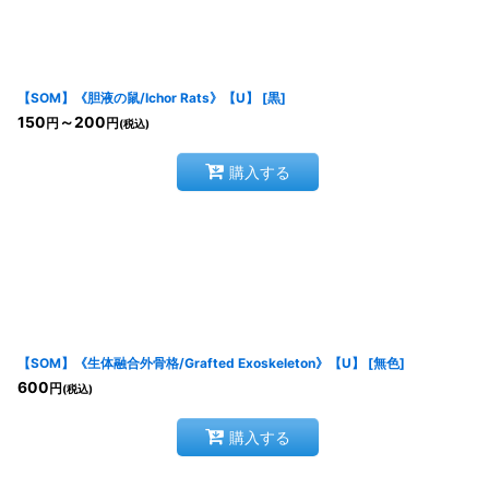
【SOM】《胆液の鼠/Ichor Rats》【U】
[
黒
]
150
～200
円
円
(税込)
購入する
【SOM】《生体融合外骨格/Grafted Exoskeleton》【U】
[
無色
]
600
円
(税込)
購入する