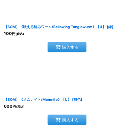
【SOM】《吠える絡みワーム/Bellowing Tanglewurm》【U】
[
緑
]
100
円
(税込)
購入する
【SOM】《メムナイト/Memnite》【U】
[
無色
]
600
円
(税込)
購入する