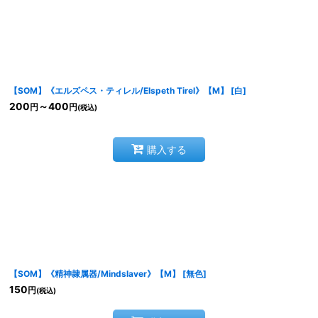
絞り込む
【SOM】《エルズペス・ティレル/Elspeth Tirel》【M】
[
白
]
200
～400
円
円
(税込)
購入する
【SOM】《精神隷属器/Mindslaver》【M】
[
無色
]
150
円
(税込)