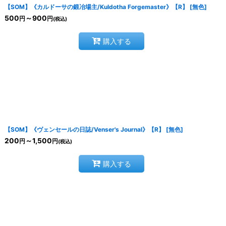
【SOM】《カルドーサの鍛冶場主/Kuldotha Forgemaster》【R】
[
無色
]
500
～900
円
円
(税込)
購入する
【SOM】《ヴェンセールの日誌/Venser's Journal》【R】
[
無色
]
200
～1,500
円
円
(税込)
購入する