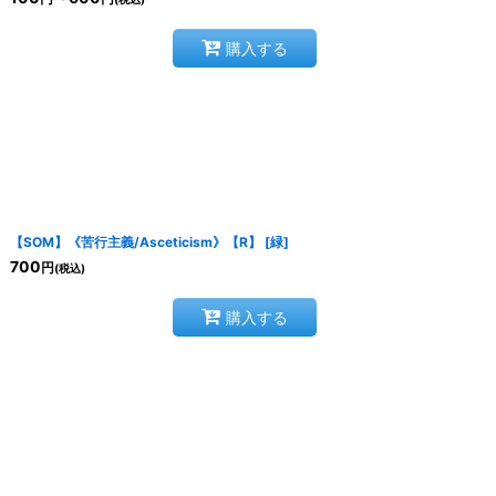
購入する
【SOM】《苦行主義/Asceticism》【R】
[
緑
]
700
円
(税込)
購入する