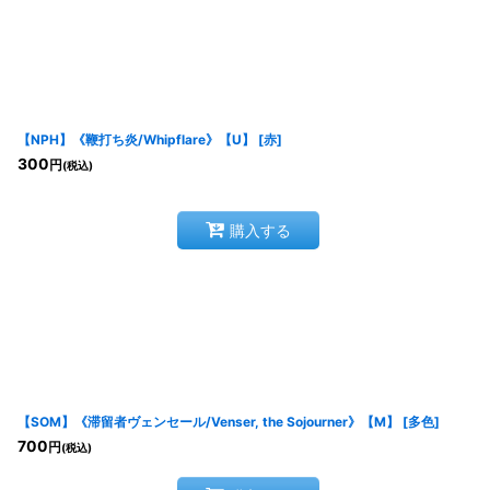
並び順
:
【NPH】《鞭打ち炎/Whipflare》【U】
[
赤
]
300
円
(税込)
購入する
【SOM】《滞留者ヴェンセール/Venser, the Sojourner》【M】
[
多色
]
700
円
(税込)