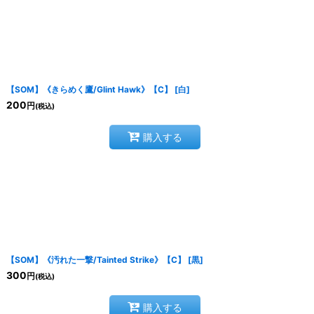
【SOM】《きらめく鷹/Glint Hawk》【C】
[
白
]
200
円
(税込)
購入する
【SOM】《汚れた一撃/Tainted Strike》【C】
[
黒
]
300
円
(税込)
購入する