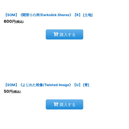
【SOM】《闇滑りの岸/Darkslick Shores》【R】
[
土地
]
600
円
(税込)
購入する
【SOM】《よじれた映像/Twisted Image》【U】
[
青
]
50
円
(税込)
購入する