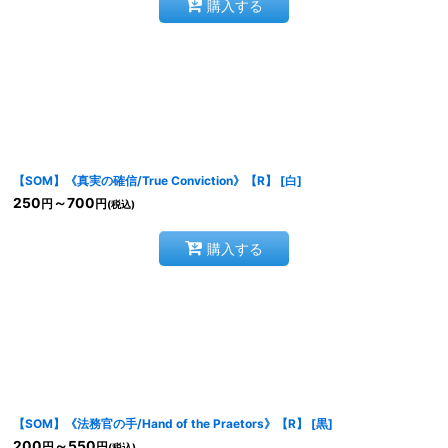
購入する
【SOM】《真実の確信/True Conviction》【R】
[
白
]
250
～700
円
円
(税込)
購入する
【SOM】《法務官の手/Hand of the Praetors》【R】
[
黒
]
200
～550
円
円
(税込)