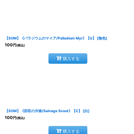
【SOM】《パラジウムのマイア/Palladium Myr》【U】
[
無色
]
100
円
(税込)
購入する
【SOM】《回収の斥候/Salvage Scout》【C】
[
白
]
100
円
(税込)
購入する