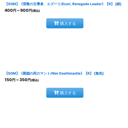
【SOM】《背教の主導者、エズーリ/Ezuri, Renegade Leader》【R】
[
緑
]
400
～900
円
円
(税込)
購入する
【SOM】《屍賊の死のマント/Nim Deathmantle》【R】
[
無色
]
150
～350
円
円
(税込)
購入する