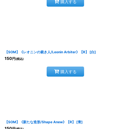
購入する
【SOM】《レオニンの裁き人/Leonin Arbiter》【R】
[
白
]
150
円
(税込)
購入する
【SOM】《新たな造形/Shape Anew》【R】
[
青
]
150
円
(税込)