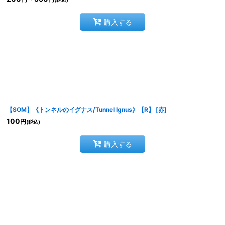
購入する
【SOM】《トンネルのイグナス/Tunnel Ignus》【R】
[
赤
]
100
円
(税込)
購入する