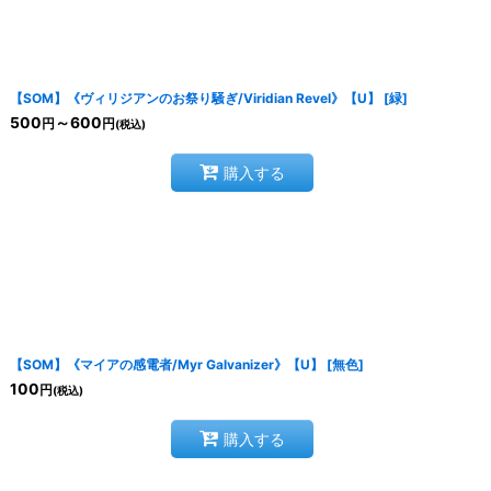
【SOM】《ヴィリジアンのお祭り騒ぎ/Viridian Revel》【U】
[
緑
]
500
～600
円
円
(税込)
購入する
【SOM】《マイアの感電者/Myr Galvanizer》【U】
[
無色
]
100
円
(税込)
購入する