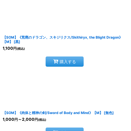
【SOM】《荒廃のドラゴン、スキジリクス/Skithiryx, the Blight Dragon》
【M】
[
黒
]
1,100
円
(税込)
購入する
【SOM】《肉体と精神の剣/Sword of Body and Mind》【M】
[
無色
]
1,000
～2,000
円
円
(税込)