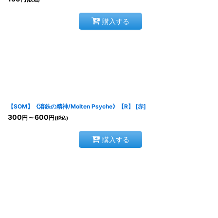
購入する
【SOM】《溶鉄の精神/Molten Psyche》【R】
[
赤
]
300
～600
円
円
(税込)
購入する