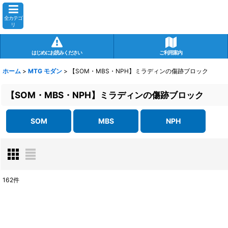
全カテゴ
リ
はじめにお読みください
ご利用案内
ホーム
>
MTG モダン
>
【SOM・MBS・NPH】ミラディンの傷跡ブロック
【SOM・MBS・NPH】ミラディンの傷跡ブロック
SOM
MBS
NPH
162
件
表示数
:
在庫あり