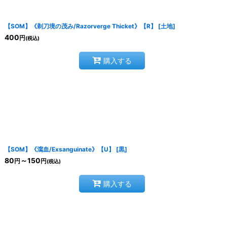
【SOM】《剃刀境の茂み/Razorverge Thicket》【R】
[
土地
]
400
円
(税込)
購入する
【SOM】《瀉血/Exsanguinate》【U】
[
黒
]
80
～150
円
円
(税込)
購入する