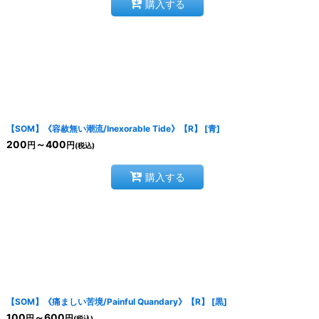
購入する
【SOM】《容赦無い潮流/Inexorable Tide》【R】
[
青
]
200
～400
円
円
(税込)
購入する
【SOM】《痛ましい苦境/Painful Quandary》【R】
[
黒
]
100
～600
円
円
(税込)