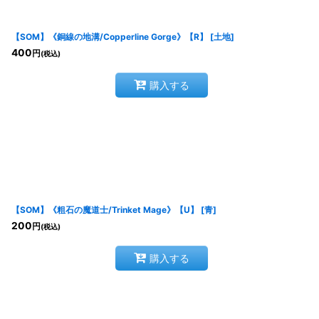
【SOM】《銅線の地溝/Copperline Gorge》【R】
[
土地
]
400
円
(税込)
購入する
【SOM】《粗石の魔道士/Trinket Mage》【U】
[
青
]
200
円
(税込)
購入する