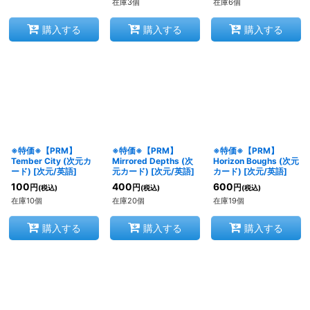
在庫3個
在庫6個
購入する
購入する
購入する
※特価※【PRM】
※特価※【PRM】
※特価※【PRM】
Tember City (次元カ
Mirrored Depths (次
Horizon Boughs (次元
ード)
[
次元/英語
]
元カード)
[
次元/英語
]
カード)
[
次元/英語
]
100
400
600
円
円
円
(税込)
(税込)
(税込)
在庫10個
在庫20個
在庫19個
購入する
購入する
購入する