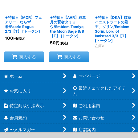
※特価※【MOR】フェ
※特価※【AVR】紋章
※特価※【DKA】紋章
アリー・ならず
月の賢者タミヨ
イニストラードの君
者/Faerie Rogue
ウ/Emblem Tamiyo,
主、ソリン/Emblem
2/3【T】
[
トークン
]
the Moon Sage 8/8
Sorin, Lord of
【T】
[
トークン
]
Innistrad 3/3【T】
100
円
(税込)
[
トークン
]
50
円
(税込)
在庫×
購入する
購入する
ホーム
マイページ
最近チェックしたアイテ
お気に入り
ム
特定商取引法表示
ご利用案内
会員規約
お問い合わせ
〜メルマガ〜
店舗案内