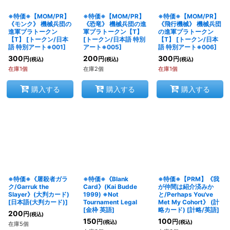
※特価※【MOM/PR】
※特価※【MOM/PR】
※特価※【MOM/PR】
絞り込む
《モンク》 機械兵団の
《恐竜》 機械兵団の進
《飛行機械》 機械兵団
進軍プラトークン
軍プラトークン【T】
の進軍プラトークン
【T】
[
トークン/日本
[
トークン/日本語 特別
【T】
[
トークン/日本
語 特別アート※001
]
アート※005
]
語 特別アート※006
]
300
200
300
円
円
円
(税込)
(税込)
(税込)
在庫1個
在庫2個
在庫1個
購入する
購入する
購入する
※特価※《屠殺者ガラ
※特価※《Blank
※特価※【PRM】《我
ク/Garruk the
Card》(Kai Budde
が仲間は紹介済みか
Slayer》(大判カード)
1999) ※Not
と/Perhaps You've
[
日本語(大判カード)
]
Tournament Legal
Met My Cohort》 (計
[
金枠 英語
]
略カード)
[
計略/英語
]
200
円
(税込)
150
100
円
円
(税込)
(税込)
在庫5個