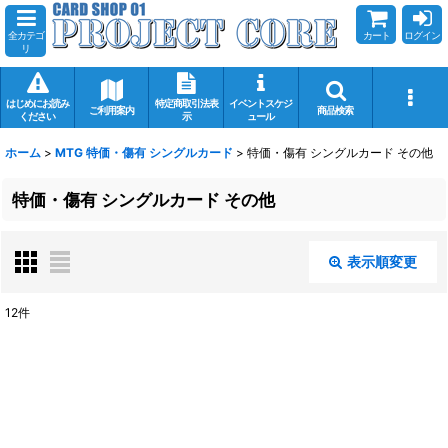
全カテゴ
カート
ログイン
リ
はじめにお読み
特定商取引法表
イベントスケジ
ご利用案内
商品検索
ください
示
ュール
ホーム
>
MTG 特価・傷有 シングルカード
>
特価・傷有 シングルカード その他
特価・傷有 シングルカード その他
表示順変更
閉じる
12
件
表示数
:
在庫あり
並び順
: