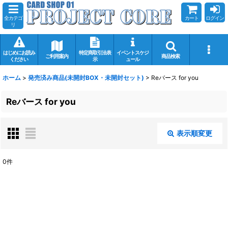
全カテゴ
カート
ログイン
リ
はじめにお読み
特定商取引法表
イベントスケジ
ご利用案内
商品検索
ください
示
ュール
ホーム
>
発売済み商品(未開封BOX・未開封セット)
>
Reバース for you
Reバース for you
表示順変更
閉じる
0
件
表示数
:
在庫あり
並び順
: