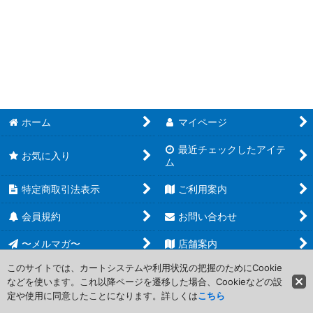
絞り込む
ホーム
マイページ
最近チェックしたアイテ
お気に入り
ム
特定商取引法表示
ご利用案内
会員規約
お問い合わせ
〜メルマガ〜
店舗案内
このサイトでは、カートシステムや利用状況の把握のためにCookie
などを使います。これ以降ページを遷移した場合、Cookieなどの設
Copyright (C) 2006-2017 PROJECT CORE Corporation. All Rights
定や使用に同意したことになります。詳しくは
こちら
Reserved.