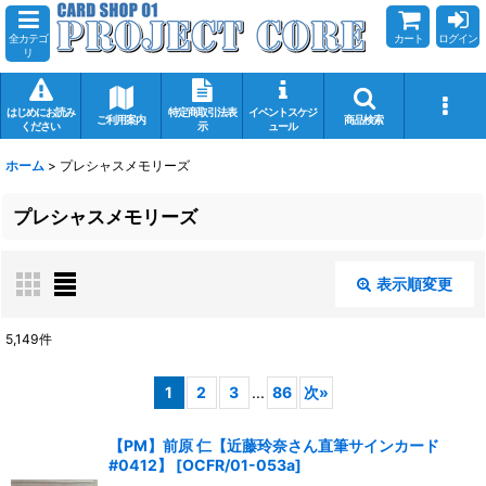
全カテゴ
カート
ログイン
リ
はじめにお読み
特定商取引法表
イベントスケジ
ご利用案内
商品検索
ください
示
ュール
ホーム
>
プレシャスメモリーズ
プレシャスメモリーズ
表示順変更
閉じる
5,149
件
サブカテゴリ
:
1
2
3
...
86
次
»
【PM】前原 仁【近藤玲奈さん直筆サインカード
表示数
:
#0412】
[
OCFR/01-053a
]