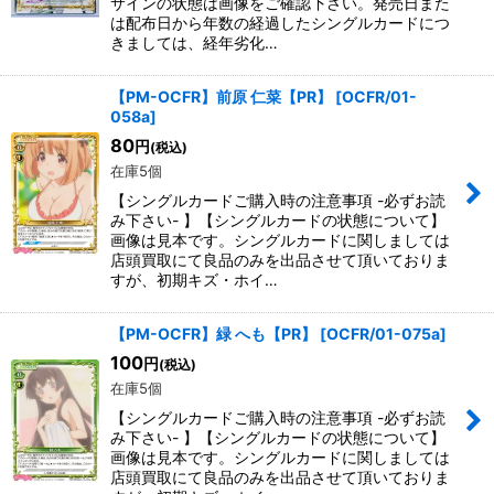
サインの状態は画像をご確認下さい。発売日また
は配布日から年数の経過したシングルカードにつ
きましては、経年劣化…
【PM-OCFR】前原 仁菜【PR】
[
OCFR/01-
058a
]
80
円
(税込)
在庫5個
【シングルカードご購入時の注意事項 -必ずお読
み下さい- 】【シングルカードの状態について】
画像は見本です。シングルカードに関しましては
店頭買取にて良品のみを出品させて頂いておりま
すが、初期キズ・ホイ…
【PM-OCFR】緑 へも【PR】
[
OCFR/01-075a
]
100
円
(税込)
在庫5個
【シングルカードご購入時の注意事項 -必ずお読
み下さい- 】【シングルカードの状態について】
画像は見本です。シングルカードに関しましては
店頭買取にて良品のみを出品させて頂いておりま