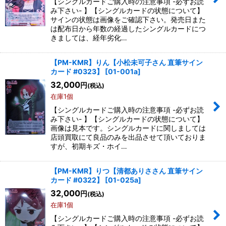
【シングルカードご購入時の注意事項 -必ずお読
み下さい- 】【シングルカードの状態について】
サインの状態は画像をご確認下さい。発売日また
は配布日から年数の経過したシングルカードにつ
きましては、経年劣化…
【PM-KMR】りん【小松未可子さん 直筆サイン
カード #0323】
[
01-001a
]
32,000
円
(税込)
在庫1個
【シングルカードご購入時の注意事項 -必ずお読
み下さい- 】【シングルカードの状態について】
画像は見本です。シングルカードに関しましては
店頭買取にて良品のみを出品させて頂いておりま
すが、初期キズ・ホイ…
【PM-KMR】りつ【清都ありささん 直筆サイン
カード #0322】
[
01-025a
]
32,000
円
(税込)
在庫1個
【シングルカードご購入時の注意事項 -必ずお読