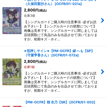
（久保田梨沙さん）
[
OCFR/01-021a
]
2,800
円
(税込)
在庫3個
【シングルカードご購入時の注意事項 -必ずお読
み下さい- 】【シングルカードの状態について】
画像は見本です。シングルカードに関しましては
店頭買取にて良品のみを出品させて頂いておりま
すが、初期キズ・ホイ…
※箔押しサイン※【PM-OCFR】緑 へも【SP】
（守屋亨香さん）
[
OCFR/01-072a
]
2,800
円
(税込)
在庫1個
【シングルカードご購入時の注意事項 -必ずお読
み下さい- 】【シングルカードの状態について】
画像は見本です。シングルカードに関しましては
店頭買取にて良品のみを出品させて頂いておりま
すが、初期キズ・ホイ…
【PM-OCFR】桜 衣乃【SR】
[
OCFR/01-002
]