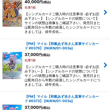
40,000
円
(税込)
在庫あり
在庫1個
【シングルカードご購入時の注意事項 -必ずお読
並び順
:
み下さい- 】【シングルカードの状態について】
サインの状態は画像をご確認下さい。発売日また
は配布日から年数の経過したシングルカードにつ
絞り込む
きましては、経年劣化…
【PM】マイル【和氣あず未さん直筆サインカー
ド #0379】
[
NUKN/01-003a
]
37,000
円
(税込)
在庫1個
【シングルカードご購入時の注意事項 -必ずお読
み下さい- 】【シングルカードの状態について】
サインの状態は画像をご確認下さい。発売日また
は配布日から年数の経過したシングルカードにつ
きましては、経年劣化…
【PM】マイル【和氣あず未さん直筆サインカー
ド #0373】
[
NUKN/01-003a
]
37,000
円
(税込)