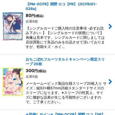
【PM-OCFR】関野 ロコ【PR】
[
OCFR/01-
026a
]
80
円
(税込)
在庫8個
【シングルカードご購入時の注意事項 -必ずお読
み下さい- 】【シングルカードの状態について】
画像は見本です。シングルカードに関しましては
店頭買取にて良品のみを出品させて頂いておりま
すが、初期キズ・ホイ…
おちこぼれフルーツタルトキャンペーン限定スリ
ーブ 20枚
300
円
(税込)
在庫6個
メーカームービック製品仕様スリーブ20枚入り サ
イズ：縦92×横67mm詳細スタンダードサイズの
スリーブになります。※スリーブの性質上、サイ
ズに微妙な誤差が生じる可能性がございますの
で、ご了承ください…
※箔押しサイン※【PM-OCFR】関野 ロコ【SP】