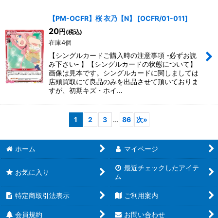
【PM-OCFR】桜 衣乃【N】
[
OCFR/01-011
]
20
円
(税込)
在庫4個
【シングルカードご購入時の注意事項 -必ずお読
み下さい- 】【シングルカードの状態について】
画像は見本です。シングルカードに関しましては
店頭買取にて良品のみを出品させて頂いておりま
すが、初期キズ・ホイ…
1
2
3
...
86
次
»
ホーム
マイページ
最近チェックしたアイテ
お気に入り
ム
特定商取引法表示
ご利用案内
会員規約
お問い合わせ