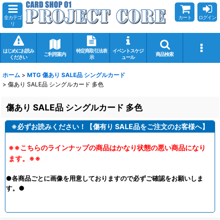
全カテゴ
カート
ログイン
リ
はじめにお読み
特定商取引法表
イベントスケジ
ご利用案内
商品検索
ください
示
ュール
ホーム
>
MTG 傷あり SALE品 シングルカード
>
傷あり SALE品 シングルカード 多色
傷あり SALE品 シングルカード 多色
※必ずお読みください！【傷有り SALE品をご注文のお客様へ】
※※こちらのラインナップの商品はかなり状態の悪い商品になり
ます。※※
●各商品ごとに画像を用意しておりますので必ずご確認をお願いしま
す。●