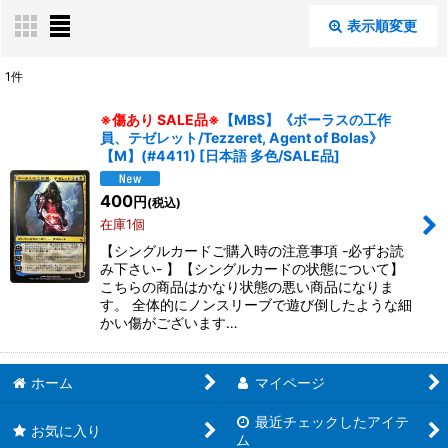
表示順変更
閉じる
1
件
表示数
:
※傷あり SALE品※
【MBS】《ボーラスの工作
員、テゼレット/Tezzeret, Agent of Bolas》
在庫あり
【M】(#4411)
[
日本語 多色/SALE品
]
並び順
:
400
円
(税込)
在庫1個
絞り込む
【シングルカードご購入時の注意事項 -必ずお読
み下さい- 】【シングルカードの状態について】
こちらの商品はかなり状態の悪い商品になりま
す。 全体的にノンスリーブで遊び倒したような細
かい傷がございます…
ホーム
マイページ
最近チェックしたアイテ
お気に入り
ム