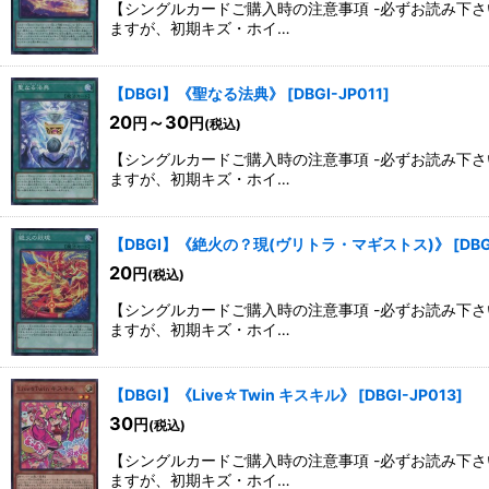
【シングルカードご購入時の注意事項 -必ずお読み下
ますが、初期キズ・ホイ…
【DBGI】《聖なる法典》
[
DBGI-JP011
]
20
～30
円
円
(税込)
【シングルカードご購入時の注意事項 -必ずお読み下
ますが、初期キズ・ホイ…
【DBGI】《絶火の？現(ヴリトラ・マギストス)》
[
DBG
20
円
(税込)
【シングルカードご購入時の注意事項 -必ずお読み下
ますが、初期キズ・ホイ…
【DBGI】《Live☆Twin キスキル》
[
DBGI-JP013
]
30
円
(税込)
【シングルカードご購入時の注意事項 -必ずお読み下
ますが、初期キズ・ホイ…