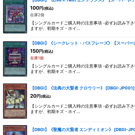
100
円
(税込)
在庫2個
【シングルカードご購入時の注意事項 -必ずお読み下
ますが、初期キズ・ホイ…
【DBGI】《シークレット・パスフレーズ》【スーパー
150
円
(税込)
在庫1個
【シングルカードご購入時の注意事項 -必ずお読み下
ますが、初期キズ・ホイ…
【DBGI】《法典の大賢者 クロウリー》
[
DBGI-JP001
]
20
円
(税込)
【シングルカードご購入時の注意事項 -必ずお読み下
ますが、初期キズ・ホイ…
【DBGI】《聖魔の大賢者 エンディミオン》
[
DBGI-JP