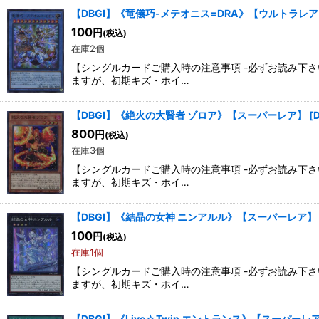
【DBGI】《竜儀巧-メテオニス=DRA》【ウルトラレ
100
円
(税込)
在庫2個
【シングルカードご購入時の注意事項 -必ずお読み下
ますが、初期キズ・ホイ…
【DBGI】《絶火の大賢者 ゾロア》【スーパーレア】
[
800
円
(税込)
在庫3個
【シングルカードご購入時の注意事項 -必ずお読み下
ますが、初期キズ・ホイ…
【DBGI】《結晶の女神 ニンアルル》【スーパーレア】
100
円
(税込)
在庫1個
【シングルカードご購入時の注意事項 -必ずお読み下
ますが、初期キズ・ホイ…
【DBGI】《Live☆Twin エントランス》【スーパーレ