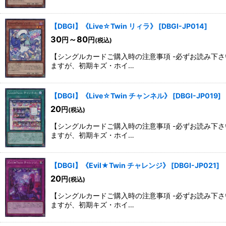
【DBGI】《Live☆Twin リィラ》
[
DBGI-JP014
]
30
～80
円
円
(税込)
【シングルカードご購入時の注意事項 -必ずお読み下
ますが、初期キズ・ホイ…
【DBGI】《Live☆Twin チャンネル》
[
DBGI-JP019
]
20
円
(税込)
【シングルカードご購入時の注意事項 -必ずお読み下
ますが、初期キズ・ホイ…
【DBGI】《Evil★Twin チャレンジ》
[
DBGI-JP021
]
20
円
(税込)
【シングルカードご購入時の注意事項 -必ずお読み下
ますが、初期キズ・ホイ…