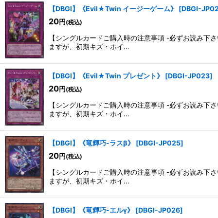
【DBGI】《Evil★Twin イージーゲーム》
[
DBGI-JP0
20
円
(税込)
【シングルカードご購入時の注意事項 -必ずお読み下
ますが、初期キズ・ホイ…
【DBGI】《Evil★Twin プレゼント》
[
DBGI-JP023
]
20
円
(税込)
【シングルカードご購入時の注意事項 -必ずお読み下
ますが、初期キズ・ホイ…
【DBGI】《竜輝巧-ラスβ》
[
DBGI-JP025
]
20
円
(税込)
【シングルカードご購入時の注意事項 -必ずお読み下
ますが、初期キズ・ホイ…
【DBGI】《竜輝巧-エルγ》
[
DBGI-JP026
]