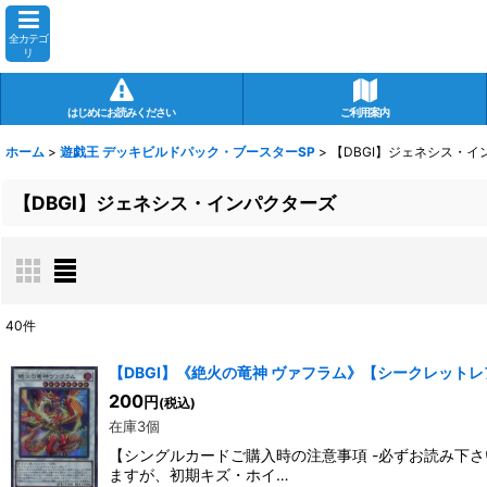
全カテゴ
リ
はじめにお読みください
ご利用案内
ホーム
>
遊戯王 デッキビルドパック・ブースターSP
>
【DBGI】ジェネシス・イ
【DBGI】ジェネシス・インパクターズ
40
件
表示数
:
【DBGI】《絶火の竜神 ヴァフラム》【シークレットレ
200
円
(税込)
在庫あり
在庫3個
【シングルカードご購入時の注意事項 -必ずお読み下
並び順
:
ますが、初期キズ・ホイ…