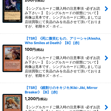
200
円
(税込)
【シングルカードご購入時の注意事項 -必ずお読
み下さい- 】【シングルカードの状態について】
画像は見本です。シングルカードに関しましては
店頭買取にて良品のみを出品させて頂いておりま
すが、初期キズ・ホイ…
【TSR】《死に微笑むもの、アリーシャ/Alesha,
Who Smiles at Death》【B】
[
赤
]
100
円
(税込)
【シングルカードご購入時の注意事項 -必ずお読
み下さい- 】【シングルカードの状態について】
画像は見本です。シングルカードに関しましては
店頭買取にて良品のみを出品させて頂いておりま
すが、初期キズ・ホイ…
【TSR】《鏡割りのキキジキ/Kiki-Jiki, Mirror
Breaker》【B】
[
赤
]
1,200
円
(税込)
【シングルカードご購入時の注意事項 -必ずお読