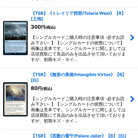
【TSR】《トレイリア西部/Tolaria West》【R】
[
土地
]
300
円
(税込)
【シングルカードご購入時の注意事項 -必ずお読
み下さい- 】【シングルカードの状態について】
画像は見本です。シングルカードに関しましては
店頭買取にて良品のみを出品させて頂いておりま
すが、初期キズ・ホイ…
【TSR】《無形の美徳/Intangible Virtue》【B】
[
白
]
80
円
(税込)
【シングルカードご購入時の注意事項 -必ずお読
み下さい- 】【シングルカードの状態について】
画像は見本です。シングルカードに関しましては
店頭買取にて良品のみを出品させて頂いておりま
すが、初期キズ・ホイ…
【TSR】《宮殿の看守/Palace Jailer》【B】
[
白
]