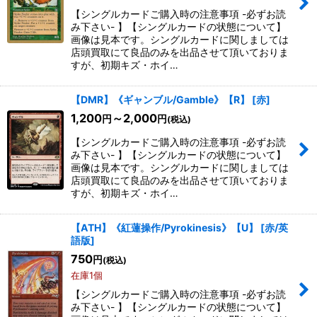
【シングルカードご購入時の注意事項 -必ずお読
み下さい- 】【シングルカードの状態について】
絞り込む
画像は見本です。シングルカードに関しましては
店頭買取にて良品のみを出品させて頂いておりま
すが、初期キズ・ホイ…
【DMR】《ギャンブル/Gamble》【R】
[
赤
]
1,200
～2,000
円
円
(税込)
【シングルカードご購入時の注意事項 -必ずお読
み下さい- 】【シングルカードの状態について】
画像は見本です。シングルカードに関しましては
店頭買取にて良品のみを出品させて頂いておりま
すが、初期キズ・ホイ…
【ATH】《紅蓮操作/Pyrokinesis》【U】
[
赤/英
語版
]
750
円
(税込)
在庫1個
【シングルカードご購入時の注意事項 -必ずお読
み下さい- 】【シングルカードの状態について】