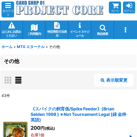
全カテゴ
カート
ログイン
リ
はじめにお読み
特定商取引法表
イベントスケジ
ご利用案内
商品検索
ください
示
ュール
ホーム
>
MTG エターナル
>
その他
その他
表示順変更
閉じる
43
件
表示数
:
《スパイクの飼育係/Spike Feeder》(Brian
Selden 1998 ) ※Not Tournament Legal
[
緑 金枠
在庫あり
英語
]
200
円
(税込)
並び順
:
在庫1個