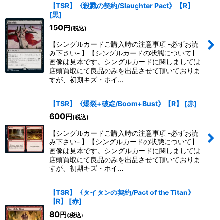
【TSR】《殺戮の契約/Slaughter Pact》【R】
[
黒
]
150
円
(税込)
【シングルカードご購入時の注意事項 -必ずお読
み下さい- 】【シングルカードの状態について】
画像は見本です。シングルカードに関しましては
店頭買取にて良品のみを出品させて頂いておりま
すが、初期キズ・ホイ…
【TSR】《爆裂+破綻/Boom+Bust》【R】
[
赤
]
600
円
(税込)
【シングルカードご購入時の注意事項 -必ずお読
み下さい- 】【シングルカードの状態について】
画像は見本です。シングルカードに関しましては
店頭買取にて良品のみを出品させて頂いておりま
すが、初期キズ・ホイ…
【TSR】《タイタンの契約/Pact of the Titan》
【R】
[
赤
]
80
円
(税込)