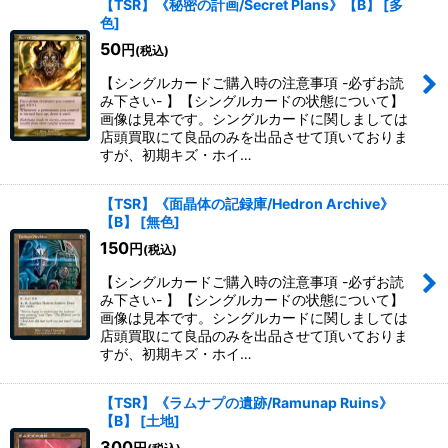
【TSR】《秘密の計画/Secret Plans》【B】
[
多
色
]
50
円
(税込)
【シングルカードご購入時の注意事項 -必ずお読
み下さい- 】【シングルカードの状態について】
画像は見本です。シングルカードに関しましては
店頭買取にて良品のみを出品させて頂いておりま
すが、初期キズ・ホイ…
【TSR】《面晶体の記録庫/Hedron Archive》
【B】
[
無色
]
150
円
(税込)
【シングルカードご購入時の注意事項 -必ずお読
み下さい- 】【シングルカードの状態について】
画像は見本です。シングルカードに関しましては
店頭買取にて良品のみを出品させて頂いておりま
すが、初期キズ・ホイ…
【TSR】《ラムナプの遺跡/Ramunap Ruins》
【B】
[
土地
]
300