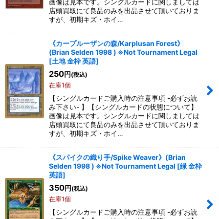
画像は見本です。シングルカードに関しましては
店頭買取にて良品のみを出品させて頂いておりま
すが、初期キズ・ホイ…
《カープルーザンの森/Karplusan Forest》
(Brian Selden 1998 ) ※Not Tournament Legal
[
土地 金枠 英語
]
250
円
(税込)
在庫1個
【シングルカードご購入時の注意事項 -必ずお読
み下さい- 】【シングルカードの状態について】
画像は見本です。シングルカードに関しましては
店頭買取にて良品のみを出品させて頂いておりま
すが、初期キズ・ホイ…
《スパイクの織り手/Spike Weaver》(Brian
Selden 1998 ) ※Not Tournament Legal
[
緑 金枠
英語
]
350
円
(税込)
在庫1個
【シングルカードご購入時の注意事項 -必ずお読