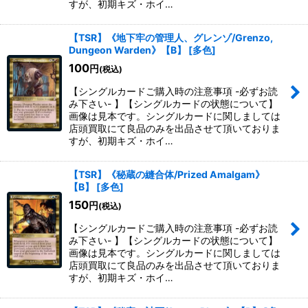
すが、初期キズ・ホイ…
【TSR】《地下牢の管理人、グレンゾ/Grenzo,
Dungeon Warden》【B】
[
多色
]
100
円
(税込)
【シングルカードご購入時の注意事項 -必ずお読
み下さい- 】【シングルカードの状態について】
画像は見本です。シングルカードに関しましては
店頭買取にて良品のみを出品させて頂いておりま
すが、初期キズ・ホイ…
【TSR】《秘蔵の縫合体/Prized Amalgam》
【B】
[
多色
]
150
円
(税込)
【シングルカードご購入時の注意事項 -必ずお読
み下さい- 】【シングルカードの状態について】
画像は見本です。シングルカードに関しましては
店頭買取にて良品のみを出品させて頂いておりま
すが、初期キズ・ホイ…