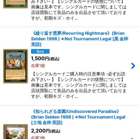
み下さい- 】【シングルカードの状態について】
画像は見本です。シングルカードに関しましては
店頭買取にて良品のみを出品させて頂いておりま
すが、初期キズ・ホイ…
《繰り返す悪夢/Recurring Nightmare》(Brian
Selden 1998 ) ※Not Tournament Legal
[
黒 金枠
英語
]
1,500
円
(税込)
在庫1個
【シングルカードご購入時の注意事項 -必ずお読
み下さい- 】【シングルカードの状態について】
画像は見本です。シングルカードに関しましては
店頭買取にて良品のみを出品させて頂いておりま
すが、初期キズ・ホイ…
《知られざる楽園/Undiscovered Paradise》
(Brian Selden 1998 ) ※Not Tournament Legal
[
土地 金枠 英語
]
2,200
円
(税込)
在庫1個