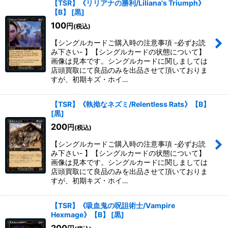
【TSR】《リリアナの勝利/Liliana's Triumph》
【B】
[
黒
]
100
円
(税込)
【シングルカードご購入時の注意事項 -必ずお読
み下さい- 】【シングルカードの状態について】
画像は見本です。シングルカードに関しましては
店頭買取にて良品のみを出品させて頂いておりま
すが、初期キズ・ホイ…
【TSR】《執拗なネズミ/Relentless Rats》【B】
[
黒
]
200
円
(税込)
【シングルカードご購入時の注意事項 -必ずお読
み下さい- 】【シングルカードの状態について】
画像は見本です。シングルカードに関しましては
店頭買取にて良品のみを出品させて頂いておりま
すが、初期キズ・ホイ…
【TSR】《吸血鬼の呪詛術士/Vampire
Hexmage》【B】
[
黒
]