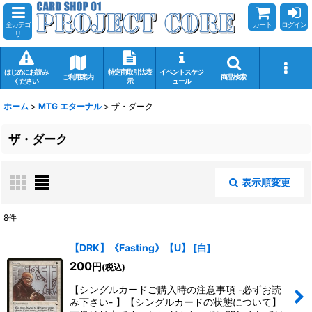
全カテゴ
カート
ログイン
リ
はじめにお読み
特定商取引法表
イベントスケジ
ご利用案内
商品検索
ください
示
ュール
ホーム
>
MTG エターナル
>
ザ・ダーク
ザ・ダーク
表示順変更
閉じる
8
件
表示数
:
【DRK】《Fasting》【U】
[
白
]
200
円
(税込)
在庫あり
【シングルカードご購入時の注意事項 -必ずお読
並び順
:
み下さい- 】【シングルカードの状態について】