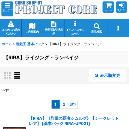
全カテゴ
カート
ログイン
リ
はじめにお読み
特定商取引法表
イベントスケジ
ご利用案内
商品検索
ください
示
ュール
ホーム
>
遊戯王 基本パック
>
【RIRA】ライジング・ランペイジ
【RIRA】ライジング・ランペイジ
表示順変更
閉じる
92
件
表示数
:
1
2
次
»
在庫あり
【RIRA】《烈風の覇者シムルグ》【シークレット
レア】
[
基本パック RIRA-JP021
]
並び順
: