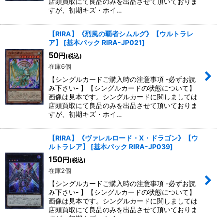
店頭買取にて良品のみを出品させて頂いておりま
すが、初期キズ・ホイ…
【RIRA】《烈風の覇者シムルグ》【ウルトラレ
ア】
[
基本パック RIRA-JP021
]
50
円
(税込)
在庫6個
【シングルカードご購入時の注意事項 -必ずお読
み下さい- 】【シングルカードの状態について】
画像は見本です。シングルカードに関しましては
店頭買取にて良品のみを出品させて頂いておりま
すが、初期キズ・ホイ…
【RIRA】《ヴァレルロード・X・ドラゴン》【ウ
ルトラレア】
[
基本パック RIRA-JP039
]
150
円
(税込)
在庫2個
【シングルカードご購入時の注意事項 -必ずお読
み下さい- 】【シングルカードの状態について】
画像は見本です。シングルカードに関しましては
店頭買取にて良品のみを出品させて頂いておりま