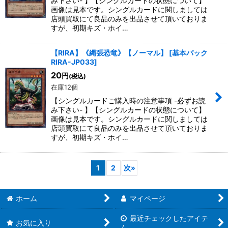
み下さい- 】【シングルカードの状態について】
画像は見本です。シングルカードに関しましては
店頭買取にて良品のみを出品させて頂いておりま
すが、初期キズ・ホイ…
【RIRA】《縄張恐竜》【ノーマル】
[
基本パック
RIRA-JP033
]
20
円
(税込)
在庫12個
【シングルカードご購入時の注意事項 -必ずお読
み下さい- 】【シングルカードの状態について】
画像は見本です。シングルカードに関しましては
店頭買取にて良品のみを出品させて頂いておりま
すが、初期キズ・ホイ…
1
2
次
»
ホーム
マイページ
最近チェックしたアイテ
お気に入り
ム