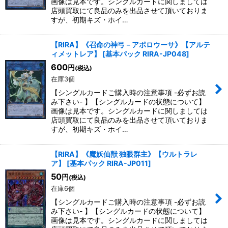
画像は見本です。シングルカードに関しましては
店頭買取にて良品のみを出品させて頂いておりま
すが、初期キズ・ホイ…
【RIRA】《召命の神弓－アポロウーサ》【アルテ
ィメットレア】
[
基本パック RIRA-JP048
]
600
円
(税込)
在庫3個
【シングルカードご購入時の注意事項 -必ずお読
み下さい- 】【シングルカードの状態について】
画像は見本です。シングルカードに関しましては
店頭買取にて良品のみを出品させて頂いておりま
すが、初期キズ・ホイ…
【RIRA】《魔妖仙獣 独眼群主》【ウルトラレ
ア】
[
基本パック RIRA-JP011
]
50
円
(税込)
在庫6個
【シングルカードご購入時の注意事項 -必ずお読
み下さい- 】【シングルカードの状態について】
画像は見本です。シングルカードに関しましては