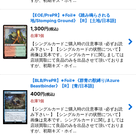
すが、初期キズ・ホイ…
【EOE/PrePR】※Foil※《踏み鳴らされる
地/Stomping Ground》【R】
[
土地/日本語
]
1,300
円
(税込)
在庫1個
【シングルカードご購入時の注意事項 -必ずお読
み下さい- 】【シングルカードの状態について】
画像は見本です。シングルカードに関しましては
店頭買取にて良品のみを出品させて頂いておりま
すが、初期キズ・ホイ…
【BLB/PrePR】※Foil※《群青の獣縛り/Azure
Beastbinder》【R】
[
青/日本語
]
400
円
(税込)
在庫1個
【シングルカードご購入時の注意事項 -必ずお読
み下さい- 】【シングルカードの状態について】
画像は見本です。シングルカードに関しましては
店頭買取にて良品のみを出品させて頂いておりま
すが、初期キズ・ホイ…