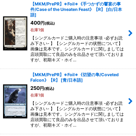
【MKM/PrePR】※Foil※《手つかずの饗宴の事
件/Case of the Uneaten Feast》【R】
[
白/日本
語
]
400
円
(税込)
在庫1個
【シングルカードご購入時の注意事項 -必ずお読
み下さい- 】【シングルカードの状態について】
画像は見本です。シングルカードに関しましては
店頭買取にて良品のみを出品させて頂いておりま
すが、初期キズ・ホイ…
【MKM/PrePR】※Foil※《切望の隼/Coveted
Falcon》【R】
[
青/日本語
]
250
円
(税込)
在庫1個
【シングルカードご購入時の注意事項 -必ずお読
み下さい- 】【シングルカードの状態について】
画像は見本です。シングルカードに関しましては
店頭買取にて良品のみを出品させて頂いておりま
すが、初期キズ・ホイ…