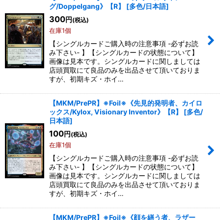
グ/Doppelgang》【R】
[
多色/日本語
]
300
円
(税込)
在庫1個
【シングルカードご購入時の注意事項 -必ずお読
み下さい- 】【シングルカードの状態について】
画像は見本です。シングルカードに関しましては
店頭買取にて良品のみを出品させて頂いておりま
すが、初期キズ・ホイ…
【MKM/PrePR】※Foil※《先見的発明者、カイロ
ックス/Kylox, Visionary Inventor》【R】
[
多色/
日本語
]
100
円
(税込)
在庫1個
【シングルカードご購入時の注意事項 -必ずお読
み下さい- 】【シングルカードの状態について】
画像は見本です。シングルカードに関しましては
店頭買取にて良品のみを出品させて頂いておりま
すが、初期キズ・ホイ…
【MKM/PrePR】※Foil※《顔を繕う者、ラザー