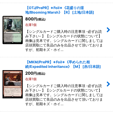
【OTJ/PrePR】※Foil※《花盛りの湿
地/Blooming Marsh》【R】
[
土地/日本語
]
800
円
(税込)
在庫1個
【シングルカードご購入時の注意事項 -必ずお読
み下さい- 】【シングルカードの状態について】
画像は見本です。シングルカードに関しましては
店頭買取にて良品のみを出品させて頂いておりま
すが、初期キズ・ホイ…
【MKM/PrePR】※Foil※《早められた相
続/Expedited Inheritance》【M】
[
赤/日本語
]
200
円
(税込)
在庫1個
【シングルカードご購入時の注意事項 -必ずお読
み下さい- 】【シングルカードの状態について】
画像は見本です。シングルカードに関しましては
店頭買取にて良品のみを出品させて頂いておりま
すが、初期キズ・ホイ…