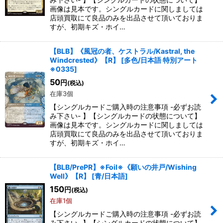
画像は見本です。シングルカードに関しましては
店頭買取にて良品のみを出品させて頂いておりま
すが、初期キズ・ホイ…
【BLB】《風冠の者、ケストラル/Kastral, the
Windcrested》【R】
[
多色/日本語 特別アート
※0335
]
50
円
(税込)
在庫3個
【シングルカードご購入時の注意事項 -必ずお読
み下さい- 】【シングルカードの状態について】
画像は見本です。シングルカードに関しましては
店頭買取にて良品のみを出品させて頂いておりま
すが、初期キズ・ホイ…
【BLB/PrePR】※Foil※《願いの井戸/Wishing
Well》【R】
[
青/日本語
]
150
円
(税込)
在庫1個
【シングルカードご購入時の注意事項 -必ずお読
み下さい- 】【シングルカードの状態について】