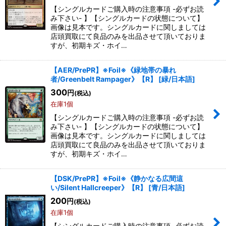
【シングルカードご購入時の注意事項 -必ずお読
み下さい- 】【シングルカードの状態について】
画像は見本です。シングルカードに関しましては
店頭買取にて良品のみを出品させて頂いておりま
すが、初期キズ・ホイ…
【AER/PrePR】※Foil※《緑地帯の暴れ
者/Greenbelt Rampager》【R】
[
緑/日本語
]
300
円
(税込)
在庫1個
【シングルカードご購入時の注意事項 -必ずお読
み下さい- 】【シングルカードの状態について】
画像は見本です。シングルカードに関しましては
店頭買取にて良品のみを出品させて頂いておりま
すが、初期キズ・ホイ…
【DSK/PrePR】※Foil※《静かなる広間這
い/Silent Hallcreeper》【R】
[
青/日本語
]
200
円
(税込)
在庫1個
【シングルカードご購入時の注意事項 -必ずお読