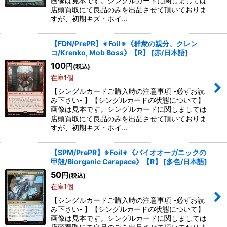
画像は見本です。シングルカードに関しましては
店頭買取にて良品のみを出品させて頂いておりま
すが、初期キズ・ホイ…
【FDN/PrePR】※Foil※《群衆の親分、クレン
コ/Krenko, Mob Boss》【R】
[
赤/日本語
]
100
円
(税込)
在庫1個
【シングルカードご購入時の注意事項 -必ずお読
み下さい- 】【シングルカードの状態について】
画像は見本です。シングルカードに関しましては
店頭買取にて良品のみを出品させて頂いておりま
すが、初期キズ・ホイ…
【SPM/PrePR】※Foil※《バイオオーガニックの
甲殻/Biorganic Carapace》【R】
[
多色/日本語
]
50
円
(税込)
在庫1個
【シングルカードご購入時の注意事項 -必ずお読
み下さい- 】【シングルカードの状態について】
画像は見本です。シングルカードに関しましては