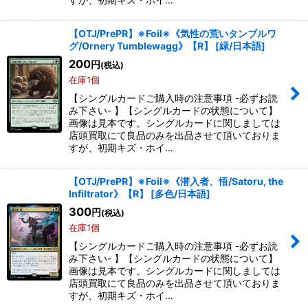
【OTJ/PrePR】※Foil※《気性の荒いタンブルワ
グ/Ornery Tumblewagg》【R】
[
緑/日本語
]
200
円
(税込)
在庫1個
【シングルカードご購入時の注意事項 -必ずお読
み下さい- 】【シングルカードの状態について】
画像は見本です。シングルカードに関しましては
店頭買取にて良品のみを出品させて頂いておりま
すが、初期キズ・ホイ…
【OTJ/PrePR】※Foil※《潜入者、悟/Satoru, the
Infiltrator》【R】
[
多色/日本語
]
300
円
(税込)
在庫1個
【シングルカードご購入時の注意事項 -必ずお読
み下さい- 】【シングルカードの状態について】
画像は見本です。シングルカードに関しましては
店頭買取にて良品のみを出品させて頂いておりま
すが、初期キズ・ホイ…