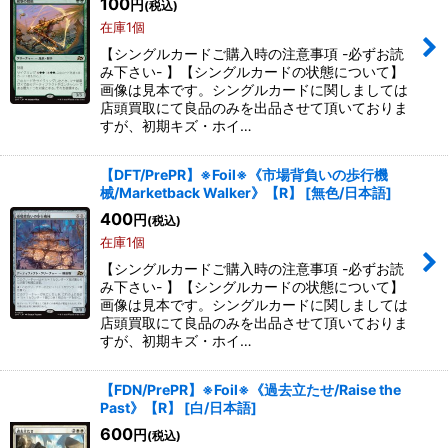
100
円
(税込)
在庫1個
【シングルカードご購入時の注意事項 -必ずお読
み下さい- 】【シングルカードの状態について】
画像は見本です。シングルカードに関しましては
店頭買取にて良品のみを出品させて頂いておりま
すが、初期キズ・ホイ…
【DFT/PrePR】※Foil※《市場背負いの歩行機
械/Marketback Walker》【R】
[
無色/日本語
]
400
円
(税込)
在庫1個
【シングルカードご購入時の注意事項 -必ずお読
み下さい- 】【シングルカードの状態について】
画像は見本です。シングルカードに関しましては
店頭買取にて良品のみを出品させて頂いておりま
すが、初期キズ・ホイ…
【FDN/PrePR】※Foil※《過去立たせ/Raise the
Past》【R】
[
白/日本語
]
600
円
(税込)