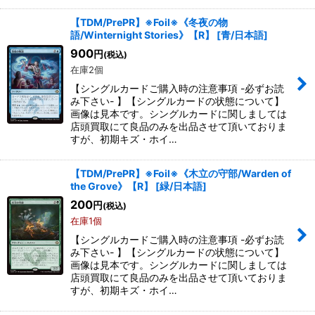
【TDM/PrePR】※Foil※《冬夜の物
語/Winternight Stories》【R】
[
青/日本語
]
900
円
(税込)
在庫2個
【シングルカードご購入時の注意事項 -必ずお読
み下さい- 】【シングルカードの状態について】
画像は見本です。シングルカードに関しましては
店頭買取にて良品のみを出品させて頂いておりま
すが、初期キズ・ホイ…
【TDM/PrePR】※Foil※《木立の守部/Warden of
the Grove》【R】
[
緑/日本語
]
200
円
(税込)
在庫1個
【シングルカードご購入時の注意事項 -必ずお読
み下さい- 】【シングルカードの状態について】
画像は見本です。シングルカードに関しましては
店頭買取にて良品のみを出品させて頂いておりま
すが、初期キズ・ホイ…