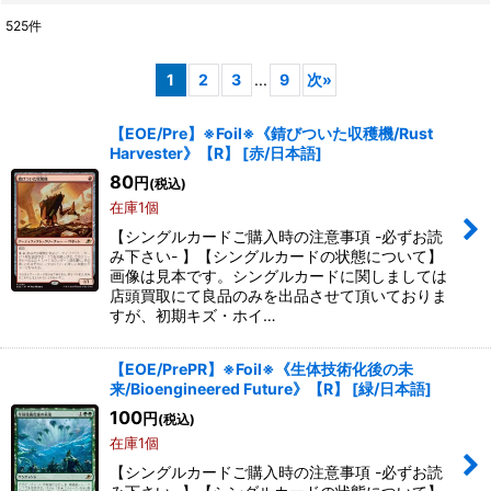
525
件
表示数
:
1
2
3
...
9
次
»
在庫あり
【EOE/Pre】※Foil※《錆びついた収穫機/Rust
Harvester》【R】
[
赤/日本語
]
並び順
:
80
円
(税込)
在庫1個
絞り込む
【シングルカードご購入時の注意事項 -必ずお読
み下さい- 】【シングルカードの状態について】
画像は見本です。シングルカードに関しましては
店頭買取にて良品のみを出品させて頂いておりま
すが、初期キズ・ホイ…
【EOE/PrePR】※Foil※《生体技術化後の未
来/Bioengineered Future》【R】
[
緑/日本語
]
100
円
(税込)
在庫1個
【シングルカードご購入時の注意事項 -必ずお読