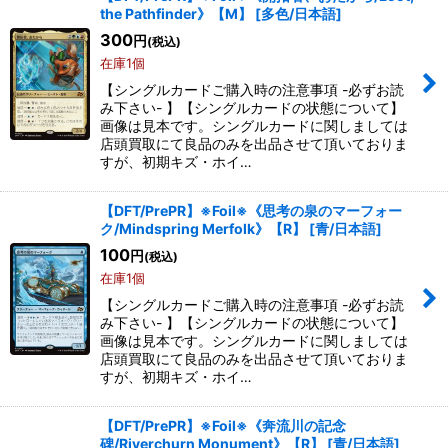
the Pathfinder》【M】
[
多色/日本語
]
300
円
(税込)
在庫1個
【シングルカードご購入時の注意事項 -必ずお読
み下さい- 】【シングルカードの状態について】
画像は見本です。シングルカードに関しましては
店頭買取にて良品のみを出品させて頂いておりま
すが、初期キズ・ホイ…
【DFT/PrePR】※Foil※《思考の泉のマーフォー
ク/Mindspring Merfolk》【R】
[
青/日本語
]
100
円
(税込)
在庫1個
【シングルカードご購入時の注意事項 -必ずお読
み下さい- 】【シングルカードの状態について】
画像は見本です。シングルカードに関しましては
店頭買取にて良品のみを出品させて頂いておりま
すが、初期キズ・ホイ…
【DFT/PrePR】※Foil※《奔流川の記念
碑/Riverchurn Monument》【R】
[
青/日本語
]