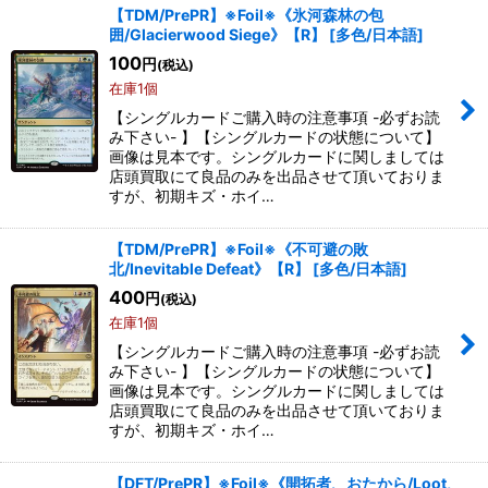
【TDM/PrePR】※Foil※《氷河森林の包
囲/Glacierwood Siege》【R】
[
多色/日本語
]
100
円
(税込)
在庫1個
【シングルカードご購入時の注意事項 -必ずお読
み下さい- 】【シングルカードの状態について】
画像は見本です。シングルカードに関しましては
店頭買取にて良品のみを出品させて頂いておりま
すが、初期キズ・ホイ…
【TDM/PrePR】※Foil※《不可避の敗
北/Inevitable Defeat》【R】
[
多色/日本語
]
400
円
(税込)
在庫1個
【シングルカードご購入時の注意事項 -必ずお読
み下さい- 】【シングルカードの状態について】
画像は見本です。シングルカードに関しましては
店頭買取にて良品のみを出品させて頂いておりま
すが、初期キズ・ホイ…
【DFT/PrePR】※Foil※《開拓者、おたから/Loot,