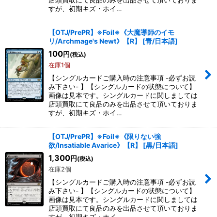
すが、初期キズ・ホイ…
【OTJ/PrePR】※Foil※《大魔導師のイモ
リ/Archmage's Newt》【R】
[
青/日本語
]
100
円
(税込)
在庫1個
【シングルカードご購入時の注意事項 -必ずお読
み下さい- 】【シングルカードの状態について】
画像は見本です。シングルカードに関しましては
店頭買取にて良品のみを出品させて頂いておりま
すが、初期キズ・ホイ…
【OTJ/PrePR】※Foil※《限りない強
欲/Insatiable Avarice》【R】
[
黒/日本語
]
1,300
円
(税込)
在庫2個
【シングルカードご購入時の注意事項 -必ずお読
み下さい- 】【シングルカードの状態について】
画像は見本です。シングルカードに関しましては
店頭買取にて良品のみを出品させて頂いておりま
すが、初期キズ・ホイ…