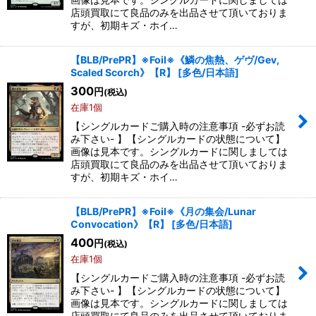
店頭買取にて良品のみを出品させて頂いておりま
すが、初期キズ・ホイ…
【BLB/PrePR】※Foil※《鱗の焦熱、ゲヴ/Gev,
Scaled Scorch》【R】
[
多色/日本語
]
300
円
(税込)
在庫1個
【シングルカードご購入時の注意事項 -必ずお読
み下さい- 】【シングルカードの状態について】
画像は見本です。シングルカードに関しましては
店頭買取にて良品のみを出品させて頂いておりま
すが、初期キズ・ホイ…
【BLB/PrePR】※Foil※《月の集会/Lunar
Convocation》【R】
[
多色/日本語
]
400
円
(税込)
在庫1個
【シングルカードご購入時の注意事項 -必ずお読
み下さい- 】【シングルカードの状態について】
画像は見本です。シングルカードに関しましては
店頭買取にて良品のみを出品させて頂いておりま