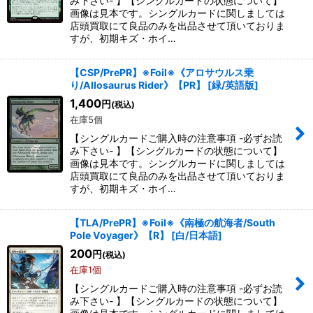
み下さい- 】【シングルカードの状態について】
画像は見本です。シングルカードに関しましては
店頭買取にて良品のみを出品させて頂いておりま
すが、初期キズ・ホイ…
【CSP/PrePR】※Foil※《アロサウルス乗
り/Allosaurus Rider》【PR】
[
緑/英語版
]
1,400
円
(税込)
在庫5個
【シングルカードご購入時の注意事項 -必ずお読
み下さい- 】【シングルカードの状態について】
画像は見本です。シングルカードに関しましては
店頭買取にて良品のみを出品させて頂いておりま
すが、初期キズ・ホイ…
【TLA/PrePR】※Foil※《南極の航海者/South
Pole Voyager》【R】
[
白/日本語
]
200
円
(税込)
在庫1個
【シングルカードご購入時の注意事項 -必ずお読
み下さい- 】【シングルカードの状態について】