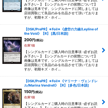
み下さい- 】【シングルカードの状態について】
画像は見本です。シングルカードに関しましては
店頭買取にて良品のみを出品させて頂いておりま
すが、初期キズ・ホイ…
【DSK/PrePR】※Foil※《虚空の力線/Leyline of
the Void》【R】
[
黒/日本語
]
200
円
(税込)
在庫1個
【シングルカードご購入時の注意事項 -必ずお読
み下さい- 】【シングルカードの状態について】
画像は見本です。シングルカードに関しましては
店頭買取にて良品のみを出品させて頂いておりま
すが、初期キズ・ホイ…
【DSK/PrePR】※Foil※《マリーナ・ヴェンドレ
ル/Marina Vendrell》【R】
[
多色/日本語
]
150
円
(税込)
在庫1個
【シングルカードご購入時の注意事項 -必ずお読
み下さい- 】【シングルカードの状態について】