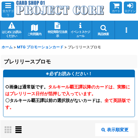
全カテゴ
カート
ログイン
リ
はじめにお読み
特定商取引法表
イベントスケジ
ご利用案内
商品検索
ください
示
ュール
ホーム
>
MTG プロモーションカード
>
プレリリースプロモ
プレリリースプロモ
※必ずお読みください！
○画像は通常版です。
タルキール覇王譚以降のカードは、実際に
はプレリリース日付が箔押しで入っています。
〇タルキール覇王譚以前の選択肢がないカードは、
全て英語版で
す。
表示順変更
閉じる