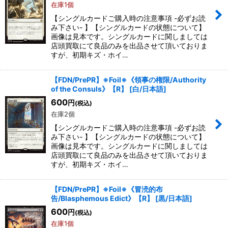
在庫1個
【シングルカードご購入時の注意事項 -必ずお読
み下さい- 】【シングルカードの状態について】
画像は見本です。シングルカードに関しましては
店頭買取にて良品のみを出品させて頂いておりま
すが、初期キズ・ホイ…
【FDN/PrePR】※Foil※《領事の権限/Authority
of the Consuls》【R】
[
白/日本語
]
600
円
(税込)
在庫2個
【シングルカードご購入時の注意事項 -必ずお読
み下さい- 】【シングルカードの状態について】
画像は見本です。シングルカードに関しましては
店頭買取にて良品のみを出品させて頂いておりま
すが、初期キズ・ホイ…
【FDN/PrePR】※Foil※《冒涜的布
告/Blasphemous Edict》【R】
[
黒/日本語
]
600
円
(税込)
在庫1個