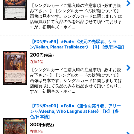
【シングルカードご購入時の注意事項 -必ずお読
み下さい- 】【シングルカードの状態について】
画像は見本です。シングルカードに関しましては
店頭買取にて良品のみを出品させて頂いておりま
すが、初期キズ・ホイ…
【FDN/PrePR】※Foil※《次元の先駆者、ケラ
ン/Kellan, Planar Trailblazer》【R】
[
赤/日本語
]
200
円
(税込)
在庫1個
【シングルカードご購入時の注意事項 -必ずお読
み下さい- 】【シングルカードの状態について】
画像は見本です。シングルカードに関しましては
店頭買取にて良品のみを出品させて頂いておりま
すが、初期キズ・ホイ…
【FDN/PrePR】※Foil※《運命を笑う者、アリー
シャ/Alesha, Who Laughs at Fate》【R】
[
多
色/日本語
]
300
円
(税込)
在庫1個