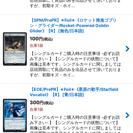
店頭買取にて良品のみを出品させて頂いておりま
すが、初期キズ・ホイ…
【SPM/PrePR】※Foil※《ロケット推進ゴブリ
ン・グライダー/Rocket-Powered Goblin
Glider》【R】
[
無色/日本語
]
100
円
(税込)
在庫1個
【シングルカードご購入時の注意事項 -必ずお読
み下さい- 】【シングルカードの状態について】
画像は見本です。シングルカードに関しましては
店頭買取にて良品のみを出品させて頂いておりま
すが、初期キズ・ホイ…
【EOE/PrePR】※Foil※《星原の歌手/Starfield
Vocalist》【R】
[
青/日本語
]
300
円
(税込)
在庫1個
【シングルカードご購入時の注意事項 -必ずお読
み下さい- 】【シングルカードの状態について】
画像は見本です。シングルカードに関しましては