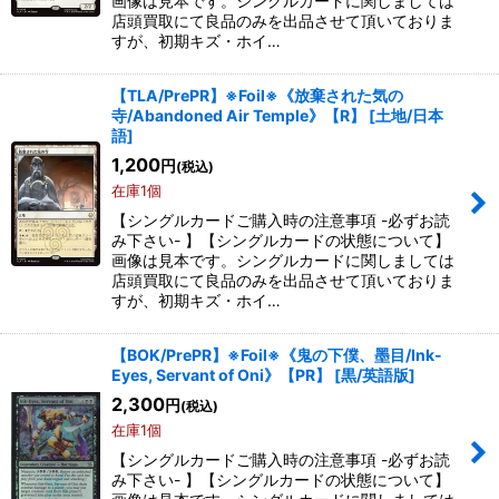
画像は見本です。シングルカードに関しましては
店頭買取にて良品のみを出品させて頂いておりま
すが、初期キズ・ホイ…
【TLA/PrePR】※Foil※《放棄された気の
寺/Abandoned Air Temple》【R】
[
土地/日本
語
]
1,200
円
(税込)
在庫1個
【シングルカードご購入時の注意事項 -必ずお読
み下さい- 】【シングルカードの状態について】
画像は見本です。シングルカードに関しましては
店頭買取にて良品のみを出品させて頂いておりま
すが、初期キズ・ホイ…
【BOK/PrePR】※Foil※《鬼の下僕、墨目/Ink-
Eyes, Servant of Oni》【PR】
[
黒/英語版
]
2,300
円
(税込)
在庫1個
【シングルカードご購入時の注意事項 -必ずお読
み下さい- 】【シングルカードの状態について】