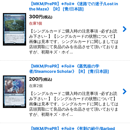
【MKM/PrePR】※Foil※《迷路での迷子/Lost in
the Maze》【R】
[
青/日本語
]
300
円
(税込)
在庫1個
【シングルカードご購入時の注意事項 -必ずお読
み下さい- 】【シングルカードの状態について】
画像は見本です。シングルカードに関しましては
店頭買取にて良品のみを出品させて頂いておりま
すが、初期キズ・ホイ…
【MKM/PrePR】※Foil※《蒸気核の学
者/Steamcore Scholar》【R】
[
青/日本語
]
200
円
(税込)
在庫2個
【シングルカードご購入時の注意事項 -必ずお読
み下さい- 】【シングルカードの状態について】
画像は見本です。シングルカードに関しましては
店頭買取にて良品のみを出品させて頂いておりま
すが、初期キズ・ホイ…
【MKM/PrePR】※Foil※《有刺の給仕/Barbed