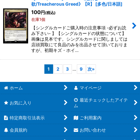
欲/Treacherous Greed》【R】
[
多色/日本語
]
100
円
(税込)
在庫1個
【シングルカードご購入時の注意事項 -必ずお読
み下さい- 】【シングルカードの状態について】
画像は見本です。シングルカードに関しましては
店頭買取にて良品のみを出品させて頂いておりま
すが、初期キズ・ホイ…
1
2
3
...
9
次
»
ホーム
マイページ
最近チェックしたアイテ
お気に入り
ム
特定商取引法表示
ご利用案内
会員規約
お問い合わせ