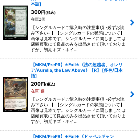
本語
]
300
円
(税込)
在庫2個
【シングルカードご購入時の注意事項 -必ずお読
み下さい- 】【シングルカードの状態について】
画像は見本です。シングルカードに関しましては
店頭買取にて良品のみを出品させて頂いておりま
すが、初期キズ・ホイ…
【MKM/PrePR】※Foil※《法の超越者、オレリ
ア/Aurelia, the Law Above》【R】
[
多色/日本
語
]
200
円
(税込)
在庫1個
【シングルカードご購入時の注意事項 -必ずお読
み下さい- 】【シングルカードの状態について】
画像は見本です。シングルカードに関しましては
店頭買取にて良品のみを出品させて頂いておりま
すが、初期キズ・ホイ…
【MKM/PrePR】※Foil※《ドッペルギャン