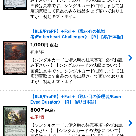
画像は見本です。シングルカードに関しましては
店頭買取にて良品のみを出品させて頂いておりま
すが、初期キズ・ホイ…
【BLB/PrePR】※Foil※《熾火心の挑戦
者/Emberheart Challenger》【R】
[
赤/日本語
]
1,000
円
(税込)
在庫3個
【シングルカードご購入時の注意事項 -必ずお読
み下さい- 】【シングルカードの状態について】
画像は見本です。シングルカードに関しましては
店頭買取にて良品のみを出品させて頂いておりま
すが、初期キズ・ホイ…
【BLB/PrePR】※Foil※《鋭い目の管理者/Keen-
Eyed Curator》【R】
[
緑/日本語
]
800
円
(税込)
在庫1個
【シングルカードご購入時の注意事項 -必ずお読
み下さい- 】【シングルカードの状態について】
画像は見本です。シングルカードに関しましては