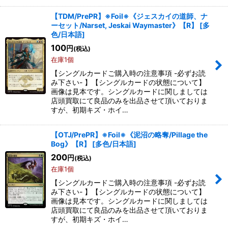
【TDM/PrePR】※Foil※《ジェスカイの道師、ナ
ーセット/Narset, Jeskai Waymaster》【R】
[
多
色/日本語
]
100
円
(税込)
在庫1個
【シングルカードご購入時の注意事項 -必ずお読
み下さい- 】【シングルカードの状態について】
画像は見本です。シングルカードに関しましては
店頭買取にて良品のみを出品させて頂いておりま
すが、初期キズ・ホイ…
【OTJ/PrePR】※Foil※《泥沼の略奪/Pillage the
Bog》【R】
[
多色/日本語
]
200
円
(税込)
在庫1個
【シングルカードご購入時の注意事項 -必ずお読
み下さい- 】【シングルカードの状態について】
画像は見本です。シングルカードに関しましては
店頭買取にて良品のみを出品させて頂いておりま
すが、初期キズ・ホイ…