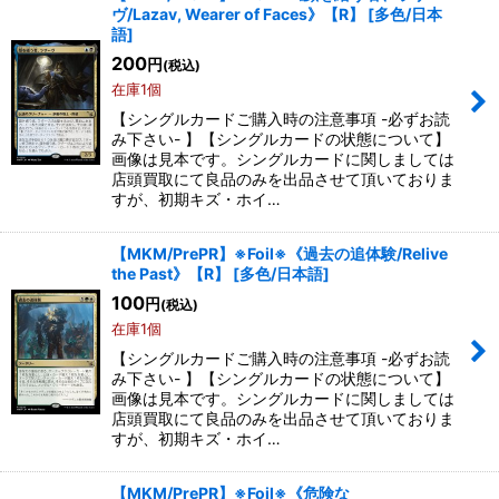
ヴ/Lazav, Wearer of Faces》【R】
[
多色/日本
語
]
200
円
(税込)
在庫1個
【シングルカードご購入時の注意事項 -必ずお読
み下さい- 】【シングルカードの状態について】
画像は見本です。シングルカードに関しましては
店頭買取にて良品のみを出品させて頂いておりま
すが、初期キズ・ホイ…
【MKM/PrePR】※Foil※《過去の追体験/Relive
the Past》【R】
[
多色/日本語
]
100
円
(税込)
在庫1個
【シングルカードご購入時の注意事項 -必ずお読
み下さい- 】【シングルカードの状態について】
画像は見本です。シングルカードに関しましては
店頭買取にて良品のみを出品させて頂いておりま
すが、初期キズ・ホイ…
【MKM/PrePR】※Foil※《危険な