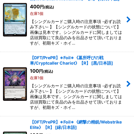
400
円
(税込)
在庫1個
【シングルカードご購入時の注意事項 -必ずお読
み下さい- 】【シングルカードの状態について】
画像は見本です。シングルカードに関しましては
店頭買取にて良品のみを出品させて頂いておりま
すが、初期キズ・ホイ…
【DFT/PrePR】※Foil※《墓所呼びの戦
車/Cryptcaller Chariot》【R】
[
黒/日本語
]
100
円
(税込)
在庫1個
【シングルカードご購入時の注意事項 -必ずお読
み下さい- 】【シングルカードの状態について】
画像は見本です。シングルカードに関しましては
店頭買取にて良品のみを出品させて頂いておりま
すが、初期キズ・ホイ…
【DFT/PrePR】※Foil※《網撃の精鋭/Webstrike
Elite》【R】
[
緑/日本語
]