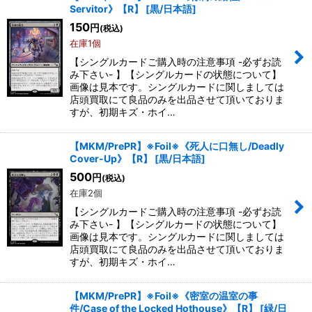
Servitor》【R】
[
黒/日本語
]
150
円
(税込)
在庫1個
【シングルカードご購入時の注意事項 -必ずお読
み下さい- 】【シングルカードの状態について】
画像は見本です。シングルカードに関しましては
店頭買取にて良品のみを出品させて頂いておりま
すが、初期キズ・ホイ…
【MKM/PrePR】※Foil※《死人に口無し/Deadly
Cover-Up》【R】
[
黒/日本語
]
500
円
(税込)
在庫2個
【シングルカードご購入時の注意事項 -必ずお読
み下さい- 】【シングルカードの状態について】
画像は見本です。シングルカードに関しましては
店頭買取にて良品のみを出品させて頂いておりま
すが、初期キズ・ホイ…
【MKM/PrePR】※Foil※《密室の温室の事
件/Case of the Locked Hothouse》【R】
[
緑/日