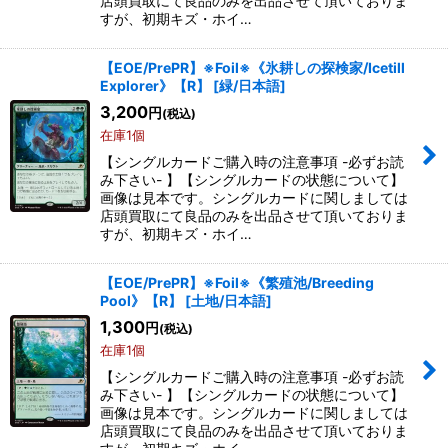
店頭買取にて良品のみを出品させて頂いておりま
すが、初期キズ・ホイ…
【EOE/PrePR】※Foil※《氷耕しの探検家/Icetill
Explorer》【R】
[
緑/日本語
]
3,200
円
(税込)
在庫1個
【シングルカードご購入時の注意事項 -必ずお読
み下さい- 】【シングルカードの状態について】
画像は見本です。シングルカードに関しましては
店頭買取にて良品のみを出品させて頂いておりま
すが、初期キズ・ホイ…
【EOE/PrePR】※Foil※《繁殖池/Breeding
Pool》【R】
[
土地/日本語
]
1,300
円
(税込)
在庫1個
【シングルカードご購入時の注意事項 -必ずお読
み下さい- 】【シングルカードの状態について】
画像は見本です。シングルカードに関しましては
店頭買取にて良品のみを出品させて頂いておりま