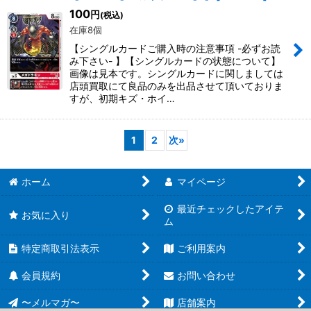
100
円
(税込)
在庫8個
【シングルカードご購入時の注意事項 -必ずお読
み下さい- 】【シングルカードの状態について】
画像は見本です。シングルカードに関しましては
店頭買取にて良品のみを出品させて頂いておりま
すが、初期キズ・ホイ…
1
2
次
»
ホーム
マイページ
最近チェックしたアイテ
お気に入り
ム
特定商取引法表示
ご利用案内
会員規約
お問い合わせ
〜メルマガ〜
店舗案内