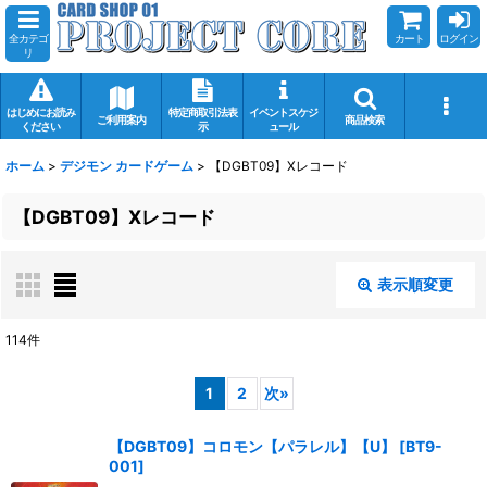
全カテゴ
カート
ログイン
リ
はじめにお読み
特定商取引法表
イベントスケジ
ご利用案内
商品検索
ください
示
ュール
ホーム
>
デジモン カードゲーム
>
【DGBT09】Xレコード
【DGBT09】Xレコード
表示順変更
閉じる
114
件
表示数
:
1
2
次
»
在庫あり
【DGBT09】コロモン【パラレル】【U】
[
BT9-
001
]
並び順
: