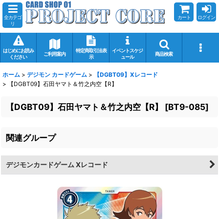
全カテゴ
カート
ログイン
リ
はじめにお読み
特定商取引法表
イベントスケジ
ご利用案内
商品検索
ください
示
ュール
ホーム
>
デジモン カードゲーム
>
【DGBT09】Xレコード
>
【DGBT09】石田ヤマト＆竹之内空【R】
【DGBT09】石田ヤマト＆竹之内空【R】
[
BT9-085
]
関連グループ
デジモンカードゲーム Xレコード