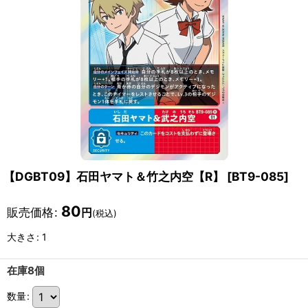
【DGBT09】石田ヤマト＆竹之内空【R】
[
BT9-085
]
80
販売価格
:
円
(税込)
大きさ
:
1
在庫8個
数量
: