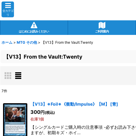
全カテゴ
リ
はじめにお読みください
ご利用案内
ホーム
>
MTG その他
>
【V13】From the Vault:Twenty
【V13】From the Vault:Twenty
7
件
表示数
:
【V13】※Foil※《衝動/Impulse》【M】
[
青
]
300
円
(税込)
在庫あり
在庫1個
【シングルカードご購入時の注意事項 -必ずお読み下
並び順
:
ますが、初期キズ・ホイ…