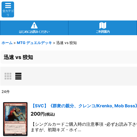
全カテゴ
リ
はじめにお読みください
ご利用案内
ホーム
>
MTG デュエルデッキ
>
迅速 vs 狡知
迅速 vs 狡知
24
件
表示数
:
【SVC】《群衆の親分、クレンコ/Krenko, Mob Bos
200
円
(税込)
在庫あり
【シングルカードご購入時の注意事項 -必ずお読み下
並び順
:
ますが、初期キズ・ホイ…