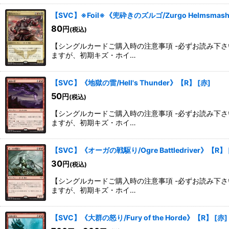
【SVC】※Foil※《兜砕きのズルゴ/Zurgo Helmsmas
80
円
(税込)
【シングルカードご購入時の注意事項 -必ずお読み下
ますが、初期キズ・ホイ…
【SVC】《地獄の雷/Hell's Thunder》【R】
[
赤
]
50
円
(税込)
【シングルカードご購入時の注意事項 -必ずお読み下
ますが、初期キズ・ホイ…
【SVC】《オーガの戦駆り/Ogre Battledriver》【R】
30
円
(税込)
【シングルカードご購入時の注意事項 -必ずお読み下
ますが、初期キズ・ホイ…
【SVC】《大群の怒り/Fury of the Horde》【R】
[
赤
]