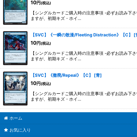
10
円
(税込)
【シングルカードご購入時の注意事項 -必ずお読み下
ますが、初期キズ・ホイ…
【SVC】《一瞬の散漫/Fleeting Distraction》【C】
[
10
円
(税込)
【シングルカードご購入時の注意事項 -必ずお読み下
ますが、初期キズ・ホイ…
【SVC】《撤廃/Repeal》【C】
[
青
]
10
円
(税込)
【シングルカードご購入時の注意事項 -必ずお読み下
ますが、初期キズ・ホイ…
ホーム
お気に入り