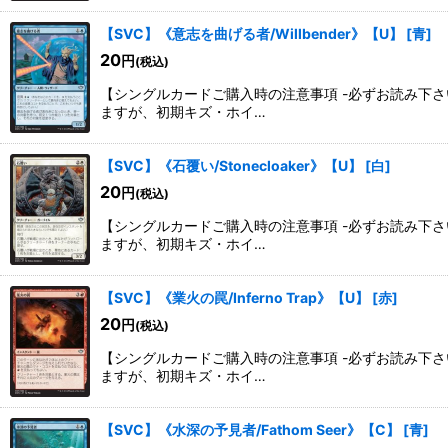
【SVC】《意志を曲げる者/Willbender》【U】
[
青
]
20
円
(税込)
【シングルカードご購入時の注意事項 -必ずお読み下
ますが、初期キズ・ホイ…
【SVC】《石覆い/Stonecloaker》【U】
[
白
]
20
円
(税込)
【シングルカードご購入時の注意事項 -必ずお読み下
ますが、初期キズ・ホイ…
【SVC】《業火の罠/Inferno Trap》【U】
[
赤
]
20
円
(税込)
【シングルカードご購入時の注意事項 -必ずお読み下
ますが、初期キズ・ホイ…
【SVC】《水深の予見者/Fathom Seer》【C】
[
青
]