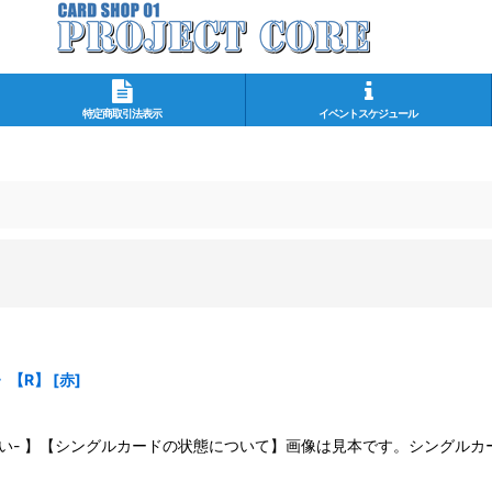
特定商取引法表示
イベントスケジュール
s》【R】
[
赤
]
さい- 】【シングルカードの状態について】画像は見本です。シングル