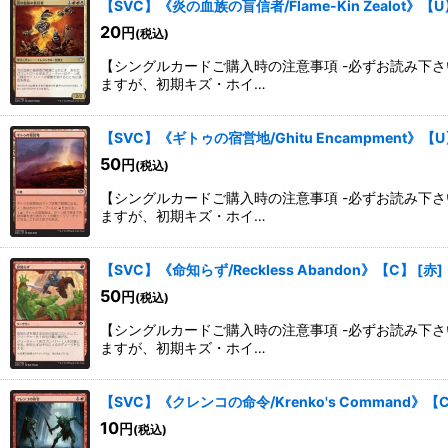
【SVC】《炎の血族の盲信者/Flame-Kin Zealot》【U
20
円
(税込)
【シングルカードご購入時の注意事項 -必ずお読み下
ますが、初期キズ・ホイ…
【SVC】《ギトゥの宿営地/Ghitu Encampment》【
50
円
(税込)
【シングルカードご購入時の注意事項 -必ずお読み下
ますが、初期キズ・ホイ…
【SVC】《命知らず/Reckless Abandon》【C】
[
赤
]
50
円
(税込)
【シングルカードご購入時の注意事項 -必ずお読み下
ますが、初期キズ・ホイ…
【SVC】《クレンコの命令/Krenko's Command》【
10
円
(税込)