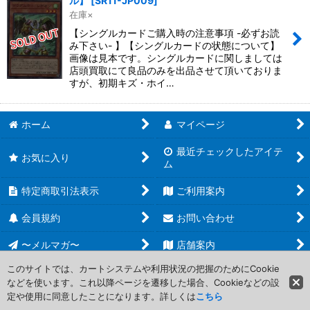
ル】
[
SR11-JP009
]
在庫×
【シングルカードご購入時の注意事項 -必ずお読
み下さい- 】【シングルカードの状態について】
画像は見本です。シングルカードに関しましては
店頭買取にて良品のみを出品させて頂いておりま
すが、初期キズ・ホイ…
ホーム
マイページ
最近チェックしたアイテ
お気に入り
ム
特定商取引法表示
ご利用案内
会員規約
お問い合わせ
〜メルマガ〜
店舗案内
このサイトでは、カートシステムや利用状況の把握のためにCookie
などを使います。これ以降ページを遷移した場合、Cookieなどの設
Copyright (C) 2006-2017 PROJECT CORE Corporation. All Rights
定や使用に同意したことになります。詳しくは
こちら
Reserved.