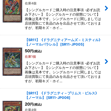
在庫4個
並び順
:
【シングルカードご購入時の注意事項 -必ずお読
み下さい- 】【シングルカードの状態について】
画像は見本です。シングルカードに関しましては
絞り込む
店頭買取にて良品のみを出品させて頂いておりま
すが、初期キズ・ホイ…
【SR11】《ドラグニティアームズ－ミスティル》
【ノーマルパラレル】
[
SR11-JP005
]
50
円
(税込)
在庫1個
【シングルカードご購入時の注意事項 -必ずお読
み下さい- 】【シングルカードの状態について】
画像は見本です。シングルカードに関しましては
店頭買取にて良品のみを出品させて頂いておりま
すが、初期キズ・ホイ…
【SR11】《ドラグニティ－プリムス・ピルス》
【ノーマル】
[
SR11-JP006
]
20
円
(税込)
在庫4個