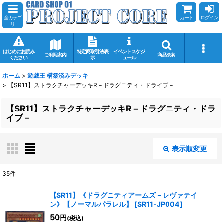
全カテゴ
カート
ログイン
リ
はじめにお読み
特定商取引法表
イベントスケジ
ご利用案内
商品検索
ください
示
ュール
ホーム
>
遊戯王 構築済みデッキ
>
【SR11】ストラクチャーデッキR－ドラグニティ・ドライブ－
【SR11】ストラクチャーデッキR－ドラグニティ・ドラ
イブ－
表示順変更
閉じる
35
件
表示数
:
【SR11】《ドラグニティアームズ－レヴァテイ
ン》【ノーマルパラレル】
[
SR11-JP004
]
在庫あり
50
円
(税込)