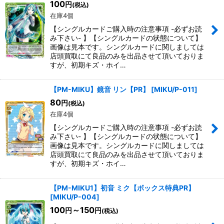
100
円
(税込)
在庫4個
【シングルカードご購入時の注意事項 -必ずお読
み下さい- 】【シングルカードの状態について】
画像は見本です。シングルカードに関しましては
店頭買取にて良品のみを出品させて頂いておりま
すが、初期キズ・ホイ…
【PM-MIKU】鏡音 リン【PR】
[
MIKU/P-011
]
80
円
(税込)
在庫4個
【シングルカードご購入時の注意事項 -必ずお読
み下さい- 】【シングルカードの状態について】
画像は見本です。シングルカードに関しましては
店頭買取にて良品のみを出品させて頂いておりま
すが、初期キズ・ホイ…
【PM-MIKU1】初音 ミク【ボックス特典PR】
[
MIKU/P-004
]
100
～150
円
円
(税込)