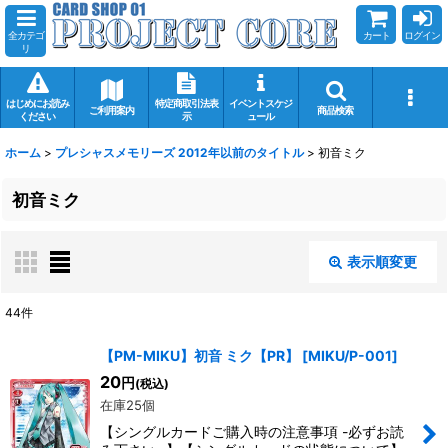
全カテゴ
カート
ログイン
リ
はじめにお読み
特定商取引法表
イベントスケジ
ご利用案内
商品検索
ください
示
ュール
ホーム
>
プレシャスメモリーズ 2012年以前のタイトル
>
初音ミク
初音ミク
表示順変更
閉じる
44
件
表示数
:
【PM-MIKU】初音 ミク【PR】
[
MIKU/P-001
]
20
円
(税込)
在庫あり
在庫25個
【シングルカードご購入時の注意事項 -必ずお読
並び順
: