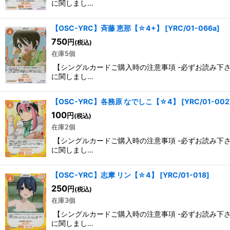
に関しまし…
【OSC-YRC】斉藤 恵那【☆4+】
[
YRC/01-066a
]
750
円
(税込)
在庫5個
【シングルカードご購入時の注意事項 -必ずお読み下
に関しまし…
【OSC-YRC】各務原 なでしこ【☆4】
[
YRC/01-002
100
円
(税込)
在庫2個
【シングルカードご購入時の注意事項 -必ずお読み下
に関しまし…
【OSC-YRC】志摩 リン【☆4】
[
YRC/01-018
]
250
円
(税込)
在庫3個
【シングルカードご購入時の注意事項 -必ずお読み下
に関しまし…