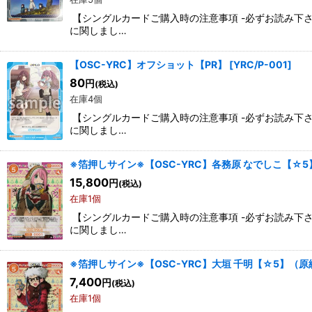
【シングルカードご購入時の注意事項 -必ずお読み下
に関しまし…
【OSC-YRC】オフショット【PR】
[
YRC/P-001
]
80
円
(税込)
在庫4個
【シングルカードご購入時の注意事項 -必ずお読み下
に関しまし…
※箔押しサイン※【OSC-YRC】各務原 なでしこ【☆
15,800
円
(税込)
在庫1個
【シングルカードご購入時の注意事項 -必ずお読み下
に関しまし…
※箔押しサイン※【OSC-YRC】大垣 千明【☆5】（原
7,400
円
(税込)
在庫1個