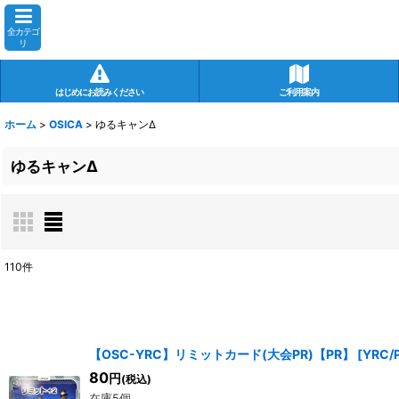
全カテゴ
リ
はじめにお読みください
ご利用案内
ホーム
>
OSICA
>
ゆるキャンΔ
ゆるキャンΔ
110
件
表示数
:
在庫あり
【OSC-YRC】リミットカード(大会PR)【PR】
[
YRC/
並び順
:
80
円
(税込)
在庫5個