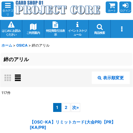
全カテゴ
カート
ログイン
リ
はじめにお読み
特定商取引法表
イベントスケジ
ご利用案内
商品検索
ください
示
ュール
ホーム
>
OSICA
>
絆のアリル
絆のアリル
表示順変更
閉じる
117
件
表示数
:
1
2
次
»
在庫あり
【OSC-KA】リミットカード(大会PR)【PR】
[
KA/PR
]
並び順
: