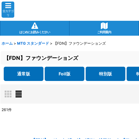
全カテゴ
リ
はじめにお読みください
ご利用案内
ホーム
>
MTG スタンダード
>
【FDN】ファウンデーションズ
【FDN】ファウンデーションズ
通常版
Foil版
特別版
261
件
表示数
:
在庫あり