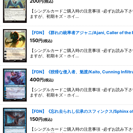
200
円
(税込)
【シングルカードご購入時の注意事項 -必ずお読み下
ますが、初期キズ・ホイ…
【FDN】《群れの統率者アジャニ/Ajani, Caller of the
150
円
(税込)
【シングルカードご購入時の注意事項 -必ずお読み下
ますが、初期キズ・ホイ…
【FDN】《狡猾な侵入者、魁渡/Kaito, Cunning Infilt
400
円
(税込)
【シングルカードご購入時の注意事項 -必ずお読み下
ますが、初期キズ・ホイ…
【FDN】《忘れ去られし伝承のスフィンクス/Sphinx of Fo
150
円
(税込)
【シングルカードご購入時の注意事項 -必ずお読み下