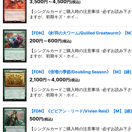
3,500
～4,500
円
円
(税込)
【シングルカードご購入時の注意事項 -必ずお読み下
ますが、初期キズ・ホイ…
【FDN】《針羽の大ワーム/Quilled Greatwurm》【M
200
～600
円
円
(税込)
【シングルカードご購入時の注意事項 -必ずお読み下
ますが、初期キズ・ホイ…
【FDN】《倍増の季節/Doubling Season》【M】
[
緑
]
2,100
～4,000
円
円
(税込)
【シングルカードご購入時の注意事項 -必ずお読み下
ますが、初期キズ・ホイ…
【FDN】《ビビアン・リード/Vivien Reid》【M】
[
緑
]
500
円
(税込)
【シングルカードご購入時の注意事項 -必ずお読み下