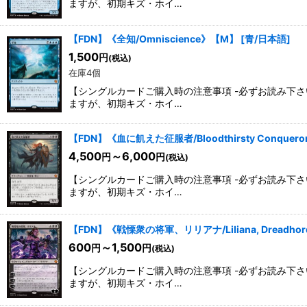
ますが、初期キズ・ホイ…
【FDN】《全知/Omniscience》【M】
[
青/日本語
]
1,500
円
(税込)
在庫4個
【シングルカードご購入時の注意事項 -必ずお読み下
ますが、初期キズ・ホイ…
【FDN】《血に飢えた征服者/Bloodthirsty Conquer
4,500
～6,000
円
円
(税込)
【シングルカードご購入時の注意事項 -必ずお読み下
ますが、初期キズ・ホイ…
【FDN】《戦慄衆の将軍、リリアナ/Liliana, Dreadhor
600
～1,500
円
円
(税込)
【シングルカードご購入時の注意事項 -必ずお読み下
ますが、初期キズ・ホイ…