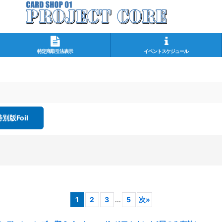
特定商取引法表示
イベントスケジュール
特別版Foil
1
2
3
...
5
次
»