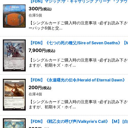
【FDN】マジック:ザ・ギャザリング アリーナ 『ファ
並び順
:
300
円
(税込)
在庫5個
【シングルカードご購入時の注意事項 -必ずお読み下さ
ーパック6個と交…
【FDN】《七つの死の種父/Sire of Seven Deaths》
7,900
円
(税込)
【シングルカードご購入時の注意事項 -必ずお読み下
ますが、初期キズ・ホイ…
【FDN】《永遠曙光の伝令/Herald of Eternal Dawn
200
円
(税込)
在庫4個
【シングルカードご購入時の注意事項 -必ずお読み下
ますが、初期キズ・ホイ…
【FDN】《戦乙女の呼び声/Valkyrie's Call》【M】
[
白