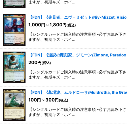
ますが、初期キズ・ホイ…
【FDN】《先見者、ニヴ＝ミゼット/Niv-Mizzet, Visi
1,000
～1,800
円
円
(税込)
【シングルカードご購入時の注意事項 -必ずお読み下
ますが、初期キズ・ホイ…
【FDN】《逆説の彫刻家、ジモーン/Zimone, Paradox 
200
円
(税込)
【シングルカードご購入時の注意事項 -必ずお読み下
ますが、初期キズ・ホイ…
【FDN】《墓場波、ムルドローサ/Muldrotha, the Gra
100
～300
円
円
(税込)
【シングルカードご購入時の注意事項 -必ずお読み下
ますが、初期キズ・ホイ…