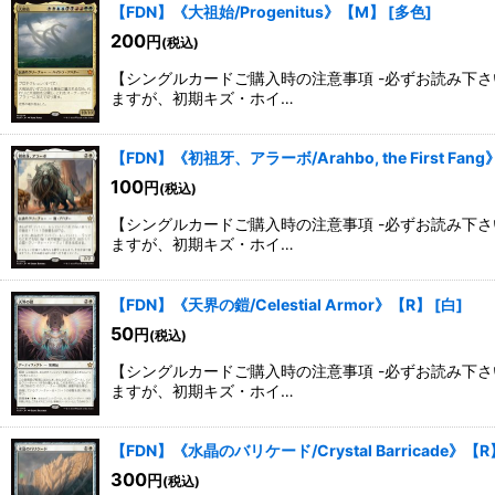
【FDN】《大祖始/Progenitus》【M】
[
多色
]
200
円
(税込)
【シングルカードご購入時の注意事項 -必ずお読み下
ますが、初期キズ・ホイ…
【FDN】《初祖牙、アラーボ/Arahbo, the First Fan
100
円
(税込)
【シングルカードご購入時の注意事項 -必ずお読み下
ますが、初期キズ・ホイ…
【FDN】《天界の鎧/Celestial Armor》【R】
[
白
]
50
円
(税込)
【シングルカードご購入時の注意事項 -必ずお読み下
ますが、初期キズ・ホイ…
【FDN】《水晶のバリケード/Crystal Barricade》【R
300
円
(税込)