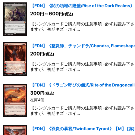
【FDN】《闇の領域の隆盛/Rise of the Dark Realm
200
～600
円
円
(税込)
【シングルカードご購入時の注意事項 -必ずお読み下
ますが、初期キズ・ホイ…
【FDN】《整炎師、チャンドラ/Chandra, Flamesha
200
円
(税込)
【シングルカードご購入時の注意事項 -必ずお読み下
ますが、初期キズ・ホイ…
【FDN】《ドラゴン呼びの儀式/Rite of the Dragonca
300
円
(税込)
在庫4個
【シングルカードご購入時の注意事項 -必ずお読み下
ますが、初期キズ・ホイ…
【FDN】《双炎の暴君/Twinflame Tyrant》【M】
[
赤
]