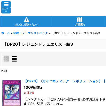
全カテゴ
リ
はじめにお読みください
ご利用案内
ホーム
>
遊戯王 デュエリストパック
>
【DP20】レジェンドデュエリスト編3
【DP20】レジェンドデュエリスト編3
23
件
表示数
:
【DP20】《サイバネティック・レボリューション》
100
円
(税込)
在庫あり
在庫1個
【シングルカードご購入時の注意事項 -必ずお読み下
並び順
:
ますが、初期キズ・ホイ…