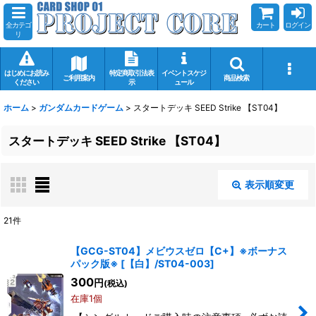
全カテゴ
カート
ログイン
リ
はじめにお読み
特定商取引法表
イベントスケジ
ご利用案内
商品検索
ください
示
ュール
ホーム
>
ガンダムカードゲーム
>
スタートデッキ SEED Strike 【ST04】
スタートデッキ SEED Strike 【ST04】
表示順変更
閉じる
21
件
表示数
:
【GCG-ST04】メビウスゼロ【C+】※ボーナス
パック版※
[
【白】/ST04-003
]
在庫あり
300
円
(税込)
在庫1個
並び順
: