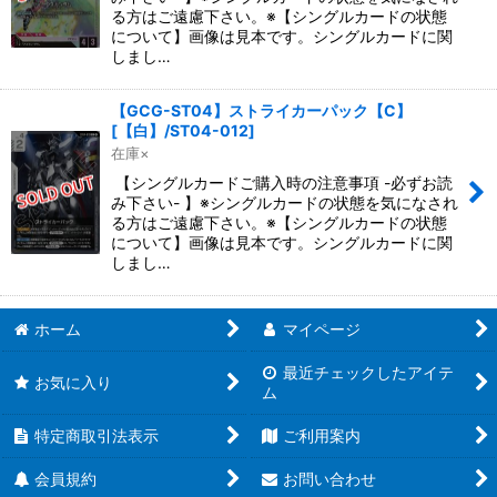
る方はご遠慮下さい。※【シングルカードの状態
について】画像は見本です。シングルカードに関
しまし…
【GCG-ST04】ストライカーパック【C】
[
【白】/ST04-012
]
在庫×
【シングルカードご購入時の注意事項 -必ずお読
み下さい- 】※シングルカードの状態を気になされ
る方はご遠慮下さい。※【シングルカードの状態
について】画像は見本です。シングルカードに関
しまし…
ホーム
マイページ
最近チェックしたアイテ
お気に入り
ム
特定商取引法表示
ご利用案内
会員規約
お問い合わせ