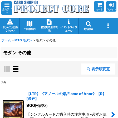
全カテゴ
カート
ログイン
リ
はじめにお読み
特定商取引法表
イベントスケジ
ご利用案内
商品検索
ください
示
ュール
ホーム
>
MTG モダン
>
モダン その他
モダン その他
表示順変更
閉じる
7
件
表示数
:
【LTR】《アノールの焔/Flame of Anor》【R】
[
多色
]
在庫あり
900
円
(税込)
並び順
:
【シングルカードご購入時の注意事項 -必ずお読