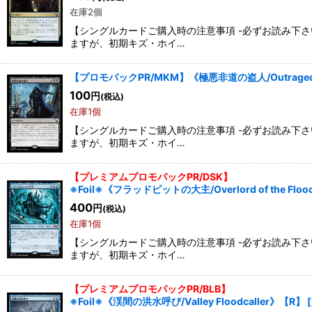
在庫2個
【シングルカードご購入時の注意事項 -必ずお読み下
ますが、初期キズ・ホイ…
【プロモパックPR/MKM】《極悪非道の盗人/Outrageou
100
円
(税込)
在庫1個
【シングルカードご購入時の注意事項 -必ずお読み下
ますが、初期キズ・ホイ…
【プレミアムプロモパックPR/DSK】
※Foil※《フラッドピットの大主/Overlord of the Flo
400
円
(税込)
在庫1個
【シングルカードご購入時の注意事項 -必ずお読み下
ますが、初期キズ・ホイ…
【プレミアムプロモパックPR/BLB】
※Foil※《渓間の洪水呼び/Valley Floodcaller》【R】
[