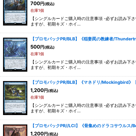
700
円
(税込)
在庫1個
【シングルカードご購入時の注意事項 -必ずお読み下
ますが、初期キズ・ホイ…
【プロモパックPR/BLB】《稲妻罠の教練者/Thundertrap
500
円
(税込)
在庫1個
【シングルカードご購入時の注意事項 -必ずお読み下
ますが、初期キズ・ホイ…
【プロモパックPR/BLB】《マネドリ/Mockingbird》
1,200
円
(税込)
在庫1個
【シングルカードご購入時の注意事項 -必ずお読み下
ますが、初期キズ・ホイ…
【プロモパックPR//LCI】《骨集めのドラコサウルス/Bone
1,200
円
(税込)