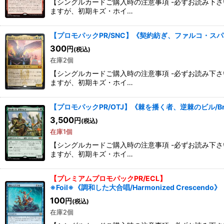
【シングルカードご購入時の注意事項 -必ずお読み下
ますが、初期キズ・ホイ…
【プロモパックPR/SNC】《契約紡ぎ、ファルコ・スパーラ/Fa
300
円
(税込)
在庫2個
【シングルカードご購入時の注意事項 -必ずお読み下
ますが、初期キズ・ホイ…
【プロモパックPR/OTJ】《棘を播く者、逆棘のビル/Bristly 
3,500
円
(税込)
在庫1個
【シングルカードご購入時の注意事項 -必ずお読み下
ますが、初期キズ・ホイ…
【プレミアムプロモパックPR/ECL】
※Foil※《調和した大合唱/Harmonized Crescendo
100
円
(税込)
在庫2個