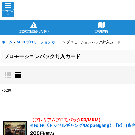
全カテゴ
リ
はじめにお読みください
ご利用案内
ホーム
>
MTG プロモーションカード
>
プロモーションパック封入カード
プロモーションパック封入カード
752
件
表示数
:
在庫あり
【プレミアムプロモパックPR/MKM】
※Foil※《ドッペルギャング/Doppelgang》【R】
[
多色
並び順
:
200
円
(税込)