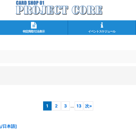
特定商取引法表示
イベントスケジュール
1
2
3
...
13
次
»
/日本語
]