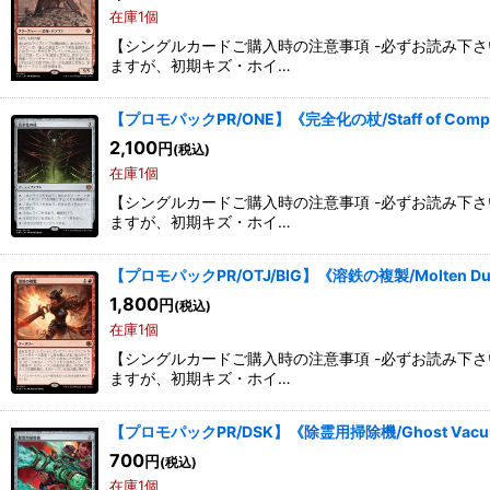
在庫1個
【シングルカードご購入時の注意事項 -必ずお読み下
ますが、初期キズ・ホイ…
【プロモパックPR/ONE】《完全化の杖/Staff of Comp
2,100
円
(税込)
在庫1個
【シングルカードご購入時の注意事項 -必ずお読み下
ますが、初期キズ・ホイ…
【プロモパックPR/OTJ/BIG】《溶鉄の複製/Molten Dup
1,800
円
(税込)
在庫1個
【シングルカードご購入時の注意事項 -必ずお読み下
ますが、初期キズ・ホイ…
【プロモパックPR/DSK】《除霊用掃除機/Ghost Vac
700
円
(税込)
在庫1個