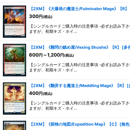
【2XM】《大爆発の魔道士/Fulminator Mage》【R】
300
円
(税込)
【シングルカードご購入時の注意事項 -必ずお読み下
ますが、初期キズ・ホイ…
【2XM】《難問の鎮め屋/Vexing Shushe》【R】
[
多
600
～1,200
円
円
(税込)
【シングルカードご購入時の注意事項 -必ずお読み下
ますが、初期キズ・ホイ…
【2XM】《翻弄する魔道士/Meddling Mage》【R】
[
400
円
(税込)
【シングルカードご購入時の注意事項 -必ずお読み下
ますが、初期キズ・ホイ…
【2XM】《探検の地図/Expedition Map》【C】
[
無色