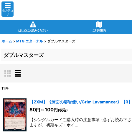
全カテゴ
リ
はじめにお読みください
ご利用案内
ホーム
>
MTG エターナル
>
ダブルマスターズ
ダブルマスターズ
11
件
表示数
:
【2XM】《渋面の溶岩使い/Grim Lavamancer》【R
80
～100
円
円
(税込)
在庫あり
【シングルカードご購入時の注意事項 -必ずお読み下
並び順
:
ますが、初期キズ・ホイ…