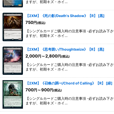
ますが、初期キズ・ホイ…
【2XM】《死の影/Death's Shadow》【R】
[
黒
]
750
円
(税込)
【シングルカードご購入時の注意事項 -必ずお読み下
ますが、初期キズ・ホイ…
【2XM】《思考囲い/Thoughtseize》【R】
[
黒
]
2,000
～2,800
円
円
(税込)
【シングルカードご購入時の注意事項 -必ずお読み下
ますが、初期キズ・ホイ…
【2XM】《召喚の調べ/Chord of Calling》【R】
[
緑
]
700
～900
円
円
(税込)
【シングルカードご購入時の注意事項 -必ずお読み下
ますが、初期キズ・ホイ…