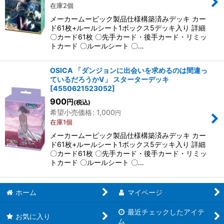
在庫2個
メーカームービック製品仕様構築済みデッキ カー
絞り込む
ド61枚+ルールシート1ボックス5デッキ入り 詳細
〇カード61枚 〇先手カード・後手カード・リミッ
トカード 〇ルールシート 〇…
OSICA 「ダンジョンに出会いを求めるのは間違っ
ているだろうかV」 スターターデッキ
[
4550621523052
]
900
円
(税込)
希望小売価格
:
1,000
円
在庫1個
メーカームービック製品仕様構築済みデッキ カー
ド61枚+ルールシート1ボックス5デッキ入り 詳細
〇カード61枚 〇先手カード・後手カード・リミッ
トカード 〇ルールシート 〇…
ホーム
マイページ
最近チェックしたアイテ
お気に入り
ム