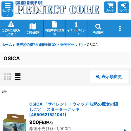
全カテゴ
カート
ログイン
リ
はじめにお読み
特定商取引法表
イベントスケジ
ご利用案内
商品検索
ください
示
ュール
ホーム
>
発売済み商品(未開封BOX・未開封セット)
>
OSICA
OSICA
表示順変更
閉じる
2
件
表示数
:
OSICA 「サイレント・ウィッチ 沈黙の魔女の隠
しごと」 スターターデッキ
在庫あり
[
4550621521041
]
900
円
(税込)
並び順
:
希望小売価格
:
1,000
円