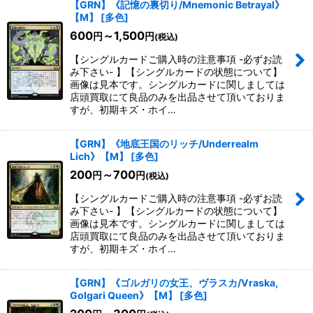
【GRN】《記憶の裏切り/Mnemonic Betrayal》
【M】
[
多色
]
600
～1,500
円
円
(税込)
【シングルカードご購入時の注意事項 -必ずお読
み下さい- 】【シングルカードの状態について】
画像は見本です。シングルカードに関しましては
店頭買取にて良品のみを出品させて頂いておりま
すが、初期キズ・ホイ…
【GRN】《地底王国のリッチ/Underrealm
Lich》【M】
[
多色
]
200
～700
円
円
(税込)
【シングルカードご購入時の注意事項 -必ずお読
み下さい- 】【シングルカードの状態について】
画像は見本です。シングルカードに関しましては
店頭買取にて良品のみを出品させて頂いておりま
すが、初期キズ・ホイ…
【GRN】《ゴルガリの女王、ヴラスカ/Vraska,
Golgari Queen》【M】
[
多色
]