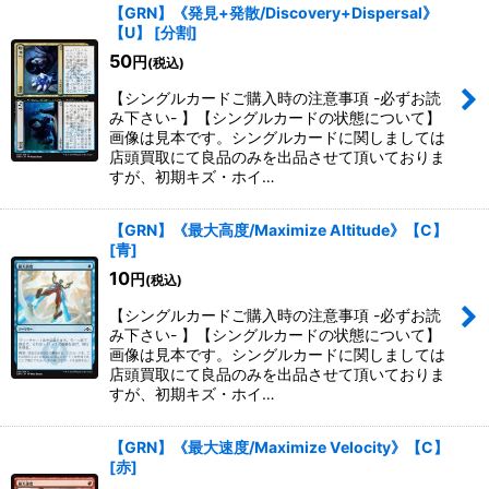
【GRN】《発見+発散/Discovery+Dispersal》
【U】
[
分割
]
50
円
(税込)
【シングルカードご購入時の注意事項 -必ずお読
み下さい- 】【シングルカードの状態について】
画像は見本です。シングルカードに関しましては
店頭買取にて良品のみを出品させて頂いておりま
すが、初期キズ・ホイ…
【GRN】《最大高度/Maximize Altitude》【C】
[
青
]
10
円
(税込)
【シングルカードご購入時の注意事項 -必ずお読
み下さい- 】【シングルカードの状態について】
画像は見本です。シングルカードに関しましては
店頭買取にて良品のみを出品させて頂いておりま
すが、初期キズ・ホイ…
【GRN】《最大速度/Maximize Velocity》【C】
[
赤
]