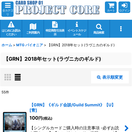
全カテゴ
カート
ログイン
リ
はじめにお読み
特定商取引法表
イベントスケジ
ご利用案内
商品検索
ください
示
ュール
ホーム
>
MTG パイオニア
>
【GRN】2018年セット(ラヴニカのギルド)
【GRN】2018年セット(ラヴニカのギルド)
表示順変更
閉じる
55
件
表示数
:
【GRN】《ギルド会談/Guild Summit》【U】
[
青
]
在庫あり
100
円
(税込)
並び順
:
【シングルカードご購入時の注意事項 -必ずお読