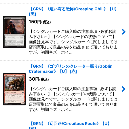
【GRN】《這い寄る恐怖/Creeping Chill》【U】
[
黒
]
150
円
(税込)
【シングルカードご購入時の注意事項 -必ずお読
み下さい- 】【シングルカードの状態について】
画像は見本です。シングルカードに関しましては
店頭買取にて良品のみを出品させて頂いておりま
すが、初期キズ・ホイ…
【GRN】《ゴブリンのクレーター掘り/Goblin
Cratermaker》【U】
[
赤
]
30
円
(税込)
【シングルカードご購入時の注意事項 -必ずお読
み下さい- 】【シングルカードの状態について】
画像は見本です。シングルカードに関しましては
店頭買取にて良品のみを出品させて頂いておりま
すが、初期キズ・ホイ…
【GRN】《迂回路/Circuitous Route》【U】
[
緑
]