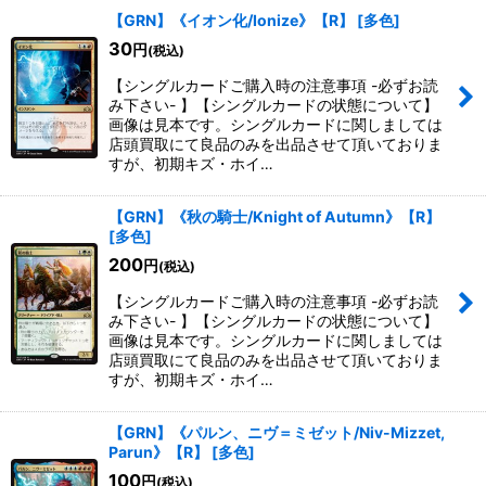
【GRN】《イオン化/Ionize》【R】
[
多色
]
30
円
(税込)
【シングルカードご購入時の注意事項 -必ずお読
み下さい- 】【シングルカードの状態について】
画像は見本です。シングルカードに関しましては
店頭買取にて良品のみを出品させて頂いておりま
すが、初期キズ・ホイ…
【GRN】《秋の騎士/Knight of Autumn》【R】
[
多色
]
200
円
(税込)
【シングルカードご購入時の注意事項 -必ずお読
み下さい- 】【シングルカードの状態について】
画像は見本です。シングルカードに関しましては
店頭買取にて良品のみを出品させて頂いておりま
すが、初期キズ・ホイ…
【GRN】《パルン、ニヴ＝ミゼット/Niv-Mizzet,
Parun》【R】
[
多色
]
100
円
(税込)