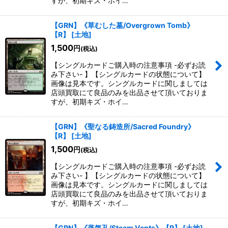
すが、初期キズ・ホイ…
【GRN】《草むした墓/Overgrown Tomb》
【R】
[
土地
]
1,500
円
(税込)
【シングルカードご購入時の注意事項 -必ずお読
み下さい- 】【シングルカードの状態について】
画像は見本です。シングルカードに関しましては
店頭買取にて良品のみを出品させて頂いておりま
すが、初期キズ・ホイ…
【GRN】《聖なる鋳造所/Sacred Foundry》
【R】
[
土地
]
1,500
円
(税込)
【シングルカードご購入時の注意事項 -必ずお読
み下さい- 】【シングルカードの状態について】
画像は見本です。シングルカードに関しましては
店頭買取にて良品のみを出品させて頂いておりま
すが、初期キズ・ホイ…
【GRN】《蒸気孔/Steam Vents》【R】
[
土地
]