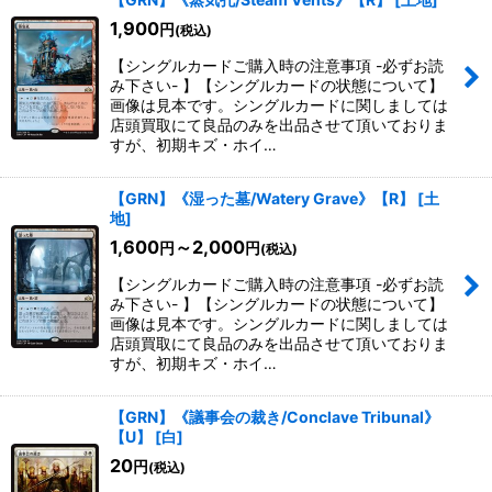
1,900
円
(税込)
【シングルカードご購入時の注意事項 -必ずお読
み下さい- 】【シングルカードの状態について】
画像は見本です。シングルカードに関しましては
店頭買取にて良品のみを出品させて頂いておりま
すが、初期キズ・ホイ…
【GRN】《湿った墓/Watery Grave》【R】
[
土
地
]
1,600
～2,000
円
円
(税込)
【シングルカードご購入時の注意事項 -必ずお読
み下さい- 】【シングルカードの状態について】
画像は見本です。シングルカードに関しましては
店頭買取にて良品のみを出品させて頂いておりま
すが、初期キズ・ホイ…
【GRN】《議事会の裁き/Conclave Tribunal》
【U】
[
白
]
20
円
(税込)