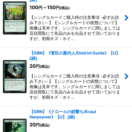
100
～150
円
円
(税込)
【シングルカードご購入時の注意事項 -必ずお読
み下さい- 】【シングルカードの状態について】
画像は見本です。シングルカードに関しましては
店頭買取にて良品のみを出品させて頂いておりま
すが、初期キズ・ホイ…
【GRN】《管区の案内人/District Guide》【U】
[
緑
]
20
円
(税込)
【シングルカードご購入時の注意事項 -必ずお読
み下さい- 】【シングルカードの状態について】
画像は見本です。シングルカードに関しましては
店頭買取にて良品のみを出品させて頂いておりま
すが、初期キズ・ホイ…
【GRN】《クロールの銛撃ち/Kraul
Harpooner》【U】
[
緑
]
20
円
(税込)