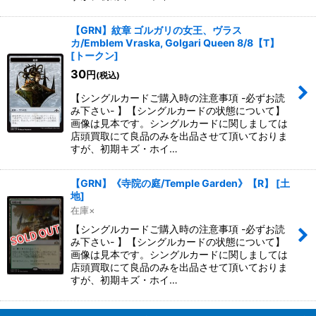
【GRN】紋章 ゴルガリの女王、ヴラス
カ/Emblem Vraska, Golgari Queen 8/8【T】
[
トークン
]
30
円
(税込)
【シングルカードご購入時の注意事項 -必ずお読
み下さい- 】【シングルカードの状態について】
画像は見本です。シングルカードに関しましては
店頭買取にて良品のみを出品させて頂いておりま
すが、初期キズ・ホイ…
【GRN】《寺院の庭/Temple Garden》【R】
[
土
地
]
在庫×
【シングルカードご購入時の注意事項 -必ずお読
み下さい- 】【シングルカードの状態について】
画像は見本です。シングルカードに関しましては
店頭買取にて良品のみを出品させて頂いておりま
すが、初期キズ・ホイ…