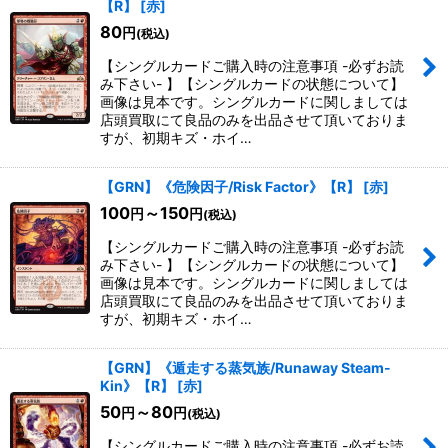
【R】
[
赤
]
80
円
(税込)
【シングルカードご購入時の注意事項 -必ずお読
み下さい- 】【シングルカードの状態について】
画像は見本です。シングルカードに関しましては
店頭買取にて良品のみを出品させて頂いておりま
すが、初期キズ・ホイ…
【GRN】《危険因子/Risk Factor》【R】
[
赤
]
100
～150
円
円
(税込)
【シングルカードご購入時の注意事項 -必ずお読
み下さい- 】【シングルカードの状態について】
画像は見本です。シングルカードに関しましては
店頭買取にて良品のみを出品させて頂いておりま
すが、初期キズ・ホイ…
【GRN】《遁走する蒸気族/Runaway Steam-
Kin》【R】
[
赤
]
50
～80
円
円
(税込)
【シングルカードご購入時の注意事項 -必ずお読