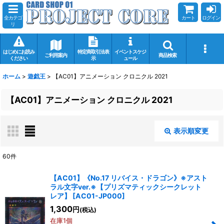
全カテゴ
カート
ログイン
リ
はじめにお読み
特定商取引法表
イベントスケジ
ご利用案内
商品検索
ください
示
ュール
ホーム
>
遊戯王
>
【AC01】アニメーション クロニクル 2021
【AC01】アニメーション クロニクル 2021
表示順変更
閉じる
60
件
表示数
:
【AC01】《No.17 リバイス・ドラゴン》※アスト
ラル文字ver.※【プリズマティックシークレット
在庫あり
レア】
[
AC01-JP000
]
1,300
円
(税込)
並び順
:
在庫1個