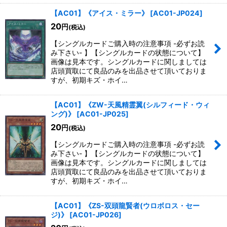
【AC01】《アイス・ミラー》
[
AC01-JP024
]
20
円
(税込)
【シングルカードご購入時の注意事項 -必ずお読
み下さい- 】【シングルカードの状態について】
画像は見本です。シングルカードに関しましては
店頭買取にて良品のみを出品させて頂いておりま
すが、初期キズ・ホイ…
【AC01】《ZW-天風精霊翼(シルフィード・ウィ
ング)》
[
AC01-JP025
]
20
円
(税込)
【シングルカードご購入時の注意事項 -必ずお読
み下さい- 】【シングルカードの状態について】
画像は見本です。シングルカードに関しましては
店頭買取にて良品のみを出品させて頂いておりま
すが、初期キズ・ホイ…
【AC01】《ZS-双頭龍賢者(ウロボロス・セー
ジ)》
[
AC01-JP026
]