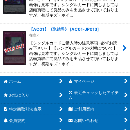
画像は見本です。シングルカードに関しましては
店頭買取にて良品のみを出品させて頂いておりま
すが、初期キズ・ホイ…
【AC01】《氷結界》
[
AC01-JP013
]
在庫×
【シングルカードご購入時の注意事項 -必ずお読
み下さい- 】【シングルカードの状態について】
画像は見本です。シングルカードに関しましては
店頭買取にて良品のみを出品させて頂いておりま
すが、初期キズ・ホイ…
ホーム
マイページ
最近チェックしたアイテ
お気に入り
ム
特定商取引法表示
ご利用案内
会員規約
お問い合わせ