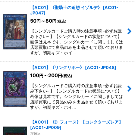
【AC01】《聖騎士の追想 イゾルデ》
[
AC01-
JP047
]
50
～80
円
円
(税込)
【シングルカードご購入時の注意事項 -必ずお読
み下さい- 】【シングルカードの状態について】
画像は見本です。シングルカードに関しましては
店頭買取にて良品のみを出品させて頂いておりま
すが、初期キズ・ホイ…
【AC01】《リングリボー》
[
AC01-JP048
]
100
～200
円
円
(税込)
【シングルカードご購入時の注意事項 -必ずお読
み下さい- 】【シングルカードの状態について】
画像は見本です。シングルカードに関しましては
店頭買取にて良品のみを出品させて頂いておりま
すが、初期キズ・ホイ…
【AC01】《D-フォース》【コレクターズレア】
[
AC01-JP009
]
在庫×