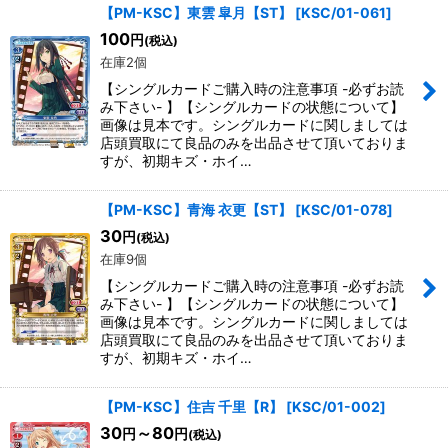
【PM-KSC】東雲 皐月【ST】
[
KSC/01-061
]
100
円
(税込)
在庫2個
【シングルカードご購入時の注意事項 -必ずお読
み下さい- 】【シングルカードの状態について】
画像は見本です。シングルカードに関しましては
店頭買取にて良品のみを出品させて頂いておりま
すが、初期キズ・ホイ…
【PM-KSC】青海 衣更【ST】
[
KSC/01-078
]
30
円
(税込)
在庫9個
【シングルカードご購入時の注意事項 -必ずお読
み下さい- 】【シングルカードの状態について】
画像は見本です。シングルカードに関しましては
店頭買取にて良品のみを出品させて頂いておりま
すが、初期キズ・ホイ…
【PM-KSC】住吉 千里【R】
[
KSC/01-002
]
30
～80
円
円
(税込)