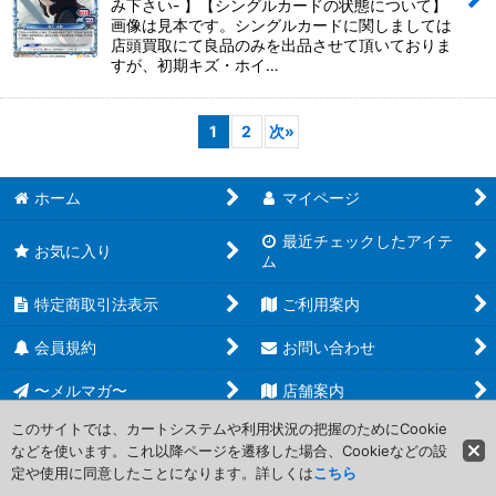
み下さい- 】【シングルカードの状態について】
画像は見本です。シングルカードに関しましては
店頭買取にて良品のみを出品させて頂いておりま
すが、初期キズ・ホイ…
1
2
次
»
ホーム
マイページ
最近チェックしたアイテ
お気に入り
ム
特定商取引法表示
ご利用案内
会員規約
お問い合わせ
〜メルマガ〜
店舗案内
このサイトでは、カートシステムや利用状況の把握のためにCookie
などを使います。これ以降ページを遷移した場合、Cookieなどの設
Copyright (C) 2006-2017 PROJECT CORE Corporation. All Rights
定や使用に同意したことになります。詳しくは
こちら
Reserved.