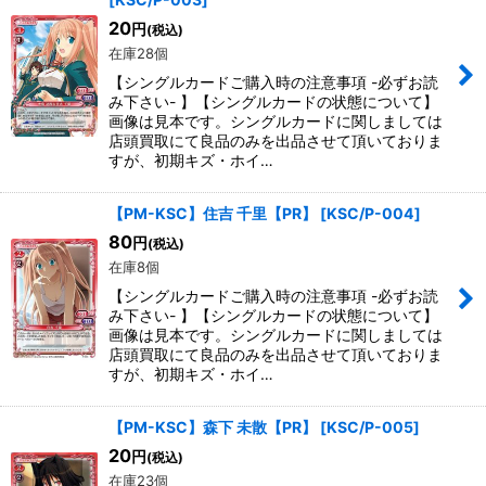
並び順
:
20
円
(税込)
在庫28個
絞り込む
【シングルカードご購入時の注意事項 -必ずお読
み下さい- 】【シングルカードの状態について】
画像は見本です。シングルカードに関しましては
店頭買取にて良品のみを出品させて頂いておりま
すが、初期キズ・ホイ…
【PM-KSC】住吉 千里【PR】
[
KSC/P-004
]
80
円
(税込)
在庫8個
【シングルカードご購入時の注意事項 -必ずお読
み下さい- 】【シングルカードの状態について】
画像は見本です。シングルカードに関しましては
店頭買取にて良品のみを出品させて頂いておりま
すが、初期キズ・ホイ…
【PM-KSC】森下 未散【PR】
[
KSC/P-005
]
20
円
(税込)
在庫23個