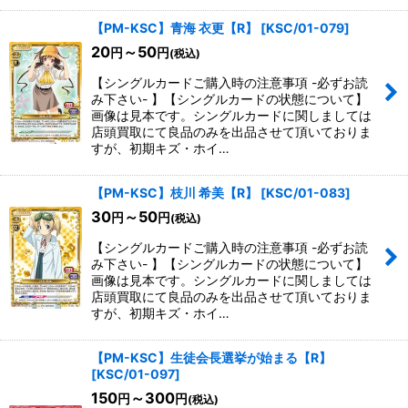
【PM-KSC】青海 衣更【R】
[
KSC/01-079
]
20
～50
円
円
(税込)
【シングルカードご購入時の注意事項 -必ずお読
み下さい- 】【シングルカードの状態について】
画像は見本です。シングルカードに関しましては
店頭買取にて良品のみを出品させて頂いておりま
すが、初期キズ・ホイ…
【PM-KSC】枝川 希美【R】
[
KSC/01-083
]
30
～50
円
円
(税込)
【シングルカードご購入時の注意事項 -必ずお読
み下さい- 】【シングルカードの状態について】
画像は見本です。シングルカードに関しましては
店頭買取にて良品のみを出品させて頂いておりま
すが、初期キズ・ホイ…
【PM-KSC】生徒会長選挙が始まる【R】
[
KSC/01-097
]
150
～300
円
円
(税込)