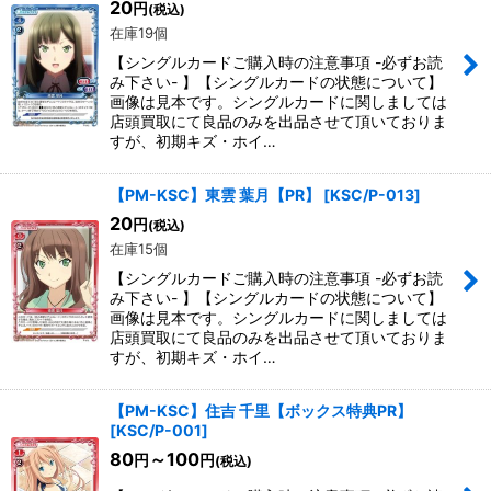
20
円
(税込)
在庫19個
【シングルカードご購入時の注意事項 -必ずお読
み下さい- 】【シングルカードの状態について】
画像は見本です。シングルカードに関しましては
店頭買取にて良品のみを出品させて頂いておりま
すが、初期キズ・ホイ…
【PM-KSC】東雲 葉月【PR】
[
KSC/P-013
]
20
円
(税込)
在庫15個
【シングルカードご購入時の注意事項 -必ずお読
み下さい- 】【シングルカードの状態について】
画像は見本です。シングルカードに関しましては
店頭買取にて良品のみを出品させて頂いておりま
すが、初期キズ・ホイ…
【PM-KSC】住吉 千里【ボックス特典PR】
[
KSC/P-001
]
80
～100
円
円
(税込)