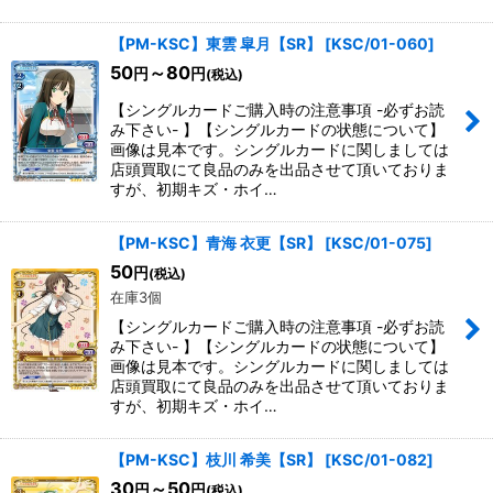
【PM-KSC】東雲 皐月【SR】
[
KSC/01-060
]
50
～80
円
円
(税込)
【シングルカードご購入時の注意事項 -必ずお読
み下さい- 】【シングルカードの状態について】
画像は見本です。シングルカードに関しましては
店頭買取にて良品のみを出品させて頂いておりま
すが、初期キズ・ホイ…
【PM-KSC】青海 衣更【SR】
[
KSC/01-075
]
50
円
(税込)
在庫3個
【シングルカードご購入時の注意事項 -必ずお読
み下さい- 】【シングルカードの状態について】
画像は見本です。シングルカードに関しましては
店頭買取にて良品のみを出品させて頂いておりま
すが、初期キズ・ホイ…
【PM-KSC】枝川 希美【SR】
[
KSC/01-082
]
30
～50
円
円
(税込)