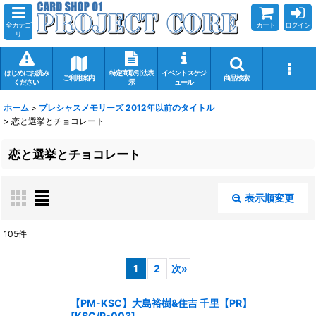
全カテゴ
カート
ログイン
リ
はじめにお読み
特定商取引法表
イベントスケジ
ご利用案内
商品検索
ください
示
ュール
ホーム
>
プレシャスメモリーズ 2012年以前のタイトル
>
恋と選挙とチョコレート
恋と選挙とチョコレート
表示順変更
閉じる
105
件
表示数
:
1
2
次
»
在庫あり
【PM-KSC】大島裕樹&住吉 千里【PR】
[
KSC/P-003
]