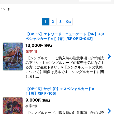
153
件
表示数
:
1
2
3
次
»
在庫あり
【OP-15】エドワード・ニューゲート【SR】※ス
ペシャルカード※
[
【青】/SP OP13-042
]
並び順
:
13,000
円
(税込)
在庫1個
絞り込む
【シングルカードご購入時の注意事項 -必ずお読
み下さい- 】※シングルカードの状態を気になされ
る方はご遠慮下さい。※【シングルカードの状態
について】画像は見本です。シングルカードに関
しまし…
【OP-15】サボ【P】※スペシャルカード※
[
【黒】/SP P-105
]
9,000
円
(税込)
在庫2個
【シングルカードご購入時の注意事項 -必ずお読