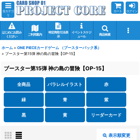
全カテゴ
カート
ログイン
リ
はじめにお読み
特定商取引法表
イベントスケジ
ご利用案内
商品検索
ください
示
ュール
ホーム
>
ONE PIECEカードゲーム （ブースターパック系）
>
ブースター第15弾 神の島の冒険【OP-15】
ブースター第15弾 神の島の冒険【OP-15】
全商品
パラレルイラスト
赤
緑
青
紫
黒
黄
リーダーカード
表示順変更
閉じる