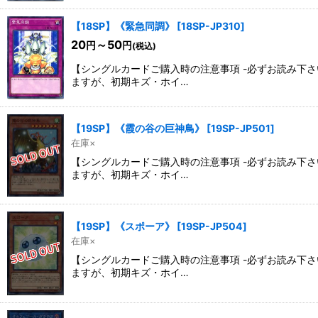
【18SP】《緊急同調》
[
18SP-JP310
]
20
～50
円
円
(税込)
【シングルカードご購入時の注意事項 -必ずお読み下
ますが、初期キズ・ホイ…
【19SP】《霞の谷の巨神鳥》
[
19SP-JP501
]
在庫×
【シングルカードご購入時の注意事項 -必ずお読み下
ますが、初期キズ・ホイ…
【19SP】《スポーア》
[
19SP-JP504
]
在庫×
【シングルカードご購入時の注意事項 -必ずお読み下
ますが、初期キズ・ホイ…