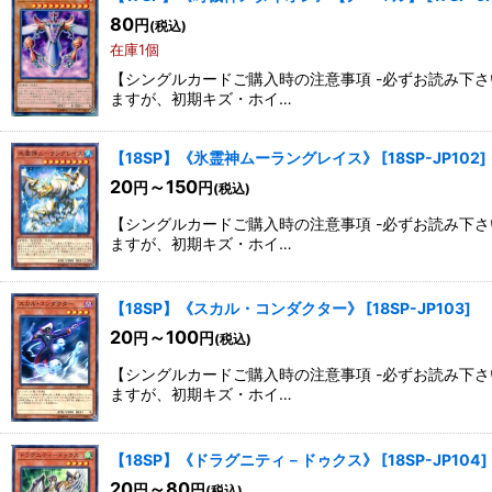
80
円
(税込)
在庫1個
【シングルカードご購入時の注意事項 -必ずお読み下
ますが、初期キズ・ホイ…
【18SP】《氷霊神ムーラングレイス》
[
18SP-JP102
]
20
～150
円
円
(税込)
【シングルカードご購入時の注意事項 -必ずお読み下
ますが、初期キズ・ホイ…
【18SP】《スカル・コンダクター》
[
18SP-JP103
]
20
～100
円
円
(税込)
【シングルカードご購入時の注意事項 -必ずお読み下
ますが、初期キズ・ホイ…
【18SP】《ドラグニティ－ドゥクス》
[
18SP-JP104
]
20
～80
円
円
(税込)