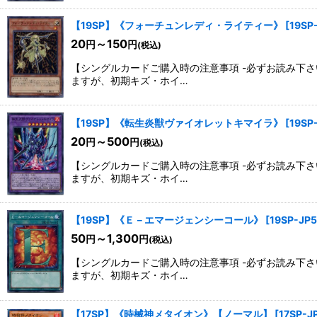
【19SP】《フォーチュンレディ・ライティー》
[
19SP
20
～150
円
円
(税込)
【シングルカードご購入時の注意事項 -必ずお読み下
ますが、初期キズ・ホイ…
【19SP】《転生炎獣ヴァイオレットキマイラ》
[
19SP
20
～500
円
円
(税込)
【シングルカードご購入時の注意事項 -必ずお読み下
ますが、初期キズ・ホイ…
【19SP】《Ｅ－エマージェンシーコール》
[
19SP-JP
50
～1,300
円
円
(税込)
【シングルカードご購入時の注意事項 -必ずお読み下
ますが、初期キズ・ホイ…
【17SP】《時械神メタイオン》【ノーマル】
[
17SP-J