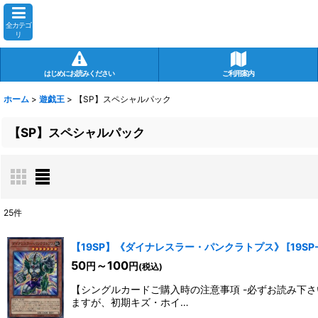
全カテゴ
リ
はじめにお読みください
ご利用案内
ホーム
>
遊戯王
>
【SP】スペシャルパック
【SP】スペシャルパック
25
件
表示数
:
【19SP】《ダイナレスラー・パンクラトプス》
[
19SP
50
～100
在庫あり
円
円
(税込)
【シングルカードご購入時の注意事項 -必ずお読み下
並び順
:
ますが、初期キズ・ホイ…