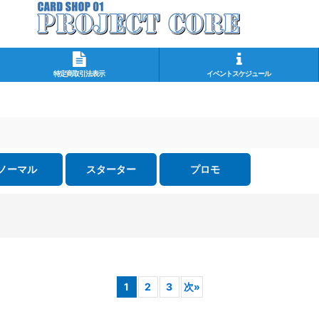
特定商取引法表示
イベントスケジュール
ノーマル
スターター
プロモ
1
2
3
次
»