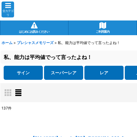
全カテゴ
リ
はじめにお読みください
ご利用案内
ホーム
>
プレシャスメモリーズ
>
私、能力は平均値でって言ったよね！
私、能力は平均値でって言ったよね！
サイン
スーパーレア
レア
137
件
表示数
:
在庫あり