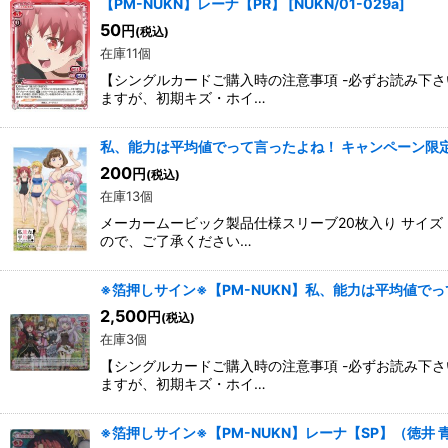
【PM-NUKN】レーナ【PR】
[
NUKN/01-029a
]
並び順
:
50
円
(税込)
在庫11個
【シングルカードご購入時の注意事項 -必ずお読み下
ますが、初期キズ・ホイ…
私、能力は平均値でって言ったよね！ キャンペーン限定
200
円
(税込)
在庫13個
メーカームービック製品仕様スリーブ20枚入り サイズ
ので、ご了承ください…
※箔押しサイン※【PM-NUKN】私、能力は平均値でっ
2,500
円
(税込)
在庫3個
【シングルカードご購入時の注意事項 -必ずお読み下
ますが、初期キズ・ホイ…
※箔押しサイン※【PM-NUKN】レーナ【SP】（徳井 