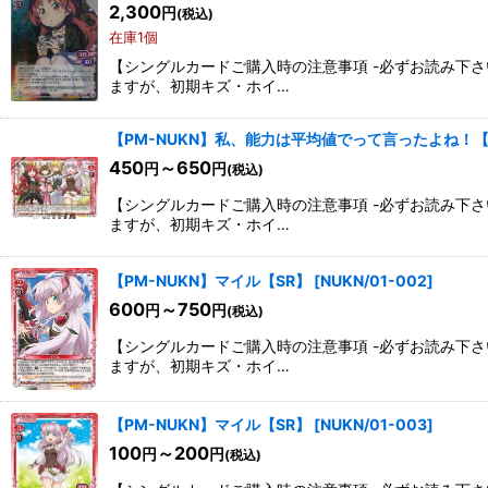
2,300
円
(税込)
在庫1個
【シングルカードご購入時の注意事項 -必ずお読み下
ますが、初期キズ・ホイ…
【PM-NUKN】私、能力は平均値でって言ったよね！【
450
～650
円
円
(税込)
【シングルカードご購入時の注意事項 -必ずお読み下
ますが、初期キズ・ホイ…
【PM-NUKN】マイル【SR】
[
NUKN/01-002
]
600
～750
円
円
(税込)
【シングルカードご購入時の注意事項 -必ずお読み下
ますが、初期キズ・ホイ…
【PM-NUKN】マイル【SR】
[
NUKN/01-003
]
100
～200
円
円
(税込)