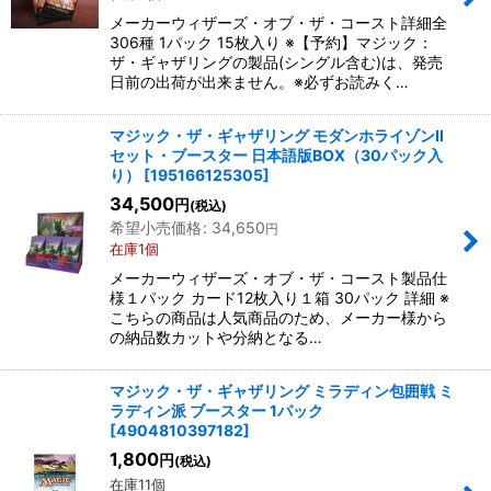
メーカーウィザーズ・オブ・ザ・コースト詳細全
306種 1パック 15枚入り ※【予約】マジック：
ザ・ギャザリングの製品(シングル含む)は、発売
日前の出荷が出来ません。※必ずお読みく…
マジック・ザ・ギャザリング モダンホライゾンII
セット・ブースター 日本語版BOX（30パック入
り）
[
195166125305
]
34,500
円
(税込)
希望小売価格
:
34,650
円
在庫1個
メーカーウィザーズ・オブ・ザ・コースト製品仕
様１パック カード12枚入り１箱 30パック 詳細 ※
こちらの商品は人気商品のため、メーカー様から
の納品数カットや分納となる…
マジック・ザ・ギャザリング ミラディン包囲戦 ミ
ラディン派 ブースター 1パック
[
4904810397182
]
1,800
円
(税込)
在庫11個