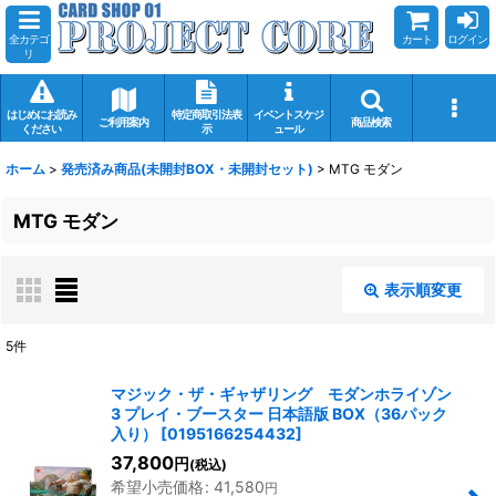
全カテゴ
カート
ログイン
リ
はじめにお読み
特定商取引法表
イベントスケジ
ご利用案内
商品検索
ください
示
ュール
ホーム
>
発売済み商品(未開封BOX・未開封セット)
>
MTG モダン
MTG モダン
表示順変更
閉じる
5
件
表示数
:
マジック・ザ・ギャザリング モダンホライゾン
3 プレイ・ブースター 日本語版 BOX（36パック
在庫あり
入り）
[
0195166254432
]
37,800
円
(税込)
並び順
:
希望小売価格
:
41,580
円