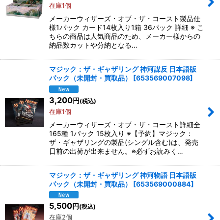
在庫1個
メーカーウィザーズ・オブ・ザ・コースト製品仕
絞り込む
様1パック カード14枚入り1箱 36パック 詳細 ※ こ
ちらの商品は人気商品のため、メーカー様からの
納品数カットや分納となる…
マジック：ザ・ギャザリング 神河謀反 日本語版
パック（未開封・買取品）
[
653569007098
]
3,200
円
(税込)
在庫1個
メーカーウィザーズ・オブ・ザ・コースト詳細全
165種 1パック 15枚入り ※【予約】マジック：
ザ・ギャザリングの製品(シングル含む)は、発売
日前の出荷が出来ません。※必ずお読みく…
マジック：ザ・ギャザリング 神河物語 日本語版
パック（未開封・買取品）
[
653569000884
]
5,500
円
(税込)
在庫2個