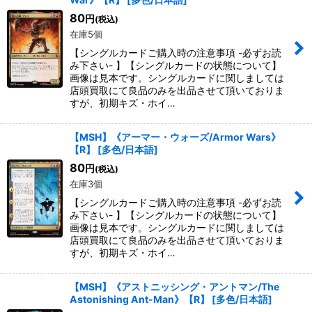
80
円
(税込)
在庫5個
【シングルカードご購入時の注意事項 -必ずお読
み下さい- 】【シングルカードの状態について】
画像は見本です。シングルカードに関しましては
店頭買取にて良品のみを出品させて頂いておりま
すが、初期キズ・ホイ…
【MSH】《アーマー・ウォーズ/Armor Wars》
【R】
[
多色/日本語
]
80
円
(税込)
在庫3個
【シングルカードご購入時の注意事項 -必ずお読
み下さい- 】【シングルカードの状態について】
画像は見本です。シングルカードに関しましては
店頭買取にて良品のみを出品させて頂いておりま
すが、初期キズ・ホイ…
【MSH】《アストニッシング・アントマン/The
Astonishing Ant-Man》【R】
[
多色/日本語
]