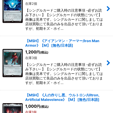
在庫2個
【シングルカードご購入時の注意事項 -必ずお読
み下さい- 】【シングルカードの状態について】
画像は見本です。シングルカードに関しましては
店頭買取にて良品のみを出品させて頂いておりま
すが、初期キズ・ホイ…
【MSH】《アイアンマン・アーマー/Iron Man
Armor》【M】
[
無色/日本語
]
1,200
円
(税込)
在庫3個
【シングルカードご購入時の注意事項 -必ずお読
み下さい- 】【シングルカードの状態について】
画像は見本です。シングルカードに関しましては
店頭買取にて良品のみを出品させて頂いておりま
すが、初期キズ・ホイ…
【MSH】《人の作りし悪、ウルトロン/Ultron,
Artificial Malevolence》【M】
[
無色/日本語
]
1,000
円
(税込)
在庫1個