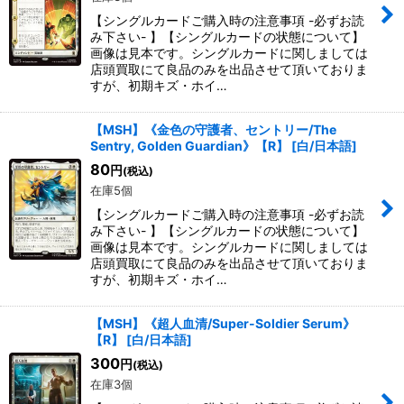
【シングルカードご購入時の注意事項 -必ずお読
み下さい- 】【シングルカードの状態について】
画像は見本です。シングルカードに関しましては
店頭買取にて良品のみを出品させて頂いておりま
すが、初期キズ・ホイ…
【MSH】《金色の守護者、セントリー/The
Sentry, Golden Guardian》【R】
[
白/日本語
]
80
円
(税込)
在庫5個
【シングルカードご購入時の注意事項 -必ずお読
み下さい- 】【シングルカードの状態について】
画像は見本です。シングルカードに関しましては
店頭買取にて良品のみを出品させて頂いておりま
すが、初期キズ・ホイ…
【MSH】《超人血清/Super-Soldier Serum》
【R】
[
白/日本語
]
300
円
(税込)
在庫3個