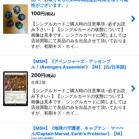
性がございます。）
在庫あり
100
円
(税込)
並び順
:
【シングルカードご購入時の注意事項 -必ずお読
み下さい- 】【シングルカードの状態について】
画像は見本です。シングルカードに関しましては
絞り込む
店頭買取にて良品のみを出品させて頂いておりま
すが、初期キズ・ホイ…
【MSH】《アベンジャーズ・アッセンブ
ル！/Avengers Assemble!》【M】
[
白/日本語
]
200
円
(税込)
在庫2個
【シングルカードご購入時の注意事項 -必ずお読
み下さい- 】【シングルカードの状態について】
画像は見本です。シングルカードに関しましては
店頭買取にて良品のみを出品させて頂いておりま
すが、初期キズ・ホイ…
【MSH】《地球の守護者、キャプテン・マーベ
ル/Captain Marvel, Earth's Protector》【M】