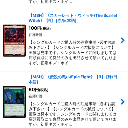
すが、初期キズ・ホイ…
【MSH】《スカーレット・ウィッチ/The Scarlet
Witch》【R】
[
赤/日本語
]
100
円
(税込)
在庫5個
【シングルカードご購入時の注意事項 -必ずお読
み下さい- 】【シングルカードの状態について】
画像は見本です。シングルカードに関しましては
店頭買取にて良品のみを出品させて頂いておりま
すが、初期キズ・ホイ…
【MSH】《伝説の戦い/Epic Fight》【R】
[
緑/日
本語
]
80
円
(税込)
在庫6個
【シングルカードご購入時の注意事項 -必ずお読
み下さい- 】【シングルカードの状態について】
画像は見本です。シングルカードに関しましては
店頭買取にて良品のみを出品させて頂いておりま
すが、初期キズ・ホイ…