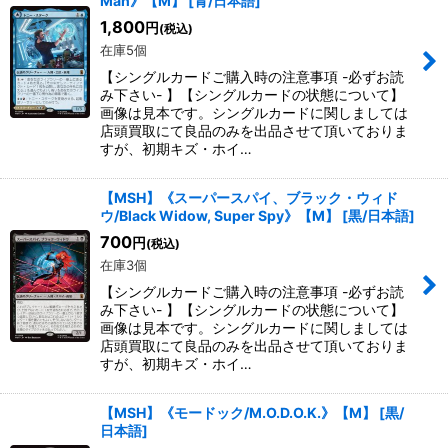
Man》【M】
[
青/日本語
]
1,800
円
(税込)
在庫5個
【シングルカードご購入時の注意事項 -必ずお読
み下さい- 】【シングルカードの状態について】
画像は見本です。シングルカードに関しましては
店頭買取にて良品のみを出品させて頂いておりま
すが、初期キズ・ホイ…
【MSH】《スーパースパイ、ブラック・ウィド
ウ/Black Widow, Super Spy》【M】
[
黒/日本語
]
700
円
(税込)
在庫3個
【シングルカードご購入時の注意事項 -必ずお読
み下さい- 】【シングルカードの状態について】
画像は見本です。シングルカードに関しましては
店頭買取にて良品のみを出品させて頂いておりま
すが、初期キズ・ホイ…
【MSH】《モードック/M.O.D.O.K.》【M】
[
黒/
日本語
]