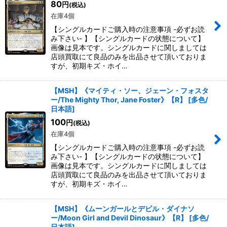
80
円
(税込)
在庫4個
【シングルカードご購入時の注意事項 -必ずお読
み下さい- 】【シングルカードの状態について】
画像は見本です。シングルカードに関しましては
店頭買取にて良品のみを出品させて頂いておりま
すが、初期キズ・ホイ…
【MSH】《マイティ・ソー、ジェーン・フォスタ
ー/The Mighty Thor, Jane Foster》【R】
[
多色/
日本語
]
100
円
(税込)
在庫4個
【シングルカードご購入時の注意事項 -必ずお読
み下さい- 】【シングルカードの状態について】
画像は見本です。シングルカードに関しましては
店頭買取にて良品のみを出品させて頂いておりま
すが、初期キズ・ホイ…
【MSH】《ムーンガールとデビル・ダイナソ
ー/Moon Girl and Devil Dinosaur》【R】
[
多色/
日本語
]