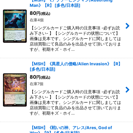
Man》【R】
[
多色/日本語
]
80
円
(税込)
在庫4個
【シングルカードご購入時の注意事項 -必ずお読
み下さい- 】【シングルカードの状態について】
画像は見本です。シングルカードに関しましては
店頭買取にて良品のみを出品させて頂いておりま
すが、初期キズ・ホイ…
【MSH】《異星人の侵略/Alien Invasion》【R】
[
多色/日本語
]
80
円
(税込)
在庫7個
【シングルカードご購入時の注意事項 -必ずお読
み下さい- 】【シングルカードの状態について】
画像は見本です。シングルカードに関しましては
店頭買取にて良品のみを出品させて頂いておりま
すが、初期キズ・ホイ…
【MSH】《戦いの神、アレス/Ares, God of
War》【R】
[
多色/日本語
]