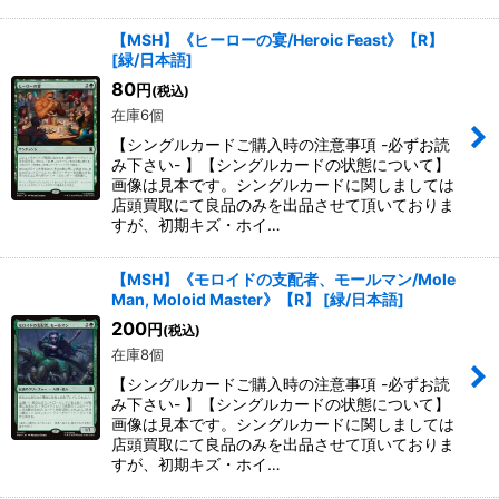
【MSH】《ヒーローの宴/Heroic Feast》【R】
[
緑/日本語
]
80
円
(税込)
在庫6個
【シングルカードご購入時の注意事項 -必ずお読
み下さい- 】【シングルカードの状態について】
画像は見本です。シングルカードに関しましては
店頭買取にて良品のみを出品させて頂いておりま
すが、初期キズ・ホイ…
【MSH】《モロイドの支配者、モールマン/Mole
Man, Moloid Master》【R】
[
緑/日本語
]
200
円
(税込)
在庫8個
【シングルカードご購入時の注意事項 -必ずお読
み下さい- 】【シングルカードの状態について】
画像は見本です。シングルカードに関しましては
店頭買取にて良品のみを出品させて頂いておりま
すが、初期キズ・ホイ…