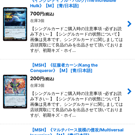
《インクレディブル・ハルク/The Incredible
Hulk》【M】
[
青/日本語
]
700
円
(税込)
在庫3個
【シングルカードご購入時の注意事項 -必ずお読
み下さい- 】【シングルカードの状態について】
画像は見本です。シングルカードに関しましては
店頭買取にて良品のみを出品させて頂いておりま
すが、初期キズ・ホイ…
【MSH】《征服者カーン/Kang the
Conqueror》【M】
[
青/日本語
]
200
円
(税込)
在庫3個
【シングルカードご購入時の注意事項 -必ずお読
み下さい- 】【シングルカードの状態について】
画像は見本です。シングルカードに関しましては
店頭買取にて良品のみを出品させて頂いておりま
すが、初期キズ・ホイ…
【MSH】《マルチバース規模の侵攻/Multiversal