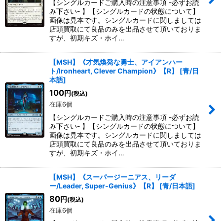
【シングルカードご購入時の注意事項 -必ずお読
み下さい- 】【シングルカードの状態について】
画像は見本です。シングルカードに関しましては
店頭買取にて良品のみを出品させて頂いておりま
すが、初期キズ・ホイ…
【MSH】《才気煥発な勇士、アイアンハー
ト/Ironheart, Clever Champion》【R】
[
青/日
本語
]
100
円
(税込)
在庫6個
【シングルカードご購入時の注意事項 -必ずお読
み下さい- 】【シングルカードの状態について】
画像は見本です。シングルカードに関しましては
店頭買取にて良品のみを出品させて頂いておりま
すが、初期キズ・ホイ…
【MSH】《スーパージーニアス、リーダ
ー/Leader, Super-Genius》【R】
[
青/日本語
]
80
円
(税込)
在庫6個