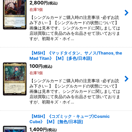
2,800
円
(税込)
在庫1個
【シングルカードご購入時の注意事項 -必ずお読
み下さい- 】【シングルカードの状態について】
画像は見本です。シングルカードに関しましては
店頭買取にて良品のみを出品させて頂いておりま
すが、初期キズ・ホイ…
【MSH】《マッドタイタン、サノス/Thanos, the
Mad Titan》【M】
[
多色/日本語
]
100
円
(税込)
在庫1個
【シングルカードご購入時の注意事項 -必ずお読
み下さい- 】【シングルカードの状態について】
画像は見本です。シングルカードに関しましては
店頭買取にて良品のみを出品させて頂いておりま
すが、初期キズ・ホイ…
【MSH】《コズミック・キューブ/Cosmic
Cube》【M】
[
無色/日本語
]
1,400
円
(税込)