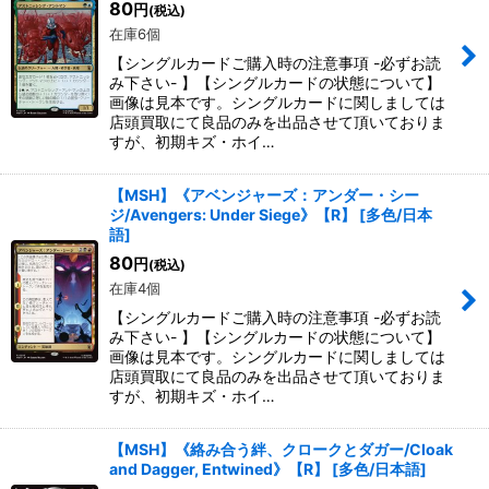
80
円
(税込)
在庫6個
【シングルカードご購入時の注意事項 -必ずお読
み下さい- 】【シングルカードの状態について】
画像は見本です。シングルカードに関しましては
店頭買取にて良品のみを出品させて頂いておりま
すが、初期キズ・ホイ…
【MSH】《アベンジャーズ：アンダー・シー
ジ/Avengers: Under Siege》【R】
[
多色/日本
語
]
80
円
(税込)
在庫4個
【シングルカードご購入時の注意事項 -必ずお読
み下さい- 】【シングルカードの状態について】
画像は見本です。シングルカードに関しましては
店頭買取にて良品のみを出品させて頂いておりま
すが、初期キズ・ホイ…
【MSH】《絡み合う絆、クロークとダガー/Cloak
and Dagger, Entwined》【R】
[
多色/日本語
]