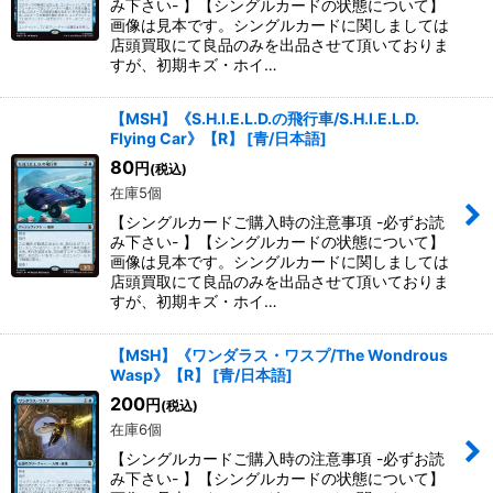
み下さい- 】【シングルカードの状態について】
画像は見本です。シングルカードに関しましては
店頭買取にて良品のみを出品させて頂いておりま
すが、初期キズ・ホイ…
【MSH】《S.H.I.E.L.D.の飛行車/S.H.I.E.L.D.
Flying Car》【R】
[
青/日本語
]
80
円
(税込)
在庫5個
【シングルカードご購入時の注意事項 -必ずお読
み下さい- 】【シングルカードの状態について】
画像は見本です。シングルカードに関しましては
店頭買取にて良品のみを出品させて頂いておりま
すが、初期キズ・ホイ…
【MSH】《ワンダラス・ワスプ/The Wondrous
Wasp》【R】
[
青/日本語
]
200
円
(税込)
在庫6個
【シングルカードご購入時の注意事項 -必ずお読
み下さい- 】【シングルカードの状態について】