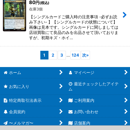
80
円
(税込)
在庫3個
【シングルカードご購入時の注意事項 -必ずお読
み下さい- 】【シングルカードの状態について】
画像は見本です。シングルカードに関しましては
店頭買取にて良品のみを出品させて頂いておりま
すが、初期キズ・ホイ…
1
2
3
...
124
次
»
ホーム
マイページ
最近チェックしたアイテ
お気に入り
ム
特定商取引法表示
ご利用案内
会員規約
お問い合わせ
〜メルマガ〜
店舗案内