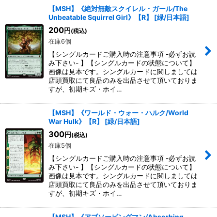
【MSH】《絶対無敵スクイレル・ガール/The
Unbeatable Squirrel Girl》【R】
[
緑/日本語
]
200
円
(税込)
在庫6個
【シングルカードご購入時の注意事項 -必ずお読
み下さい- 】【シングルカードの状態について】
画像は見本です。シングルカードに関しましては
店頭買取にて良品のみを出品させて頂いておりま
すが、初期キズ・ホイ…
【MSH】《ワールド・ウォー・ハルク/World
War Hulk》【R】
[
緑/日本語
]
300
円
(税込)
在庫5個
【シングルカードご購入時の注意事項 -必ずお読
み下さい- 】【シングルカードの状態について】
画像は見本です。シングルカードに関しましては
店頭買取にて良品のみを出品させて頂いておりま
すが、初期キズ・ホイ…
【MSH】《アブソービングマン/Absorbing