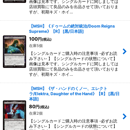
画像は見本です。シングルカードに関しましては
店頭買取にて良品のみを出品させて頂いておりま
すが、初期キズ・ホイ…
【MSH】《ドゥームの絶対統治/Doom Reigns
Supreme》【R】
[
黒/日本語
]
100
円
(税込)
在庫5個
【シングルカードご購入時の注意事項 -必ずお読
み下さい- 】【シングルカードの状態について】
画像は見本です。シングルカードに関しましては
店頭買取にて良品のみを出品させて頂いておりま
すが、初期キズ・ホイ…
【MSH】《ザ・ハンドのくノ一、エレクト
ラ/Elektra, Daughter of the Hand》【R】
[
黒/日
本語
]
80
円
(税込)
在庫2個
【シングルカードご購入時の注意事項 -必ずお読
み下さい- 】【シングルカードの状態について】