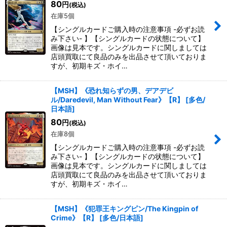
80
円
(税込)
在庫5個
【シングルカードご購入時の注意事項 -必ずお読
み下さい- 】【シングルカードの状態について】
画像は見本です。シングルカードに関しましては
店頭買取にて良品のみを出品させて頂いておりま
すが、初期キズ・ホイ…
【MSH】《恐れ知らずの男、デアデビ
ル/Daredevil, Man Without Fear》【R】
[
多色/
日本語
]
80
円
(税込)
在庫8個
【シングルカードご購入時の注意事項 -必ずお読
み下さい- 】【シングルカードの状態について】
画像は見本です。シングルカードに関しましては
店頭買取にて良品のみを出品させて頂いておりま
すが、初期キズ・ホイ…
【MSH】《犯罪王キングピン/The Kingpin of
Crime》【R】
[
多色/日本語
]