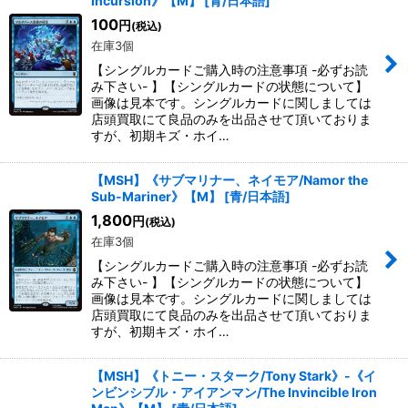
Incursion》【M】
[
青/日本語
]
100
円
(税込)
在庫3個
【シングルカードご購入時の注意事項 -必ずお読
み下さい- 】【シングルカードの状態について】
画像は見本です。シングルカードに関しましては
店頭買取にて良品のみを出品させて頂いておりま
すが、初期キズ・ホイ…
【MSH】《サブマリナー、ネイモア/Namor the
Sub-Mariner》【M】
[
青/日本語
]
1,800
円
(税込)
在庫3個
【シングルカードご購入時の注意事項 -必ずお読
み下さい- 】【シングルカードの状態について】
画像は見本です。シングルカードに関しましては
店頭買取にて良品のみを出品させて頂いておりま
すが、初期キズ・ホイ…
【MSH】《トニー・スターク/Tony Stark》-《イ
ンビンシブル・アイアンマン/The Invincible Iron