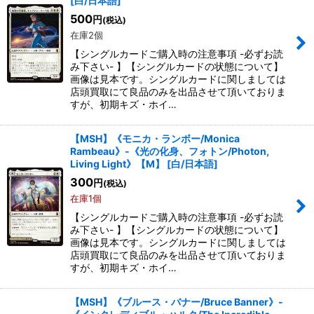
[
白/日本語
]
500
円
(税込)
在庫2個
【シングルカードご購入時の注意事項 -必ずお読
み下さい- 】【シングルカードの状態について】
画像は見本です。シングルカードに関しましては
店頭買取にて良品のみを出品させて頂いておりま
すが、初期キズ・ホイ…
【MSH】《モニカ・ランボー/Monica
Rambeau》-《光の化身、フォトン/Photon,
Living Light》【M】
[
白/日本語
]
300
円
(税込)
在庫1個
【シングルカードご購入時の注意事項 -必ずお読
み下さい- 】【シングルカードの状態について】
画像は見本です。シングルカードに関しましては
店頭買取にて良品のみを出品させて頂いておりま
すが、初期キズ・ホイ…
【MSH】《ブルース・バナー/Bruce Banner》-