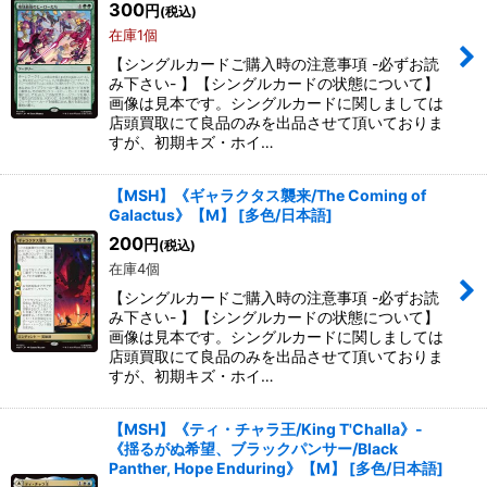
300
円
(税込)
在庫1個
【シングルカードご購入時の注意事項 -必ずお読
み下さい- 】【シングルカードの状態について】
画像は見本です。シングルカードに関しましては
店頭買取にて良品のみを出品させて頂いておりま
すが、初期キズ・ホイ…
【MSH】《ギャラクタス襲来/The Coming of
Galactus》【M】
[
多色/日本語
]
200
円
(税込)
在庫4個
【シングルカードご購入時の注意事項 -必ずお読
み下さい- 】【シングルカードの状態について】
画像は見本です。シングルカードに関しましては
店頭買取にて良品のみを出品させて頂いておりま
すが、初期キズ・ホイ…
【MSH】《ティ・チャラ王/King T'Challa》-
《揺るがぬ希望、ブラックパンサー/Black
Panther, Hope Enduring》【M】
[
多色/日本語
]