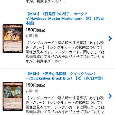
すが、初期キズ・ホイ…
【MSH】《百発百中の射手、ホークア
イ/Hawkeye, Master Marksman》【R】
[
赤/日
本語
]
150
円
(税込)
在庫4個
【シングルカードご購入時の注意事項 -必ずお読
み下さい- 】【シングルカードの状態について】
画像は見本です。シングルカードに関しましては
店頭買取にて良品のみを出品させて頂いておりま
すが、初期キズ・ホイ…
【MSH】《奔放なる閃影、クイックシルバ
ー/Quicksilver, Brash Blur》【R】
[
赤/日本語
]
150
円
(税込)
在庫6個
【シングルカードご購入時の注意事項 -必ずお読
み下さい- 】【シングルカードの状態について】
画像は見本です。シングルカードに関しましては
店頭買取にて良品のみを出品させて頂いておりま