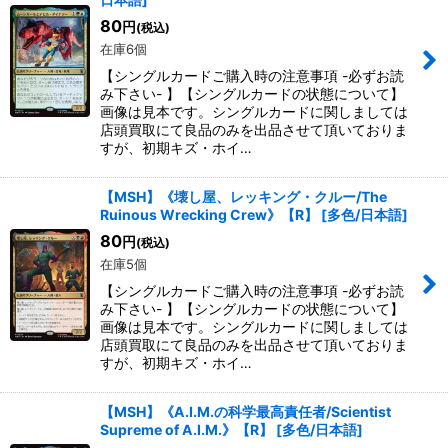
80
円
(税込)
在庫6個
【シングルカードご購入時の注意事項 -必ずお読
み下さい- 】【シングルカードの状態について】
画像は見本です。シングルカードに関しましては
店頭買取にて良品のみを出品させて頂いておりま
すが、初期キズ・ホイ…
【MSH】《壊し屋、レッキング・クルー/The
Ruinous Wrecking Crew》【R】
[
多色/日本語
]
80
円
(税込)
在庫5個
【シングルカードご購入時の注意事項 -必ずお読
み下さい- 】【シングルカードの状態について】
画像は見本です。シングルカードに関しましては
店頭買取にて良品のみを出品させて頂いておりま
すが、初期キズ・ホイ…
【MSH】《A.I.M.の科学最高責任者/Scientist
Supreme of A.I.M.》【R】
[
多色/日本語
]