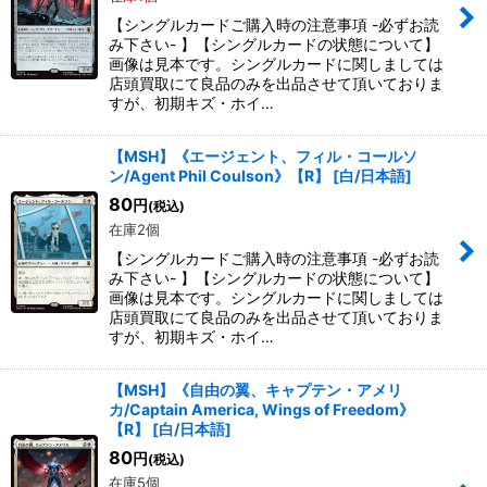
【シングルカードご購入時の注意事項 -必ずお読
み下さい- 】【シングルカードの状態について】
画像は見本です。シングルカードに関しましては
店頭買取にて良品のみを出品させて頂いておりま
すが、初期キズ・ホイ…
【MSH】《エージェント、フィル・コールソ
ン/Agent Phil Coulson》【R】
[
白/日本語
]
80
円
(税込)
在庫2個
【シングルカードご購入時の注意事項 -必ずお読
み下さい- 】【シングルカードの状態について】
画像は見本です。シングルカードに関しましては
店頭買取にて良品のみを出品させて頂いておりま
すが、初期キズ・ホイ…
【MSH】《自由の翼、キャプテン・アメリ
カ/Captain America, Wings of Freedom》
【R】
[
白/日本語
]
80
円
(税込)
在庫5個