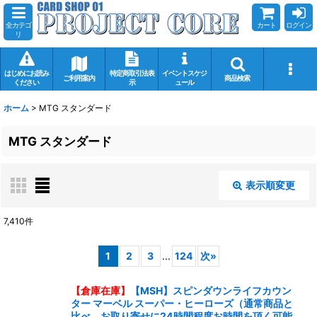
全カテゴ
カート
ログイン
リ
はじめにお読み
特定商取引法表
イベントスケジ
ご利用案内
商品検索
ください
示
ュール
ホーム
>
MTG スタンダード
MTG スタンダード
表示順変更
閉じる
7,410
件
サブカテゴリ
:
1
2
3
...
124
次
»
【倉庫在庫】
【MSH】スピンダウンライフカウン
表示数
:
ター マーベル スーパー・ヒーローズ
（通常商品と
比べ、お取り寄せに24時間程度お時間を頂く可能