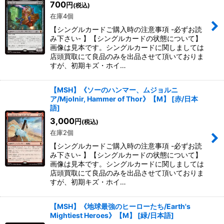
700
円
(税込)
在庫4個
【シングルカードご購入時の注意事項 -必ずお読
み下さい- 】【シングルカードの状態について】
画像は見本です。シングルカードに関しましては
店頭買取にて良品のみを出品させて頂いておりま
すが、初期キズ・ホイ…
【MSH】《ソーのハンマー、ムジョルニ
ア/Mjolnir, Hammer of Thor》【M】
[
赤/日本
語
]
3,000
円
(税込)
在庫2個
【シングルカードご購入時の注意事項 -必ずお読
み下さい- 】【シングルカードの状態について】
画像は見本です。シングルカードに関しましては
店頭買取にて良品のみを出品させて頂いておりま
すが、初期キズ・ホイ…
【MSH】《地球最強のヒーローたち/Earth's
Mightiest Heroes》【M】
[
緑/日本語
]