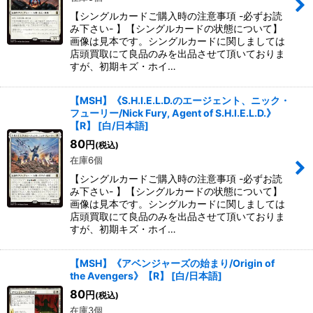
【シングルカードご購入時の注意事項 -必ずお読
み下さい- 】【シングルカードの状態について】
画像は見本です。シングルカードに関しましては
店頭買取にて良品のみを出品させて頂いておりま
すが、初期キズ・ホイ…
【MSH】《S.H.I.E.L.D.のエージェント、ニック・
フューリー/Nick Fury, Agent of S.H.I.E.L.D.》
【R】
[
白/日本語
]
80
円
(税込)
在庫6個
【シングルカードご購入時の注意事項 -必ずお読
み下さい- 】【シングルカードの状態について】
画像は見本です。シングルカードに関しましては
店頭買取にて良品のみを出品させて頂いておりま
すが、初期キズ・ホイ…
【MSH】《アベンジャーズの始まり/Origin of
the Avengers》【R】
[
白/日本語
]
80
円
(税込)
在庫3個