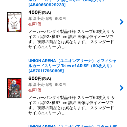
[
4549660929239
]
400
円
(税込)
希望小売価格
:
900
円
在庫1個
メーカーバンダイ製品仕様 スリーブ60枚入り サ
イズ：縦92×横67mm 詳細 画像は仮イメージで
す。 実際の商品とは異なります。 スタンダード
サイズのスリーブに…
UNION ARENA（ユニオンアリーナ） オフィシャ
ルカードスリーブ Tales of ARISE（60枚入り）
[
4570117960895
]
600
円
(税込)
希望小売価格
:
900
円
在庫1個
メーカーバンダイ製品仕様 スリーブ60枚入り サ
イズ：縦92×横67mm 詳細 画像は仮イメージで
す。 実際の商品とは異なります。 スタンダード
サイズのスリーブに…
UNION ARENA（ユニオンアリーナ） スタートデ