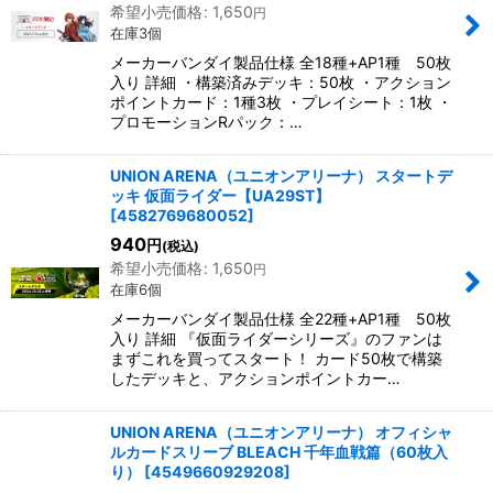
並び順
:
希望小売価格
:
1,650
円
在庫3個
メーカーバンダイ製品仕様 全18種+AP1種 50枚
絞り込む
入り 詳細 ・構築済みデッキ：50枚 ・アクション
ポイントカード：1種3枚 ・プレイシート：1枚 ・
プロモーションRパック：…
UNION ARENA（ユニオンアリーナ） スタートデ
ッキ 仮面ライダー【UA29ST】
[
4582769680052
]
940
円
(税込)
希望小売価格
:
1,650
円
在庫6個
メーカーバンダイ製品仕様 全22種+AP1種 50枚
入り 詳細 『仮面ライダーシリーズ』のファンは
まずこれを買ってスタート！ カード50枚で構築
したデッキと、アクションポイントカー…
UNION ARENA（ユニオンアリーナ） オフィシャ
ルカードスリーブ BLEACH 千年血戦篇（60枚入
り）
[
4549660929208
]