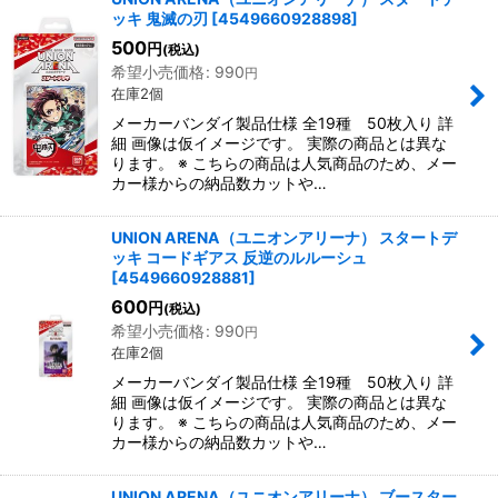
ッキ 鬼滅の刃
[
4549660928898
]
500
円
(税込)
希望小売価格
:
990
円
在庫2個
メーカーバンダイ製品仕様 全19種 50枚入り 詳
細 画像は仮イメージです。 実際の商品とは異な
ります。 ※ こちらの商品は人気商品のため、メー
カー様からの納品数カットや…
UNION ARENA（ユニオンアリーナ） スタートデ
ッキ コードギアス 反逆のルルーシュ
[
4549660928881
]
600
円
(税込)
希望小売価格
:
990
円
在庫2個
メーカーバンダイ製品仕様 全19種 50枚入り 詳
細 画像は仮イメージです。 実際の商品とは異な
ります。 ※ こちらの商品は人気商品のため、メー
カー様からの納品数カットや…
UNION ARENA（ユニオンアリーナ） ブースター