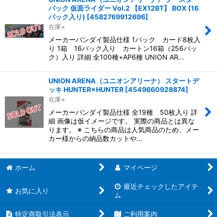
パック 仮面ライダー Vol.2 【EX12BT】 BOX (16
パック入り)
[
4582769912696
]
在庫×
メーカーバンダイ製品仕様 1パック カード8枚入
り 1箱 16パック入り カートン16箱（256パッ
ク）入り 詳細 全100種+AP6種 UNION AR…
UNION ARENA（ユニオンアリーナ） スタートデ
ッキ HUNTER×HUNTER
[
4549660928874
]
在庫×
メーカーバンダイ製品仕様 全19種 50枚入り 詳
細 画像は仮イメージです。 実際の商品とは異な
ります。 ※ こちらの商品は人気商品のため、メー
カー様からの納品数カットや…
ホーム
マイページ
最近チェックしたアイテ
お気に入り
ム
特定商取引法表示
ご利用案内