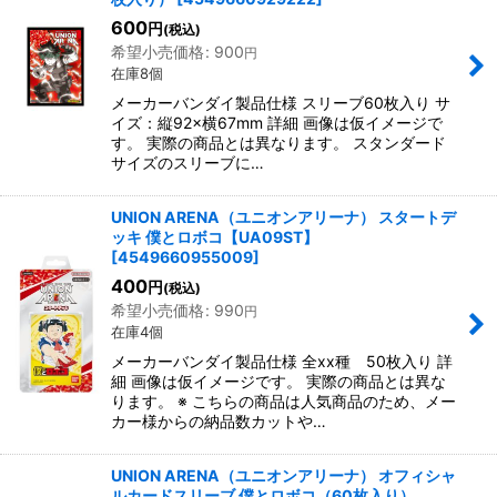
600
円
(税込)
希望小売価格
:
900
円
在庫8個
メーカーバンダイ製品仕様 スリーブ60枚入り サ
イズ：縦92×横67mm 詳細 画像は仮イメージで
す。 実際の商品とは異なります。 スタンダード
サイズのスリーブに…
UNION ARENA（ユニオンアリーナ） スタートデ
ッキ 僕とロボコ【UA09ST】
[
4549660955009
]
400
円
(税込)
希望小売価格
:
990
円
在庫4個
メーカーバンダイ製品仕様 全xx種 50枚入り 詳
細 画像は仮イメージです。 実際の商品とは異な
ります。 ※ こちらの商品は人気商品のため、メー
カー様からの納品数カットや…
UNION ARENA（ユニオンアリーナ） オフィシャ
ルカードスリーブ 僕とロボコ（60枚入り）