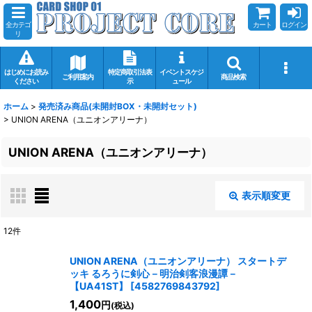
全カテゴ
カート
ログイン
リ
はじめにお読み
特定商取引法表
イベントスケジ
ご利用案内
商品検索
ください
示
ュール
ホーム
>
発売済み商品(未開封BOX・未開封セット)
>
UNION ARENA（ユニオンアリーナ）
UNION ARENA（ユニオンアリーナ）
表示順変更
閉じる
12
件
表示数
:
UNION ARENA（ユニオンアリーナ） スタートデ
ッキ るろうに剣心－明治剣客浪漫譚－
在庫あり
【UA41ST】
[
4582769843792
]
1,400
円
(税込)