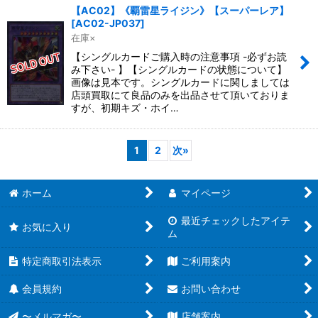
【AC02】《覇雷星ライジン》【スーパーレア】
[
AC02-JP037
]
在庫×
【シングルカードご購入時の注意事項 -必ずお読
み下さい- 】【シングルカードの状態について】
画像は見本です。シングルカードに関しましては
店頭買取にて良品のみを出品させて頂いておりま
すが、初期キズ・ホイ…
1
2
次
»
ホーム
マイページ
最近チェックしたアイテ
お気に入り
ム
特定商取引法表示
ご利用案内
会員規約
お問い合わせ
〜メルマガ〜
店舗案内