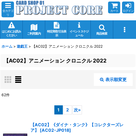
全カテゴ
カート
ログイン
リ
はじめにお読み
特定商取引法表
イベントスケジ
ご利用案内
商品検索
ください
示
ュール
ホーム
>
遊戯王
>
【AC02】アニメーション クロニクル 2022
【AC02】アニメーション クロニクル 2022
表示順変更
閉じる
62
件
表示数
:
1
2
次
»
在庫あり
【AC02】《ダイナ・タンク》【コレクターズレ
ア】
[
AC02-JP018
]
並び順
: