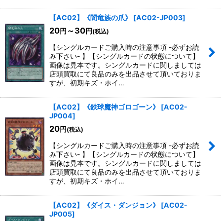
【AC02】《闇竜族の爪》
[
AC02-JP003
]
20
～30
円
円
(税込)
【シングルカードご購入時の注意事項 -必ずお読
み下さい- 】【シングルカードの状態について】
画像は見本です。シングルカードに関しましては
店頭買取にて良品のみを出品させて頂いておりま
すが、初期キズ・ホイ…
【AC02】《鉄球魔神ゴロゴーン》
[
AC02-
JP004
]
20
円
(税込)
【シングルカードご購入時の注意事項 -必ずお読
み下さい- 】【シングルカードの状態について】
画像は見本です。シングルカードに関しましては
店頭買取にて良品のみを出品させて頂いておりま
すが、初期キズ・ホイ…
【AC02】《ダイス・ダンジョン》
[
AC02-
JP005
]