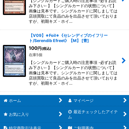
【シングルカードご購入時の注意事項 -必ずお読
み下さい- 】【シングルカードの状態について】
画像は見本です。シングルカードに関しましては
絞り込む
店頭買取にて良品のみを出品させて頂いておりま
すが、初期キズ・ホイ…
【V09】※Foil※《セレンディブのイフリー
ト/Serendib Efreet》【M】
[
青
]
100
円
(税込)
在庫5個
【シングルカードご購入時の注意事項 -必ずお読
み下さい- 】【シングルカードの状態について】
画像は見本です。シングルカードに関しましては
店頭買取にて良品のみを出品させて頂いておりま
すが、初期キズ・ホイ…
ホーム
マイページ
最近チェックしたアイテ
お気に入り
ム
特定商取引法表示
ご利用案内