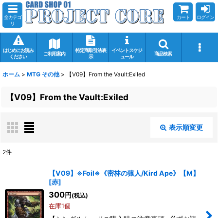
全カテゴ
カート
ログイン
リ
はじめにお読み
特定商取引法表
イベントスケジ
ご利用案内
商品検索
ください
示
ュール
ホーム
>
MTG その他
>
【V09】From the Vault:Exiled
【V09】From the Vault:Exiled
表示順変更
閉じる
2
件
表示数
:
【V09】※Foil※《密林の猿人/Kird Ape》【M】
[
赤
]
在庫あり
300
円
(税込)
在庫1個
並び順
: