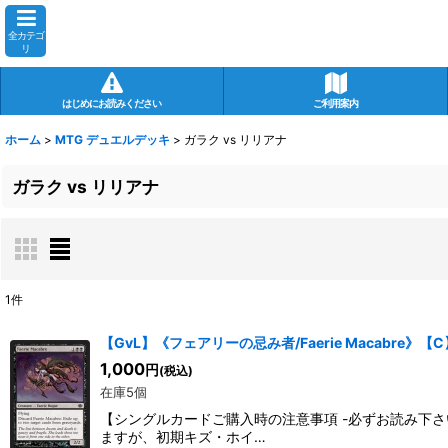
全カテゴ
リ
はじめにお読みください
ご利用案内
ホーム
>
MTG デュエルデッキ
>
ガラク vs リリアナ
ガラク vs リリアナ
1
件
表示数
:
【GvL】《フェアリーの忌み者/Faerie Macabre》【C
1,000
円
(税込)
在庫あり
在庫5個
【シングルカードご購入時の注意事項 -必ずお読み下
並び順
:
ますが、初期キズ・ホイ…