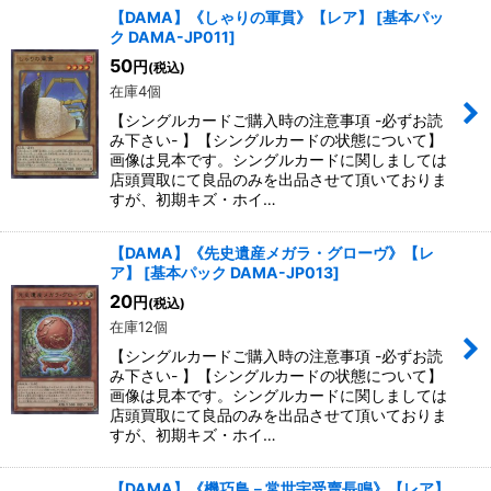
【DAMA】《しゃりの軍貫》【レア】
[
基本パッ
ク DAMA-JP011
]
50
円
(税込)
在庫4個
【シングルカードご購入時の注意事項 -必ずお読
み下さい- 】【シングルカードの状態について】
画像は見本です。シングルカードに関しましては
店頭買取にて良品のみを出品させて頂いておりま
すが、初期キズ・ホイ…
【DAMA】《先史遺産メガラ・グローヴ》【レ
ア】
[
基本パック DAMA-JP013
]
20
円
(税込)
在庫12個
【シングルカードご購入時の注意事項 -必ずお読
み下さい- 】【シングルカードの状態について】
画像は見本です。シングルカードに関しましては
店頭買取にて良品のみを出品させて頂いておりま
すが、初期キズ・ホイ…
【DAMA】《機巧鳥－常世宇受賣長鳴
》【レア】