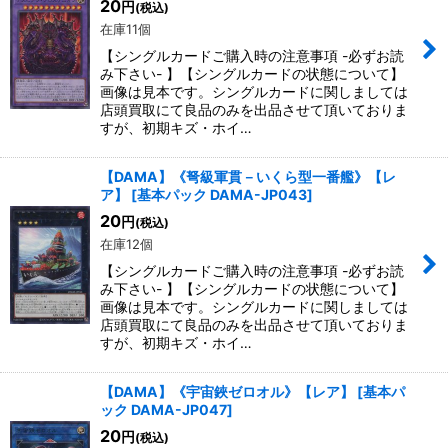
20
円
(税込)
在庫11個
【シングルカードご購入時の注意事項 -必ずお読
み下さい- 】【シングルカードの状態について】
画像は見本です。シングルカードに関しましては
店頭買取にて良品のみを出品させて頂いておりま
すが、初期キズ・ホイ…
【DAMA】《弩級軍貫－いくら型一番艦》【レ
ア】
[
基本パック DAMA-JP043
]
20
円
(税込)
在庫12個
【シングルカードご購入時の注意事項 -必ずお読
み下さい- 】【シングルカードの状態について】
画像は見本です。シングルカードに関しましては
店頭買取にて良品のみを出品させて頂いておりま
すが、初期キズ・ホイ…
【DAMA】《宇宙鋏ゼロオル》【レア】
[
基本パ
ック DAMA-JP047
]
20
円
(税込)