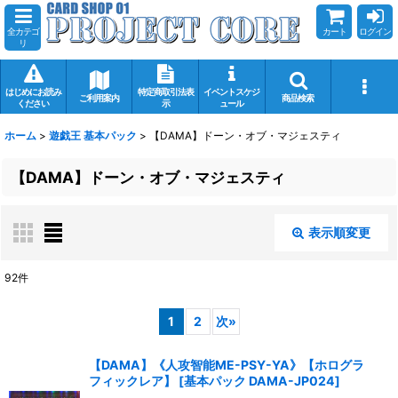
全カテゴ
カート
ログイン
リ
はじめにお読み
特定商取引法表
イベントスケジ
ご利用案内
商品検索
ください
示
ュール
ホーム
>
遊戯王 基本パック
>
【DAMA】ドーン・オブ・マジェスティ
【DAMA】ドーン・オブ・マジェスティ
表示順変更
閉じる
92
件
表示数
:
1
2
次
»
在庫あり
【DAMA】《人攻智能ME-PSY-YA》【ホログラ
フィックレア】
[
基本パック DAMA-JP024
]
並び順
: