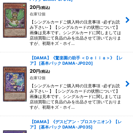
20
円
(税込)
在庫12個
【シングルカードご購入時の注意事項 -必ずお読
み下さい- 】【シングルカードの状態について】
画像は見本です。シングルカードに関しましては
店頭買取にて良品のみを出品させて頂いておりま
すが、初期キズ・ホイ…
【DAMA】《驚楽園の助手 ＜Ｄｅｌｉａ＞》【レ
ア】
[
基本パック DAMA-JP020
]
20
円
(税込)
在庫12個
【シングルカードご購入時の注意事項 -必ずお読
み下さい- 】【シングルカードの状態について】
画像は見本です。シングルカードに関しましては
店頭買取にて良品のみを出品させて頂いておりま
すが、初期キズ・ホイ…
【DAMA】《デスピアン・プロスケニオン》【レ
ア】
[
基本パック DAMA-JP035
]