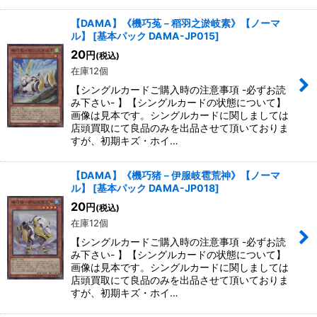
【DAMA】《機巧菟－稻羽之淤岐素
》【ノーマ
ル】
[
基本パック DAMA-JP015
]
20
円
(税込)
在庫12個
【シングルカードご購入時の注意事項 -必ずお読
み下さい- 】【シングルカードの状態について】
画像は見本です。シングルカードに関しましては
店頭買取にて良品のみを出品させて頂いておりま
すが、初期キズ・ホイ…
【DAMA】《機巧猪－伊服岐雹荒神
》【ノーマ
ル】
[
基本パック DAMA-JP018
]
20
円
(税込)
在庫12個
【シングルカードご購入時の注意事項 -必ずお読
み下さい- 】【シングルカードの状態について】
画像は見本です。シングルカードに関しましては
店頭買取にて良品のみを出品させて頂いておりま
すが、初期キズ・ホイ…