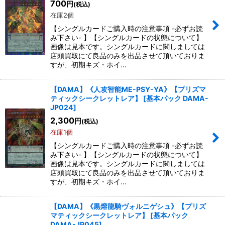
700
円
(税込)
在庫2個
絞り込む
【シングルカードご購入時の注意事項 -必ずお読
み下さい- 】【シングルカードの状態について】
画像は見本です。シングルカードに関しましては
店頭買取にて良品のみを出品させて頂いておりま
すが、初期キズ・ホイ…
【DAMA】《人攻智能ME-PSY-YA》【プリズマ
ティックシークレットレア】
[
基本パック DAMA-
JP024
]
2,300
円
(税込)
在庫1個
【シングルカードご購入時の注意事項 -必ずお読
み下さい- 】【シングルカードの状態について】
画像は見本です。シングルカードに関しましては
店頭買取にて良品のみを出品させて頂いておりま
すが、初期キズ・ホイ…
【DAMA】《黒熔龍騎ヴォルニゲシュ》【プリズ
マティックシークレットレア】
[
基本パック
DAMA-JP045
]