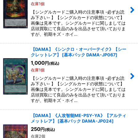
在庫1個
【シングルカードご購入時の注意事項 -必ずお読
み下さい- 】【シングルカードの状態について】
画像は見本です。シングルカードに関しましては
店頭買取にて良品のみを出品させて頂いておりま
すが、初期キズ・ホイ…
【DAMA】《シンクロ・オーバーテイク》【シー
クレットレア】
[
基本パック DAMA-JP067
]
1,000
円
(税込)
在庫1個
【シングルカードご購入時の注意事項 -必ずお読
み下さい- 】【シングルカードの状態について】
画像は見本です。シングルカードに関しましては
店頭買取にて良品のみを出品させて頂いておりま
すが、初期キズ・ホイ…
【DAMA】《人攻智能ME-PSY-YA》【アルティ
メットレア】
[
基本パック DAMA-JP024
]
250
円
(税込)
在庫2個