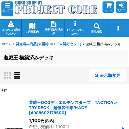
全カテゴ
カート
ログイン
リ
はじめにお読み
特定商取引法表
イベントスケジ
ご利用案内
商品検索
ください
示
ュール
ホーム
>
発売済み商品(未開封BOX・未開封セット)
>
遊戯王 構築済みデッキ
遊戯王 構築済みデッキ
表示順変更
閉じる
4
件
表示数
:
遊戯王OCGデュエルモンスターズ TACTICAL-
TRY DECK 超骸装部隊R-ACE
在庫あり
[
4988602178500
]
1,100
円
(税込)
並び順
:
希望小売価格
:
1,100
円