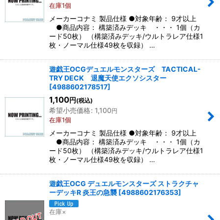
在庫1個
メーカーコナミ 製品仕様 ●対象年齢： 9才以上
絞り込む
●商品内容： 構築済みデッキ ・・・ 1個（カ
ード50枚） （構築済みデッキ/ウルトラレア仕様1
枚・ノーマル仕様49枚を収録） …
遊戯王OCGデュエルモンスターズ TACTICAL-
TRY DECK 退魔天使エクソシスター
[
4988602178517
]
1,100
円
(税込)
希望小売価格
:
1,100
円
在庫1個
メーカーコナミ 製品仕様 ●対象年齢： 9才以上
●商品内容： 構築済みデッキ ・・・ 1個（カ
ード50枚） （構築済みデッキ/ウルトラレア仕様1
枚・ノーマル仕様49枚を収録） …
遊戯王OCG デュエルモンスターズ ストラクチャ
ーデッキR 炎王の急襲
[
4988602176353
]
在庫×