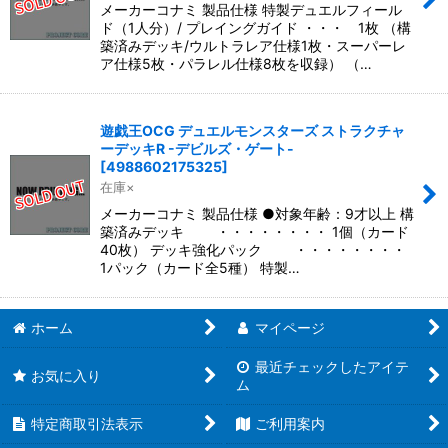
メーカーコナミ 製品仕様 特製デュエルフィール
ド（1人分）/ プレイングガイド ・・・ 1枚 （構
築済みデッキ/ウルトラレア仕様1枚・スーパーレ
ア仕様5枚・パラレル仕様8枚を収録） （…
遊戯王OCG デュエルモンスターズ ストラクチャ
ーデッキR -デビルズ・ゲート-
[
4988602175325
]
在庫×
メーカーコナミ 製品仕様 ●対象年齢：9才以上 構
築済みデッキ ・・・・・・・・ 1個（カード
40枚） デッキ強化パック ・・・・・・・・
1パック（カード全5種） 特製…
ホーム
マイページ
最近チェックしたアイテ
お気に入り
ム
特定商取引法表示
ご利用案内